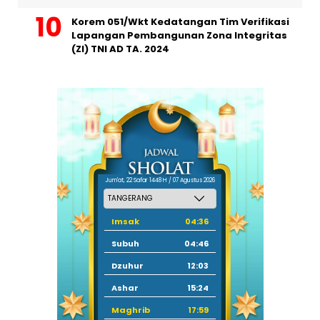
Korem 051/Wkt Kedatangan Tim Verifikasi
Lapangan Pembangunan Zona Integritas
(ZI) TNI AD TA. 2024
Jum'at, 22 Safar 1448 H / 07 Agustus 2026
Imsak
04:36
Subuh
04:46
Dzuhur
12:03
Ashar
15:24
Maghrib
17:59