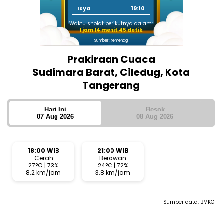
Isya
19:10
Waktu sholat berikutnya dalam:
1 jam 14 menit 44 detik
Sumber: Kemenag
Prakiraan Cuaca
Sudimara Barat, Ciledug, Kota
Tangerang
Hari Ini
Besok
07 Aug 2026
08 Aug 2026
18:00 WIB
21:00 WIB
Cerah
Berawan
27°C | 73%
24°C | 72%
8.2 km/jam
3.8 km/jam
Sumber data:
BMKG