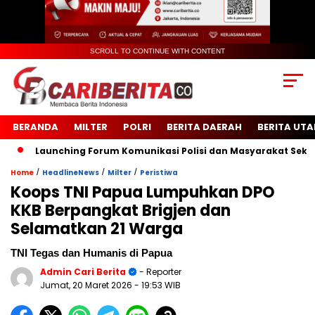
SCROLL TO CONTINUE WITH CONTENT
BERANDA
MILTER
POLRI
BERITA DAERAH
BERITA UT
Launching Forum Komunikasi Polisi dan Masyarakat Sekolah (F
/
/
/
Home
HeadlineNews
Milter
Peristiwa
Koops TNI Papua Lumpuhkan DPO
KKB Berpangkat Brigjen dan
Selamatkan 21 Warga
TNI Tegas dan Humanis di Papua
Admin Cari Berita
- Reporter
Jumat, 20 Maret 2026
- 19:53 WIB