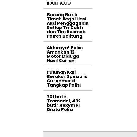
IFAKTA.CO
Barang Bukti
Timah Ilegal Hasil
Aksi Penggagalan
Satlap Tri Cakti
dan Tim Resmob
Polres Belitung
Akhirnya! Polisi
Amankan 12
Motor Diduga
Hasil Curian
Puluhan Kali
Beraksi, Spesialis
Curanmor di
Tangkap Polisi
701 butir
Tramadol, 432
butir Hexymer
Disita Polisi