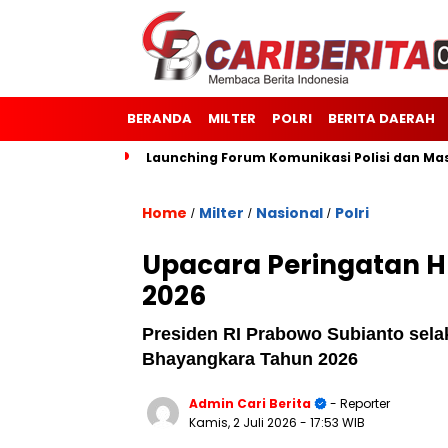
BERANDA
MILTER
POLRI
BERITA DAERAH
orotai
Launching Forum Komunikasi Polisi dan Masyarakat
Home
Milter
Nasional
Polri
/
/
/
Upacara Peringatan 
2026
Presiden RI Prabowo Subianto sela
Bhayangkara Tahun 2026
Admin Cari Berita
- Reporter
Kamis, 2 Juli 2026
- 17:53 WIB