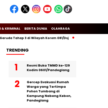
 & KRIMINAL
BERITA DUNIA
OLAHRAGA
 Tahap 3 di Wilayah Korem 081/Dsj
Puslitbang Polri Lakukan Pe
TRENDING
Resmi Buka TMMD ke-129
Kodim 0601/Pandeglang
Gercep Evakuasi Rumah
Warga yang Tertimpa
Pohon Tumbang di
Kampung Nabeng Kebon,
Pandeglang