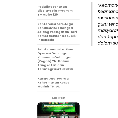
“Keamana
Peduli Kesehatan
disela-sela Program
Keamanan 
TMMD ke 129
menanam,
guru ten
Konferensi Pers Jaga
Kondusivitas Bangsa
masyarak
Jelang Peringatan Hari
Kemerdekaan Republik
dan kepe
Indonesia
dalam sua
Pelaksanaan Latihan
Operasi Gabungan
Komando Gabungan
(Kogab) TNI Dalam
Rangka Latihan
Terintegrasi TNI 2026
Kasad Jadi Warga
Kehormatan Korps
Marinir TNI AL
MILITER