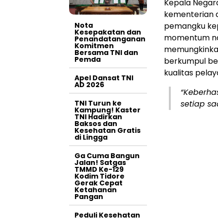
Kepala Negara
kementerian d
Nota
pemangku kep
Kesepakatan dan
momentum nasi
Penandatanganan
Komitmen
memungkinkan
Bersama TNI dan
Pemda
berkumpul be
kualitas pela
Apel Dansat TNI
AD 2026
“Keberhas
TNI Turun ke
setiap sa
Kampung! Kaster
TNI Hadirkan
Baksos dan
Kesehatan Gratis
di Lingga
Ga Cuma Bangun
Jalan! Satgas
TMMD Ke-129
Kodim Tidore
Gerak Cepat
Ketahanan
Pangan
Peduli Kesehatan