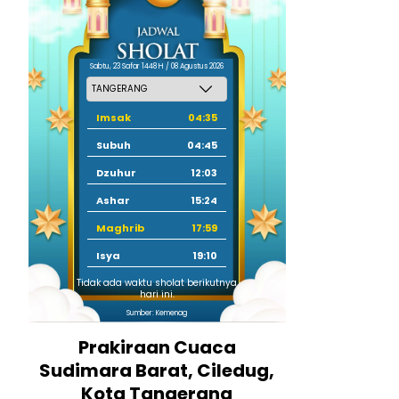
Sabtu, 23 Safar 1448 H / 08 Agustus 2026
Imsak
04:35
Subuh
04:45
Dzuhur
12:03
Ashar
15:24
Maghrib
17:59
Isya
19:10
Tidak ada waktu sholat berikutnya
hari ini.
Sumber: Kemenag
Prakiraan Cuaca
Sudimara Barat, Ciledug,
Kota Tangerang