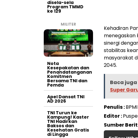
disela-sela
Program TMMD
ke 129
MILITER
Kehadiran Pa
menegaskan k
sinergi denga
stabilitas ke
masyarakat de
Nota
2045.
Kesepakatan dan
Penandatanganan
Komitmen
Bersama TNI dan
Baca juga 
Pemda
Super Gar
Apel Dansat TNI
AD 2026
Penulis :
BPMI
TNI Turun ke
Editor :
Puspe
Kampung! Kaster
TNI Hadirkan
Sumber Berit
Baksos dan
Kesehatan Gratis
di Lingga