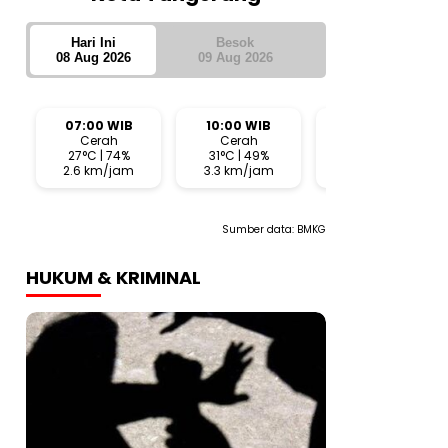
Hari Ini
Besok
08 Aug 2026
09 Aug 2026
07:00 WIB
10:00 WIB
13:00 WIB
Cerah
Cerah
Cerah
27°C | 74%
31°C | 49%
32°C | 46%
2.6 km/jam
3.3 km/jam
7.6 km/jam
Sumber data:
BMKG
HUKUM & KRIMINAL