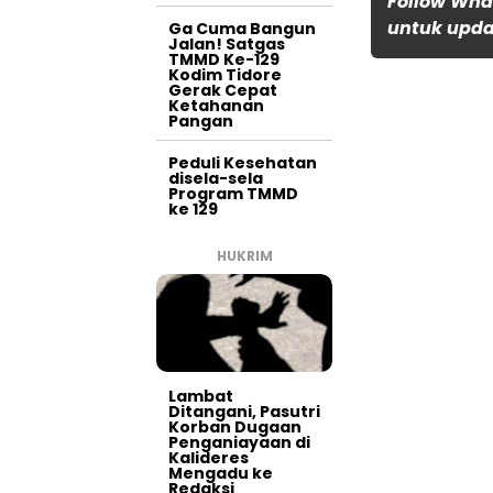
Follow Wha
untuk updat
Ga Cuma Bangun
Jalan! Satgas
TMMD Ke-129
Kodim Tidore
Gerak Cepat
Ketahanan
Pangan
Peduli Kesehatan
disela-sela
Program TMMD
ke 129
HUKRIM
Lambat
Ditangani, Pasutri
Korban Dugaan
Penganiayaan di
Kalideres
Mengadu ke
Redaksi