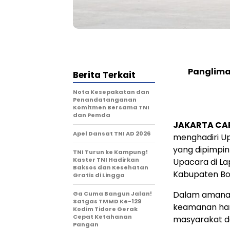
Panglima
Berita Terkait
Nota Kesepakatan dan
Penandatanganan
Komitmen Bersama TNI
dan Pemda
JAKARTA CA
Apel Dansat TNI AD 2026
menghadiri U
yang dipimpin
TNI Turun ke Kampung!
Kaster TNI Hadirkan
Upacara di La
Baksos dan Kesehatan
Kabupaten Bog
Gratis di Lingga
Dalam amana
Ga Cuma Bangun Jalan!
Satgas TMMD Ke-129
keamanan ha
Kodim Tidore Gerak
Cepat Ketahanan
masyarakat d
Pangan