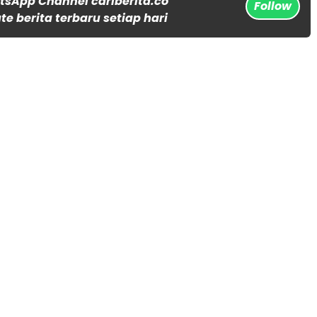
tsApp Channel cariberita.co
Follow
e berita terbaru setiap hari