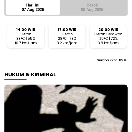
Hari Ini
Besok
07 Aug 2026
08 Aug 2026
14:00 WIB
17:00 WIB
20:00 WIB
Cerah
Cerah
Cerah Berawan
33°C | 55%
28°C | 73%
25°C | 72%
10.7 km/jam
8.2 km/jam
3.8 km/jam
Sumber data:
BMKG
HUKUM & KRIMINAL