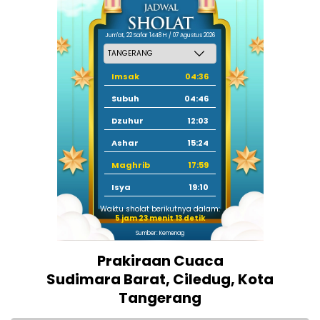
Jum'at, 22 Safar 1448 H / 07 Agustus 2026
Imsak
04:36
Subuh
04:46
Dzuhur
12:03
Ashar
15:24
Maghrib
17:59
Isya
19:10
Waktu sholat berikutnya dalam:
5 jam 23 menit 13 detik
Sumber: Kemenag
Prakiraan Cuaca
Sudimara Barat, Ciledug, Kota
Tangerang