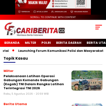
SCROLL TO CONTINUE WITH CONTENT
BERANDA
MILTER
POLRI
BERITA DAERAH
BERITA UT
i
Launching Forum Komunikasi Polisi dan Masyarakat Seko
Topik
Kasau
Milter
Pelaksanaan Latihan Operasi
Gabungan Komando Gabungan
(Kogab) TNI Dalam Rangka Latihan
Terintegrasi TNI 2026
Rabu, 5 Agustus 2026 - 20:59 WIB
Berita Utama