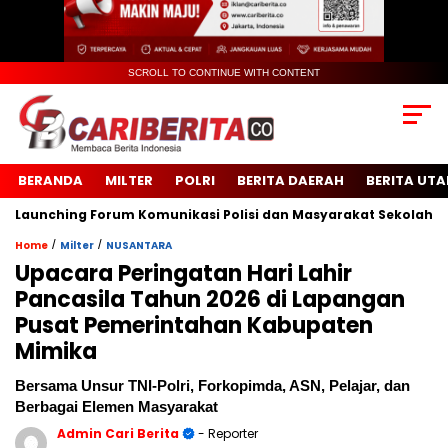
SCROLL TO CONTINUE WITH CONTENT
BERANDA
MILTER
POLRI
BERITA DAERAH
BERITA UT
nching Forum Komunikasi Polisi dan Masyarakat Sekolah (FKPMS
/
/
Home
Milter
NUSANTARA
Upacara Peringatan Hari Lahir
Pancasila Tahun 2026 di Lapangan
Pusat Pemerintahan Kabupaten
Mimika
Bersama Unsur TNI-Polri, Forkopimda, ASN, Pelajar, dan
Berbagai Elemen Masyarakat
Admin Cari Berita
- Reporter