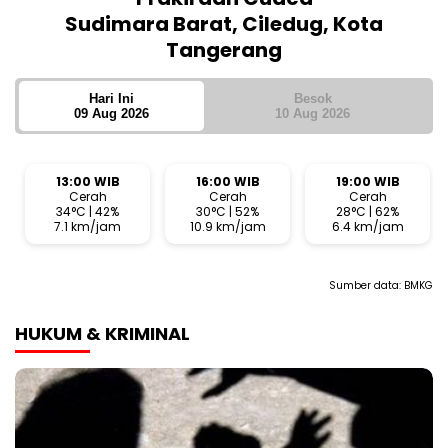
Sudimara Barat, Ciledug, Kota
Tangerang
Hari Ini
Besok
09 Aug 2026
10 Aug 2026
13:00 WIB
16:00 WIB
19:00 WIB
Cerah
Cerah
Cerah
34°C | 42%
30°C | 52%
28°C | 62%
7.1 km/jam
10.9 km/jam
6.4 km/jam
Sumber data:
BMKG
HUKUM & KRIMINAL