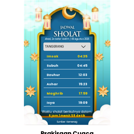
Ahad, 24 Safar 1448 H / 09 Agustus 2026
Imsak
04:35
Subuh
04:45
Dzuhur
12:03
Ashar
15:23
Maghrib
17:59
Isya
19:09
Waktu sholat berikutnya dalam:
6 jam 1 menit 58 detik
Sumber: Kemenag
Prakiraan Cuaca