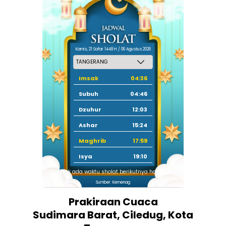
Kamis, 21 Safar 1448 H / 06 Agustus 2026
Imsak
04:36
Subuh
04:46
Dzuhur
12:03
Ashar
15:24
Maghrib
17:59
Isya
19:10
Tidak ada waktu sholat berikutnya hari ini.
Sumber: Kemenag
Prakiraan Cuaca
Sudimara Barat, Ciledug, Kota