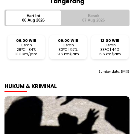
Tangerang
Hari Ini
Besok
06 Aug 2026
07 Aug 2026
06:00 WIB
09:00 WIB
12:00 WIB
Cerah
Cerah
Cerah
26°C | 84%
30°C | 57%
33°C | 44%
13.3 km/jam
9.5 km/jam
6.6 km/jam
Sumber data:
BMKG
HUKUM & KRIMINAL