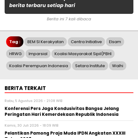
berita terbaru setiap hari
Berita ini 7 kali dibaca
Tag :
BEM SI Kerakyatan
Centra Initiative
Elsam
HRWG
Imparsial
Koalisi Masyarakat Sipil(PBHI
Koalisi Perempuan Indonesia
Setara Institute
Walhi
BERITA TERKAIT
Rabu, 5 Agustus 2026 - 21:08 WIB
Konferensi Pers Jaga Kondusivitas Bangsa Jelang
Peringatan Hari Kemerdekaan Republik Indonesia
Kamis, 30 Juli 2026 - 18:09 WIB
Pelantikan Pamong Praja Muda IPDN Angkatan XXXIII