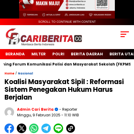
SCROLL TO CONTINUE WITH CONTENT
BERANDA
MILTER
POLRI
BERITA DAERAH
BERITA UT
rum Komunikasi Polisi dan Masyarakat Sekolah (FKPMS)
Ini
/
Home
Nasional
Koalisi Masyarakat Sipil : Reformasi
Sistem Penegakan Hukum Harus
Berjalan
Admin Cari Berita
- Reporter
Minggu, 9 Februari 2025
- 11:10 WIB