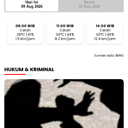
Hari Ini
Besok
09 Aug 2026
10 Aug 2026
08:00 WIB
11:00 WIB
14:00 WIB
Cerah
Cerah
Cerah
28°C | 61%
33°C | 44%
32°C | 46%
1.5 km/jam
8.2 km/jam
12.4 km/jam
Sumber data:
BMKG
HUKUM & KRIMINAL