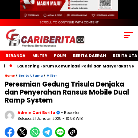
SCROLL TO CONTINUE WITH CONTENT
BERANDA
MILTER
POLRI
BERITA DAERAH
BERITA UT
Launching Forum Komunikasi Polisi dan Masyarakat Sekolah (
/
/
Home
Berita Utama
Milter
Peresmian Gedung Trisula Denjaka
dan Penyerahan Ransus Mobile Dual
Ramp System
Admin Cari Berita
- Reporter
Selasa, 21 Januari 2025
- 10:53 WIB