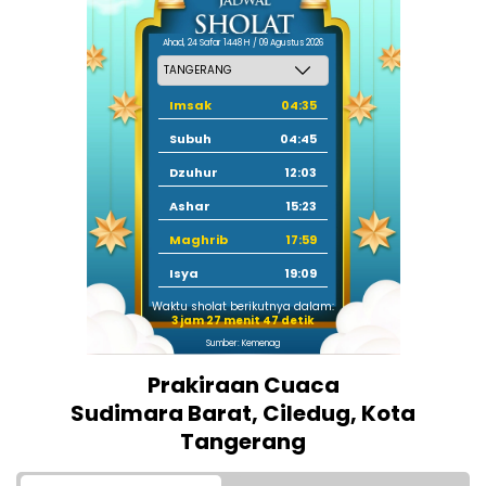
Ahad, 24 Safar 1448 H / 09 Agustus 2026
Imsak
04:35
Subuh
04:45
Dzuhur
12:03
Ashar
15:23
Maghrib
17:59
Isya
19:09
Waktu sholat berikutnya dalam:
3 jam 27 menit 46 detik
Sumber: Kemenag
Prakiraan Cuaca
Sudimara Barat, Ciledug, Kota
Tangerang