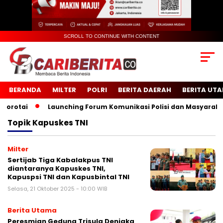
SCROLL TO CONTINUE WITH CONTENT
BERANDA
MILTER
POLRI
BERITA DAERAH
BERITA UT
otai
Launching Forum Komunikasi Polisi dan Masyarakat S
Topik
Kapuskes TNI
Milter
Sertijab Tiga Kabalakpus TNI
diantaranya Kapuskes TNI,
Kapuspsi TNI dan Kapusbintal TNI
Selasa, 21 Oktober 2025 - 10:00 WIB
Berita Utama
Peresmian Gedung Trisula Denjaka