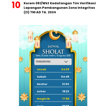
Korem 051/Wkt Kedatangan Tim Verifikasi
Lapangan Pembangunan Zona Integritas
(ZI) TNI AD TA. 2024
Senin, 25 Safar 1448 H / 10 Agustus 2026
Imsak
04:35
Subuh
04:45
Dzuhur
12:02
Ashar
15:23
Maghrib
17:59