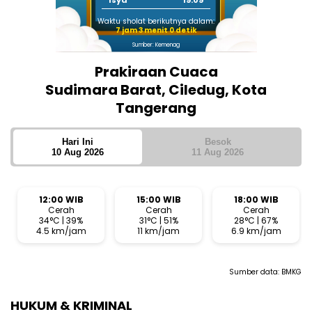
Isya
19:09
Waktu sholat berikutnya dalam:
7 jam 3 menit 0 detik
Sumber: Kemenag
Prakiraan Cuaca
Sudimara Barat, Ciledug, Kota
Tangerang
Hari Ini
Besok
10 Aug 2026
11 Aug 2026
12:00 WIB
15:00 WIB
18:00 WIB
Cerah
Cerah
Cerah
34°C | 39%
31°C | 51%
28°C | 67%
4.5 km/jam
11 km/jam
6.9 km/jam
Sumber data:
BMKG
HUKUM & KRIMINAL