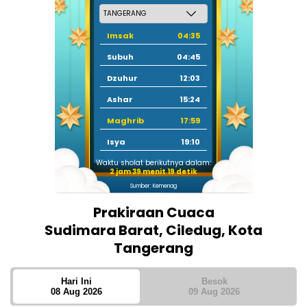
Imsak
04:35
Subuh
04:45
Dzuhur
12:03
Ashar
15:24
Maghrib
17:59
Isya
19:10
Waktu sholat berikutnya dalam:
2 jam 39 menit 18 detik
Sumber: Kemenag
Prakiraan Cuaca
Sudimara Barat, Ciledug, Kota
Tangerang
Hari Ini
Besok
08 Aug 2026
09 Aug 2026