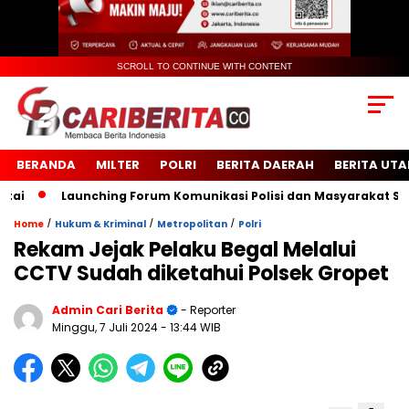
SCROLL TO CONTINUE WITH CONTENT
BERANDA
MILTER
POLRI
BERITA DAERAH
BERITA UT
Launching Forum Komunikasi Polisi dan Masyarakat Sekola
/
/
/
Home
Hukum & Kriminal
Metropolitan
Polri
Rekam Jejak Pelaku Begal Melalui
CCTV Sudah diketahui Polsek Gropet
Admin Cari Berita
- Reporter
Minggu, 7 Juli 2024
- 13:44 WIB