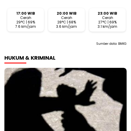
17:00 WIB
20:00 WIB
23:00 WIB
Cerah
Cerah
Cerah
29°C | 69%
28°C | 68%
27°C | 69%
7.6 km/jam
3.6 km/jam
3.1 km/jam
Sumber data:
BMKG
HUKUM & KRIMINAL