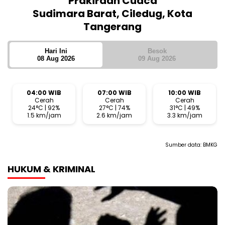
Prakiraan Cuaca
Sudimara Barat, Ciledug, Kota
Tangerang
Hari Ini
Besok
08 Aug 2026
09 Aug 2026
04:00 WIB
07:00 WIB
10:00 WIB
Cerah
Cerah
Cerah
24°C | 92%
27°C | 74%
31°C | 49%
1.5 km/jam
2.6 km/jam
3.3 km/jam
Sumber data:
BMKG
HUKUM & KRIMINAL