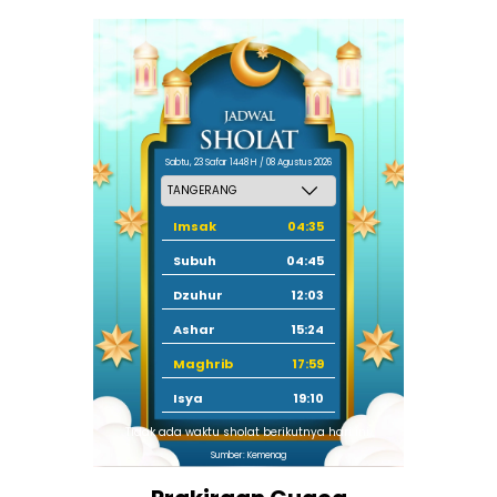
Sabtu, 23 Safar 1448 H / 08 Agustus 2026
Imsak
04:35
Subuh
04:45
Dzuhur
12:03
Ashar
15:24
Maghrib
17:59
Isya
19:10
Tidak ada waktu sholat berikutnya hari ini.
Sumber: Kemenag