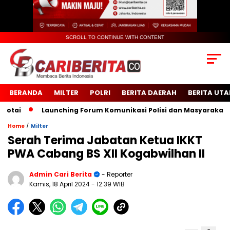
SCROLL TO CONTINUE WITH CONTENT
BERANDA
MILTER
POLRI
BERITA DAERAH
BERITA UT
i
Launching Forum Komunikasi Polisi dan Masyarakat Seko
/
Home
Milter
Serah Terima Jabatan Ketua IKKT
PWA Cabang BS XII Kogabwilhan II
Admin Cari Berita
- Reporter
Kamis, 18 April 2024
- 12:39 WIB