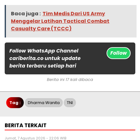
Baca juga :
Tim Medis Dari US Army
Menggelar Latihan Tactical Combat
Casualty Care (TCCC)
Follow WhatsApp Channel
Follow
cariberita.co untuk update
berita terbaru setiap hari
Berita ini 17 kali dibaca
Tag :
Dharma Wanita
TNI
BERITA TERKAIT
Jumat, 7 Agustus 2026 - 22:06 WIB