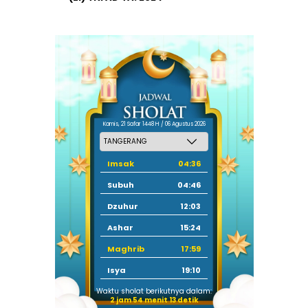
Kamis, 21 Safar 1448 H / 06 Agustus 2026
Imsak
04:36
Subuh
04:46
Dzuhur
12:03
Ashar
15:24
Maghrib
17:59
Isya
19:10
Waktu sholat berikutnya dalam:
2 jam 54 menit 13 detik