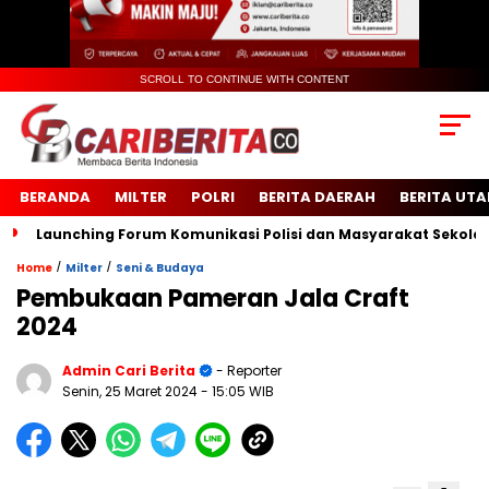
SCROLL TO CONTINUE WITH CONTENT
BERANDA
MILTER
POLRI
BERITA DAERAH
BERITA UT
Launching Forum Komunikasi Polisi dan Masyarakat Sekolah (FK
/
/
Home
Milter
Seni & Budaya
Pembukaan Pameran Jala Craft
2024
Admin Cari Berita
- Reporter
Senin, 25 Maret 2024
- 15:05 WIB