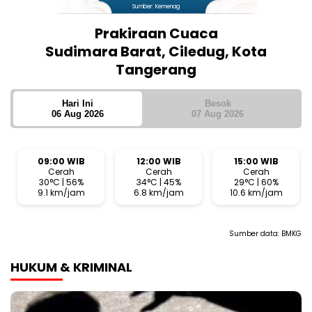
Sumber: Kemenag
Prakiraan Cuaca
Sudimara Barat, Ciledug, Kota
Tangerang
Hari Ini
Besok
06 Aug 2026
07 Aug 2026
09:00 WIB
12:00 WIB
15:00 WIB
Cerah
Cerah
Cerah
30°C | 56%
34°C | 45%
29°C | 60%
9.1 km/jam
6.8 km/jam
10.6 km/jam
Sumber data:
BMKG
HUKUM & KRIMINAL