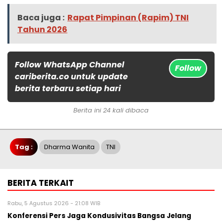
Baca juga :
Rapat Pimpinan (Rapim) TNI
Tahun 2026
Follow WhatsApp Channel
Follow
cariberita.co untuk update
berita terbaru setiap hari
Berita ini 24 kali dibaca
Tag :
Dharma Wanita
TNI
BERITA TERKAIT
Rabu, 5 Agustus 2026 - 21:08 WIB
Konferensi Pers Jaga Kondusivitas Bangsa Jelang