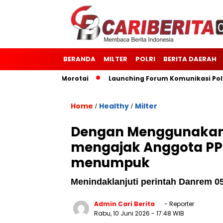
BERANDA
MILTER
POLRI
BERITA DAERAH
 Kodim 1514/Morotai
Launching Forum Komunikasi Polisi da
Home
Healthy
Milter
/
/
Dengan Menggunakan A
mengajak Anggota PP
menumpuk
Menindaklanjuti perintah Danrem 
Admin Cari Berita
- Reporter
Rabu, 10 Juni 2026
- 17:48 WIB