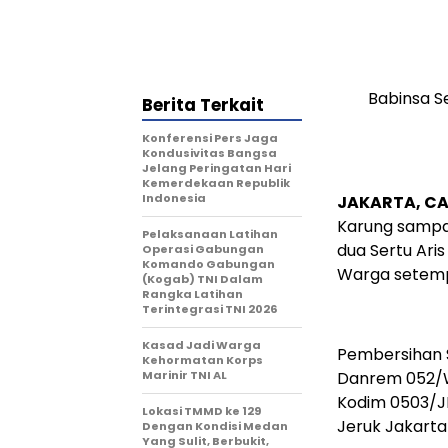
Babinsa S
Berita Terkait
Konferensi Pers Jaga
Kondusivitas Bangsa
Jelang Peringatan Hari
Kemerdekaan Republik
Indonesia
JAKARTA, CA
Karung sampa
Pelaksanaan Latihan
dua Sertu Ari
Operasi Gabungan
Komando Gabungan
Warga setemp
(Kogab) TNI Dalam
Rangka Latihan
Terintegrasi TNI 2026
Kasad Jadi Warga
Pembersihan S
Kehormatan Korps
Marinir TNI AL
Danrem 052/W
Kodim 0503/JB
Lokasi TMMD ke 129
Jeruk Jakarta 
Dengan Kondisi Medan
Yang Sulit, Berbukit,