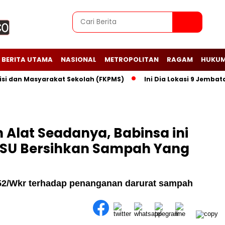
BERITA UTAMA
NASIONAL
METROPOLITAN
RAGAM
HUKUM
n Masyarakat Sekolah (FKPMS)
Ini Dia Lokasi 9 Jembatan Pe
lat Seadanya, Babinsa ini
SU Bersihkan Sampah Yang
052/Wkr terhadap penanganan darurat sampah