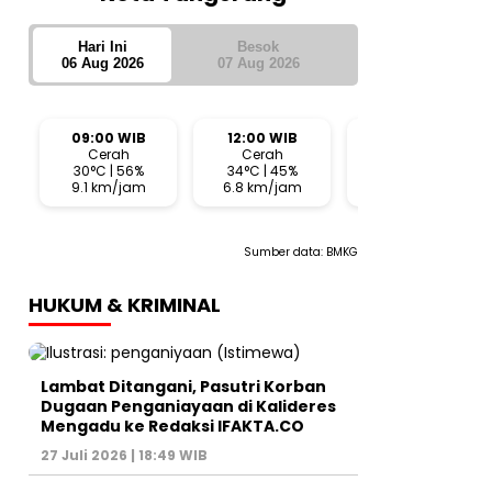
Hari Ini
Besok
06 Aug 2026
07 Aug 2026
09:00 WIB
12:00 WIB
15:00 WIB
Cerah
Cerah
Cerah
30°C | 56%
34°C | 45%
29°C | 60%
9.1 km/jam
6.8 km/jam
10.6 km/jam
Sumber data:
BMKG
HUKUM & KRIMINAL
Lambat Ditangani, Pasutri Korban
Dugaan Penganiayaan di Kalideres
Mengadu ke Redaksi IFAKTA.CO
27 Juli 2026 | 18:49 WIB