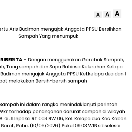
A
A
A
ertu Aris Budiman mengajak Anggota PPSU Bersihkan
Sampah Yang menumpuk
RIBERITA
– Dengan menggunakan Gerobak Sampah,
h, Tong sampah dan Sapu Babinsa Kelurahan Kelapa
s Budiman mengajak Anggota PPSU Kel.kelapa dua dan 1
at melakukan Bersih-bersih sampah
ampah ini dalam rangka menindaklanjuti perintah
kr terhadap penanganan darurat sampah di wilayah
. di JI.Inpeksi RT 003 RW 06, Kel. Kelapa dua Kec Kebon
Barat, Rabu, (10/06/2026) Pukul 09.03 WIB sd selesai