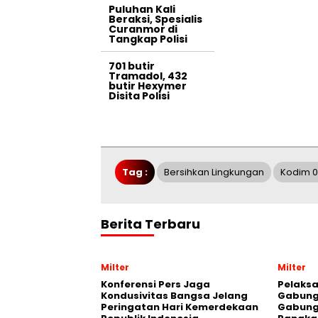
Puluhan Kali
Beraksi, Spesialis
Curanmor di
Tangkap Polisi
701 butir
Tramadol, 432
butir Hexymer
Disita Polisi
Tag :
Bersihkan Lingkungan
Kodim 0
Berita Terbaru
Milter
Milter
Konferensi Pers Jaga
Pelaksa
Kondusivitas Bangsa Jelang
Gabung
Peringatan Hari Kemerdekaan
Gabung