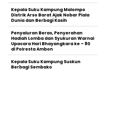
Kepala Suku Kampung Malompo
Distrik Arso Barat Ajak Nobar Piala
Dunia dan Berbagi Kasih
Penyaluran Beras, Penyerahan
Hadiah Lomba dan Syukuran Warnai
Upacara Hari Bhayangkara ke – 80
di Polresta Ambon
Kepala Suku Kampung Suskun
Berbagi Sembako