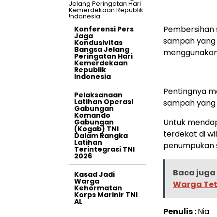
Pembersihan 
Konferensi Pers
Jaga
sampah yang m
Kondusivitas
Bangsa Jelang
menggunakan 
Peringatan Hari
Kemerdekaan
Republik
Indonesia
Pentingnya m
Pelaksanaan
Latihan Operasi
sampah yang 
Gabungan
Komando
Untuk mendapa
Gabungan
(Kogab) TNI
terdekat di w
Dalam Rangka
Latihan
penumpukan 
Terintegrasi TNI
2026
Baca juga 
Kasad Jadi
Warga
Warga Te
Kehormatan
Korps Marinir TNI
AL
Penulis :
Nia