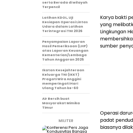
serta Berada di wilayah
Terpencil
Karya bakti p
Latihan KDOL, Uji
Kesiapan Operasi Lintas
yang melibatk
Udara dalam Latihan
Lingkungan Hi
Terintegrasi TNI 2026
membersihkan
Penyampaian Laporan
sumber penya
Hasil Pemeriksaan (LHP)
atas Laporan Keuangan
Kementerian/Lembaga
Tahun Anggaran 2025
Ikatan Kesejahteraan
Keluarga TNI (IKKT)
Pragati Wira Anggini
memperingati Hari
Ulang Tahun ke-60
Air Bersih buat
Masyarakat Mimika
Timur
Operasi darur
padat pendudu
MILITER
biasanya dila