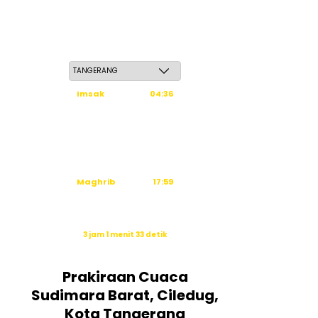
Kamis, 21 Safar 1448 H / 06 Agustus 2026
Imsak
04:36
Subuh
04:46
Dzuhur
12:03
Ashar
15:24
Maghrib
17:59
Isya
19:10
Waktu sholat berikutnya dalam:
3 jam 1 menit 32 detik
Sumber: Kemenag
Prakiraan Cuaca
Sudimara Barat, Ciledug,
Kota Tangerang