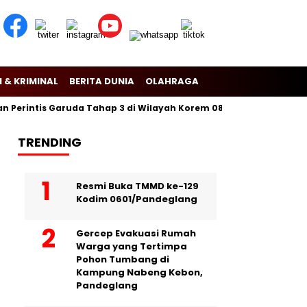
 & KRIMINAL
BERITA DUNIA
OLAHRAGA
rintis Garuda Tahap 3 di Wilayah Korem 081/Dsj
Puslitbang Po
TRENDING
Resmi Buka TMMD ke-129
Kodim 0601/Pandeglang
Gercep Evakuasi Rumah
Warga yang Tertimpa
Pohon Tumbang di
Kampung Nabeng Kebon,
Pandeglang