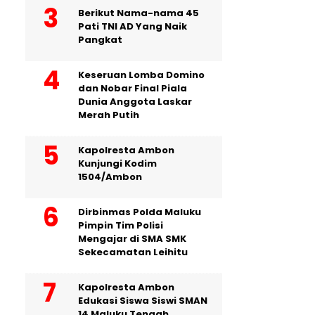
Berikut Nama-nama 45
Pati TNI AD Yang Naik
Pangkat
Keseruan Lomba Domino
dan Nobar Final Piala
Dunia Anggota Laskar
Merah Putih
Kapolresta Ambon
Kunjungi Kodim
1504/Ambon
Dirbinmas Polda Maluku
Pimpin Tim Polisi
Mengajar di SMA SMK
Sekecamatan Leihitu
Kapolresta Ambon
Edukasi Siswa Siswi SMAN
14 Maluku Tengah