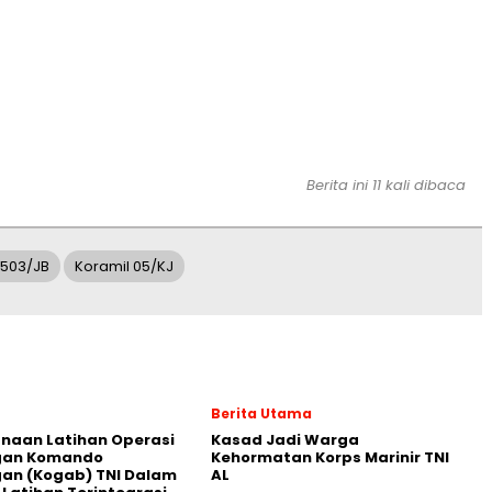
Berita ini 11 kali dibaca
503/JB
Koramil 05/KJ
Berita Utama
naan Latihan Operasi
Kasad Jadi Warga
an Komando
Kehormatan Korps Marinir TNI
an (Kogab) TNI Dalam
AL