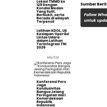
Lokasi TMMD ke
Sumber Berit
129 Dengan
Kondisi Medan
Yang Sulit,
Follow Wha
Berbukit, serta
Berada di wilayah
untuk updat
Terpencil
Latihan KDOL, Uji
Kesiapan Operasi
Lintas Udara
dalam Latihan
Terintegrasi TNI
2026
MILITER
Konferensi Pers
Jaga
Kondusivitas
Bangsa Jelang
Peringatan Hari
Kemerdekaan
Republik
Indonesia