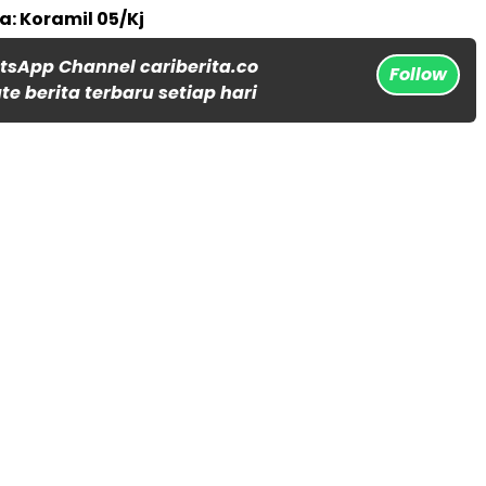
a: Koramil 05/Kj
tsApp Channel cariberita.co
Follow
e berita terbaru setiap hari