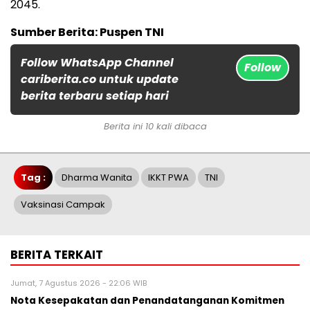
2045.
Sumber Berita: Puspen TNI
Follow WhatsApp Channel
Follow
cariberita.co untuk update
berita terbaru setiap hari
Berita ini 10 kali dibaca
Tag :
Dharma Wanita
IKKT PWA
TNI
Vaksinasi Campak
BERITA TERKAIT
Jumat, 7 Agustus 2026 - 22:06 WIB
Nota Kesepakatan dan Penandatanganan Komitmen