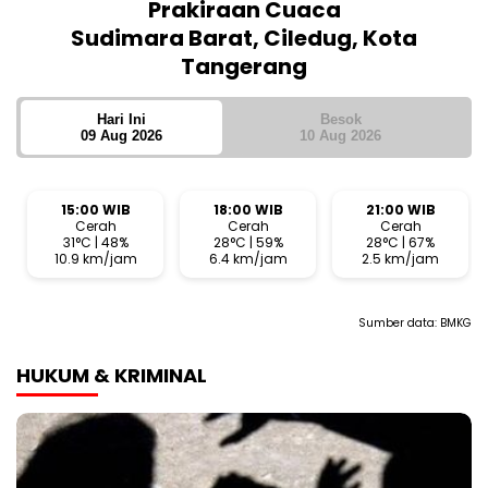
Prakiraan Cuaca
Sudimara Barat, Ciledug, Kota
Tangerang
Hari Ini
Besok
09 Aug 2026
10 Aug 2026
15:00 WIB
18:00 WIB
21:00 WIB
Cerah
Cerah
Cerah
31°C | 48%
28°C | 59%
28°C | 67%
10.9 km/jam
6.4 km/jam
2.5 km/jam
Sumber data:
BMKG
HUKUM & KRIMINAL