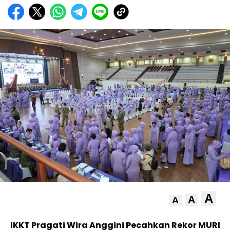
A
A
A
IKKT Pragati Wira Anggini Pecahkan Rekor MURI