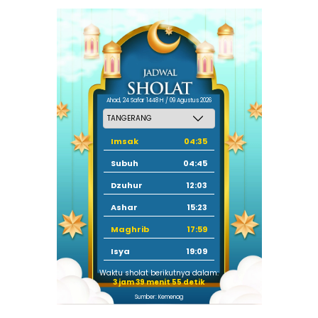
Ahad, 24 Safar 1448 H / 09 Agustus 2026
Imsak
04:35
Subuh
04:45
Dzuhur
12:03
Ashar
15:23
Maghrib
17:59
Isya
19:09
Waktu sholat berikutnya dalam:
3 jam 39 menit 54 detik
Sumber: Kemenag