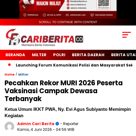
SCROLL TO CONTINUE WITH CONTENT
BERANDA
MILTER
POLRI
BERITA DAERAH
BERITA UT
Launching Forum Komunikasi Polisi dan Masyarakat Sekolah (F
/
Home
Milter
Pecahkan Rekor MURI 2026 Peserta
Vaksinasi Campak Dewasa
Terbanyak
Ketua Umum IKKT PWA, Ny. Evi Agus Subiyanto Memimpin
Kegiatan
Admin Cari Berita
- Reporter
Kamis, 4 Juni 2026
- 04:56 WIB