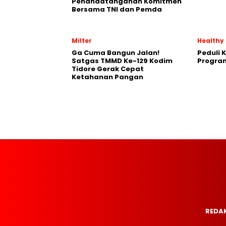
Penandatanganan Komitmen
Bersama TNI dan Pemda
Milter
Healthy
Ga Cuma Bangun Jalan!
Peduli 
Satgas TMMD Ke-129 Kodim
Progra
Tidore Gerak Cepat
Ketahanan Pangan
REDAK