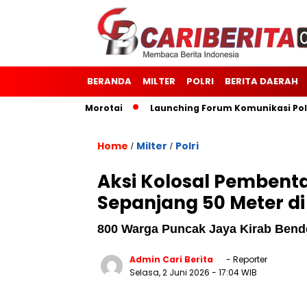
BERANDA
MILTER
POLRI
BERITA DAERAH
 Kodim 1514/Morotai
Launching Forum Komunikasi Polisi d
Home
Milter
Polri
/
/
Aksi Kolosal Pembent
Sepanjang 50 Meter d
800 Warga Puncak Jaya Kirab Bend
Admin Cari Berita
- Reporter
Selasa, 2 Juni 2026
- 17:04 WIB