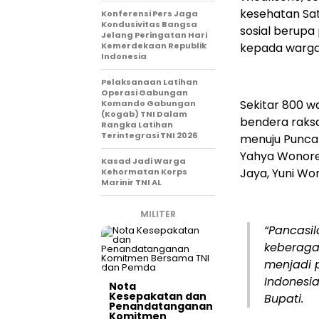
kesehatan Sat
Konferensi Pers Jaga
Kondusivitas Bangsa
sosial berup
Jelang Peringatan Hari
Kemerdekaan Republik
kepada warga
Indonesia
Pelaksanaan Latihan
Operasi Gabungan
Sekitar 800 w
Komando Gabungan
(Kogab) TNI Dalam
bendera raksa
Rangka Latihan
Terintegrasi TNI 2026
menuju Puncak 
Yahya Wonore
Kasad Jadi Warga
Jaya, Yuni Wo
Kehormatan Korps
Marinir TNI AL
MILITER
“Pancasi
keberagam
menjadi 
Indonesi
Nota
Kesepakatan dan
Bupati.
Penandatanganan
Komitmen