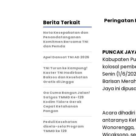
Peringatan 
Berita Terkait
Nota Kesepakatan dan
Penandatanganan
Komitmen Bersama TNI
dan Pemda
PUNCAK JAYA
Apel Dansat TNI AD 2026
Kabupaten Pun
kolosal pemb
TNI Turun ke Kampung!
Kaster TNI Hadirkan
Senin (1/6/202
Baksos dan Kesehatan
Barisan Merah
Gratis di Lingga
Jaya ini dipu
Ga Cuma Bangun Jalan!
Satgas TMMD Ke-129
Kodim Tidore Gerak
Cepat Ketahanan
Pangan
Acara dihadir
antaranya Ket
Peduli Kesehatan
disela-sela Program
Wonorengga, D
TMMD ke 129
Wicaksono, se