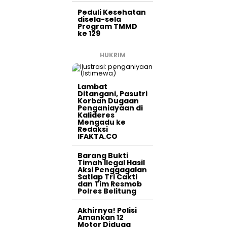
Peduli Kesehatan
disela-sela
Program TMMD
ke 129
HUKRIM
Lambat
Ditangani, Pasutri
Korban Dugaan
Penganiayaan di
Kalideres
Mengadu ke
Redaksi
IFAKTA.CO
Barang Bukti
Timah Ilegal Hasil
Aksi Penggagalan
Satlap Tri Cakti
dan Tim Resmob
Polres Belitung
Akhirnya! Polisi
Amankan 12
Motor Diduga