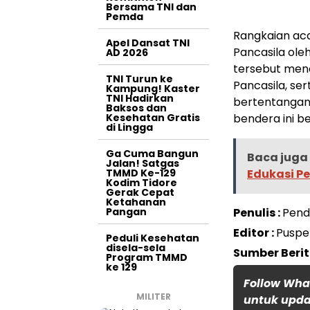
Bersama TNI dan
Pemda
Rangkaian ac
Apel Dansat TNI
Pancasila oleh
AD 2026
tersebut mene
TNI Turun ke
Pancasila, se
Kampung! Kaster
TNI Hadirkan
bertentangan
Baksos dan
Kesehatan Gratis
bendera ini b
di Lingga
Ga Cuma Bangun
Baca juga 
Jalan! Satgas
TMMD Ke-129
Edukasi P
Kodim Tidore
Gerak Cepat
Ketahanan
Pangan
Penulis :
Pend
Editor :
Puspe
Peduli Kesehatan
disela-sela
Sumber Berit
Program TMMD
ke 129
Follow Wha
MILITER
untuk updat