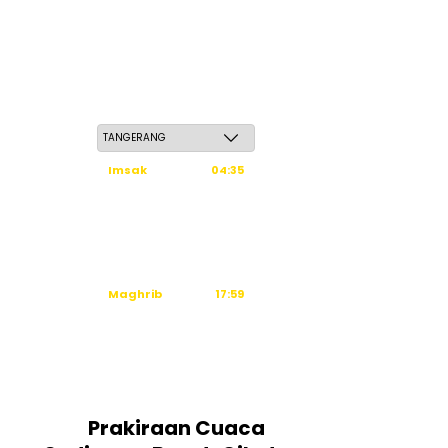
Ahad, 24 Safar 1448 H / 09 Agustus 2026
Imsak
04:35
Subuh
04:45
Dzuhur
12:03
Ashar
15:23
Maghrib
17:59
Isya
19:09
Tidak ada waktu sholat berikutnya
hari ini.
Sumber: Kemenag
Prakiraan Cuaca