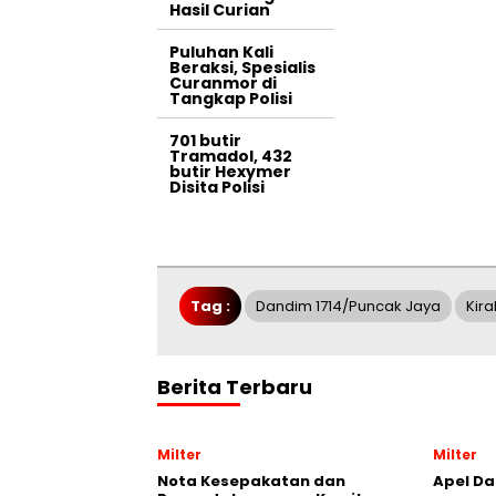
Hasil Curian
Puluhan Kali
Beraksi, Spesialis
Curanmor di
Tangkap Polisi
701 butir
Tramadol, 432
butir Hexymer
Disita Polisi
Tag :
Dandim 1714/Puncak Jaya
Kir
Berita Terbaru
Milter
Milter
Nota Kesepakatan dan
Apel Da