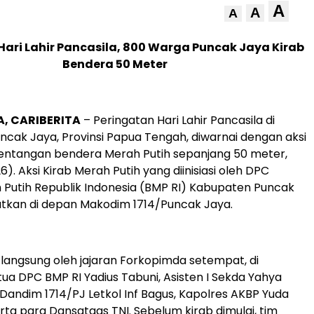
A
A
A
Hari Lahir Pancasila, 800 Warga Puncak Jaya Kirab
Bendera 50 Meter
, CARIBERITA
– Peringatan Hari Lahir Pancasila di
cak Jaya, Provinsi Papua Tengah, diwarnai dengan aksi
entangan bendera Merah Putih sepanjang 50 meter,
6). Aksi Kirab Merah Putih yang diinisiasi oleh DPC
 Putih Republik Indonesia (BMP RI) Kabupaten Puncak
satkan di depan Makodim 1714/Puncak Jaya.
i langsung oleh jajaran Forkopimda setempat, di
ua DPC BMP RI Yadius Tabuni, Asisten I Sekda Yahya
andim 1714/PJ Letkol Inf Bagus, Kapolres AKBP Yuda
rta para Dansatgas TNI. Sebelum kirab dimulai, tim