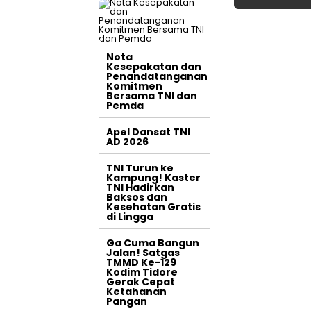
Nota
Kesepakatan dan
Penandatanganan
Komitmen
Bersama TNI dan
Pemda
Apel Dansat TNI
AD 2026
TNI Turun ke
Kampung! Kaster
TNI Hadirkan
Baksos dan
Kesehatan Gratis
di Lingga
Ga Cuma Bangun
Jalan! Satgas
TMMD Ke-129
Kodim Tidore
Gerak Cepat
Ketahanan
Pangan