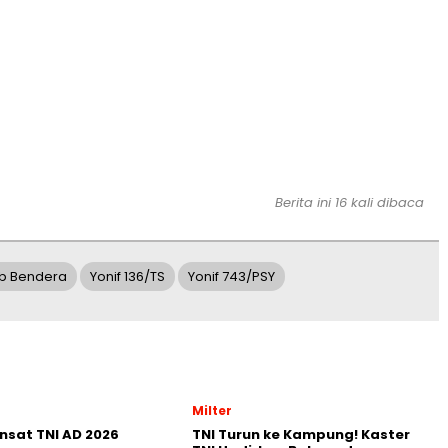
Berita ini 16 kali dibaca
ab Bendera
Yonif 136/TS
Yonif 743/PSY
Milter
nsat TNI AD 2026
TNI Turun ke Kampung! Kaster