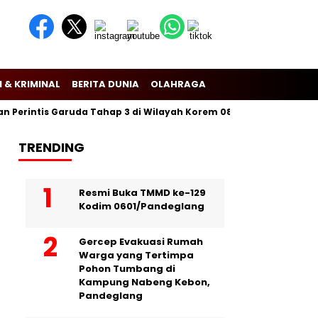
 & KRIMINAL
BERITA DUNIA
OLAHRAGA
erintis Garuda Tahap 3 di Wilayah Korem 081/Dsj
Puslitbang P
TRENDING
Resmi Buka TMMD ke-129
Kodim 0601/Pandeglang
Gercep Evakuasi Rumah
Warga yang Tertimpa
Pohon Tumbang di
Kampung Nabeng Kebon,
Pandeglang