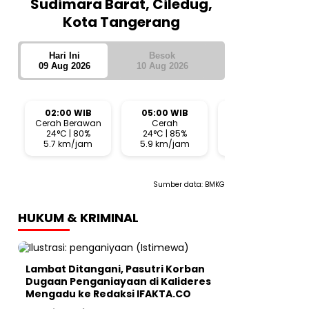
Sudimara Barat, Ciledug,
Kota Tangerang
Hari Ini
Besok
09 Aug 2026
10 Aug 2026
02:00 WIB
05:00 WIB
08:00 WIB
Cerah Berawan
Cerah
Cerah
24°C | 80%
24°C | 85%
28°C | 61%
5.7 km/jam
5.9 km/jam
1.5 km/jam
Sumber data:
BMKG
HUKUM & KRIMINAL
Lambat Ditangani, Pasutri Korban
Dugaan Penganiayaan di Kalideres
Mengadu ke Redaksi IFAKTA.CO