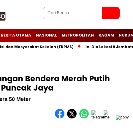
BERITA UTAMA
NASIONAL
METROPOLITAN
RAGAM
HUKUM
an Masyarakat Sekolah (FKPMS)
Ini Dia Lokasi 9 Jembatan P
angan Bendera Merah Putih
i Puncak Jaya
era 50 Meter