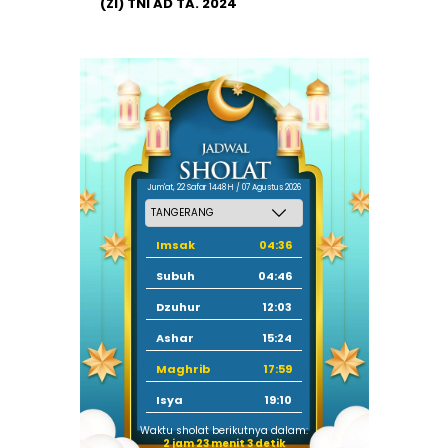
(ZI) TNI AD TA. 2024
Jum'at, 22 Safar 1448 H / 07 Agustus 2026
Imsak
04:36
Subuh
04:46
Dzuhur
12:03
Ashar
15:24
Maghrib
17:59
Isya
19:10
Waktu sholat berikutnya dalam:
2 jam 23 menit 2 detik