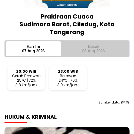
Sumber: Kemenag
Prakiraan Cuaca
Sudimara Barat, Ciledug, Kota
Tangerang
Hari Ini
Besok
07 Aug 2026
08 Aug 2026
20:00 WIB
23:00 WIB
Cerah Berawan
Berawan
25°C | 72%
24°C | 76%
3.8 km/jam
3.9 km/jam
Sumber data:
BMKG
HUKUM & KRIMINAL