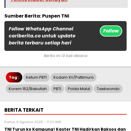
Sumber Berita: Puspen TNI
Follow WhatsApp Channel
Follow
cariberita.co untuk update
berita terbaru setiap hari
Berita ini 13 kali dibaca
Tag :
Ketum PBTI
Kodam XV/Pattimura
Korem 152/Babullah
PBTI
Polda Malut
Taekwondo
BERITA TERKAIT
Kamis, 6 Agustus 2026 - 17:22 WIB
TNI Turun ke Kampung! Kaster TNI Hadirkan Baksos dan