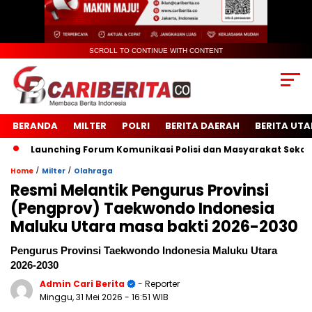
SCROLL TO CONTINUE WITH CONTENT
BERANDA
MILTER
POLRI
BERITA DAERAH
BERITA UT
aunching Forum Komunikasi Polisi dan Masyarakat Sekolah (FKP
/
/
Home
Milter
Olahraga
Resmi Melantik Pengurus Provinsi
(Pengprov) Taekwondo Indonesia
Maluku Utara masa bakti 2026-2030
Pengurus Provinsi Taekwondo Indonesia Maluku Utara
2026-2030
Admin Cari Berita
- Reporter
Minggu, 31 Mei 2026
- 16:51 WIB