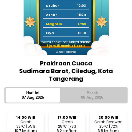
Dzuhur
12:03
Ashar
15:24
Maghrib
17:59
Isya
19:10
Waktu sholat berikutnya dalam:
5 jam 35 menit 47 detik
Sumber: Kemenag
Prakiraan Cuaca
Sudimara Barat, Ciledug, Kota
Tangerang
Hari Ini
Besok
07 Aug 2026
08 Aug 2026
14:00 WIB
17:00 WIB
20:00 WIB
Cerah
Cerah
Cerah Berawan
33°C | 55%
28°C | 73%
25°C | 72%
10.7 km/jam
8.2 km/jam
3.8 km/jam