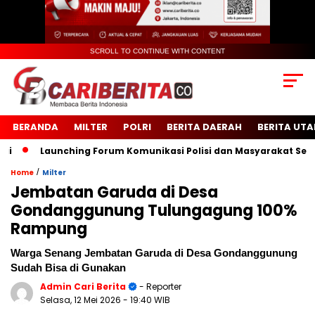
SCROLL TO CONTINUE WITH CONTENT
BERANDA
MILTER
POLRI
BERITA DAERAH
BERITA UT
Launching Forum Komunikasi Polisi dan Masyarakat Sekolah 
/
Home
Milter
Jembatan Garuda di Desa
Gondanggunung Tulungagung 100%
Rampung
Warga Senang Jembatan Garuda di Desa Gondanggunung
Sudah Bisa di Gunakan
Admin Cari Berita
- Reporter
Selasa, 12 Mei 2026
- 19:40 WIB