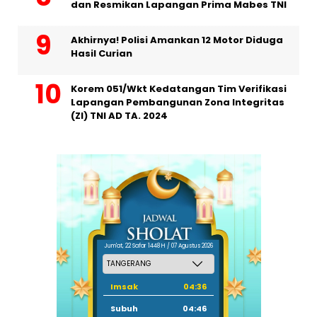
dan Resmikan Lapangan Prima Mabes TNI
Akhirnya! Polisi Amankan 12 Motor Diduga
Hasil Curian
Korem 051/Wkt Kedatangan Tim Verifikasi
Lapangan Pembangunan Zona Integritas
(ZI) TNI AD TA. 2024
Jum'at, 22 Safar 1448 H / 07 Agustus 2026
Imsak
04:36
Subuh
04:46