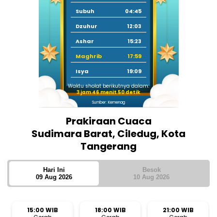
Subuh
04:45
Dzuhur
12:03
Ashar
15:23
Maghrib
17:59
Isya
19:09
Waktu sholat berikutnya dalam:
3 jam 46 menit 49 detik
Sumber: Kemenag
Prakiraan Cuaca
Sudimara Barat, Ciledug, Kota
Tangerang
Hari Ini
Besok
09 Aug 2026
10 Aug 2026
15:00 WIB
18:00 WIB
21:00 WIB