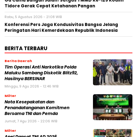
Ga Cuma Bangun Jalan! Satgas TMMD Ke-129 Kodim
Tidore Gerak Cepat Ketahanan Pangan
Rabu, 5 Agustus 2026 - 21:08 WIB
Konferensi Pers Jaga Kondusivitas Bangsa Jelang
Peringatan Hari Kemerdekaan Republik Indonesia
BERITA TERBARU
Berita Daerah
Tim Operasi Anti Narkotika Polda
Maluku Sambang Diskotik Blitz92,
Hasilnya BERSINAR
Minggu, 9 Agu 2026 - 12:46 WIB
Milter
Nota Kesepakatan dan
Penandatanganan Komitmen
Bersama TNI dan Pemda
Jumat, 7 Agu 2026 - 22:06 WIB
Milter
Apel Dansat TNI AD 2026