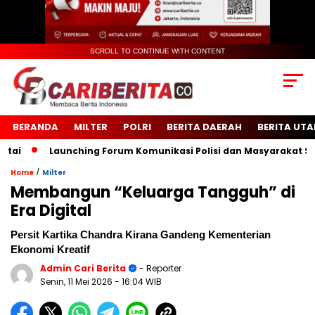
SCROLL TO CONTINUE WITH CONTENT
BERANDA
MILTER
POLRI
BERITA DAERAH
BERITA UT
Launching Forum Komunikasi Polisi dan Masyarakat Sekola
/
Home
Milter
Membangun “Keluarga Tangguh” di
Era Digital
Persit Kartika Chandra Kirana Gandeng Kementerian
Ekonomi Kreatif
Admin Cari Berita
- Reporter
Senin, 11 Mei 2026
- 16:04 WIB