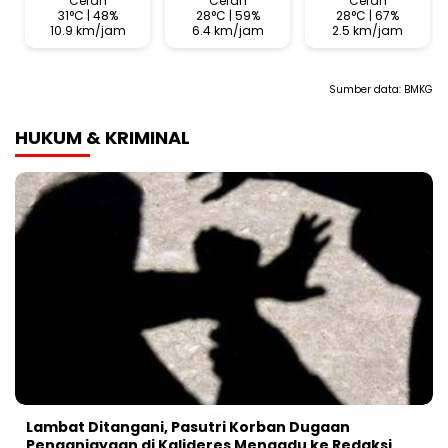
Cerah
Cerah
Cerah
31°C | 48%
28°C | 59%
28°C | 67%
10.9 km/jam
6.4 km/jam
2.5 km/jam
Sumber data:
BMKG
HUKUM & KRIMINAL
Lambat Ditangani, Pasutri Korban Dugaan
Penganiayaan di Kalideres Mengadu ke Redaksi