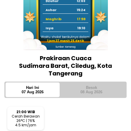
Dzuhur
12:03
Ashar
15:24
Maghrib
17:59
Isya
19:10
Waktu sholat berikutnya dalam:
1 jam 37 menit 24 detik
Sumber: Kemenag
Prakiraan Cuaca
Sudimara Barat, Ciledug, Kota
Tangerang
Hari Ini
Besok
07 Aug 2026
08 Aug 2026
21:00 WIB
Cerah Berawan
26°C | 76%
4.5 km/jam