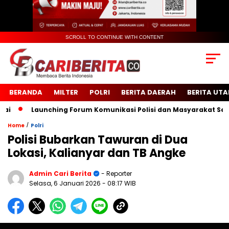
SCROLL TO CONTINUE WITH CONTENT
BERANDA
MILTER
POLRI
BERITA DAERAH
BERITA UT
Launching Forum Komunikasi Polisi dan Masyarakat Sekolah 
/
Home
Polri
Polisi Bubarkan Tawuran di Dua
Lokasi, Kalianyar dan TB Angke
Admin Cari Berita
- Reporter
Selasa, 6 Januari 2026
- 08:17 WIB