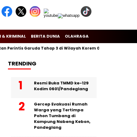
 & KRIMINAL
BERITA DUNIA
OLAHRAGA
erintis Garuda Tahap 3 di Wilayah Korem 081/Dsj
Puslitbang 
TRENDING
Resmi Buka TMMD ke-129
Kodim 0601/Pandeglang
Gercep Evakuasi Rumah
Warga yang Tertimpa
Pohon Tumbang di
Kampung Nabeng Kebon,
Pandeglang