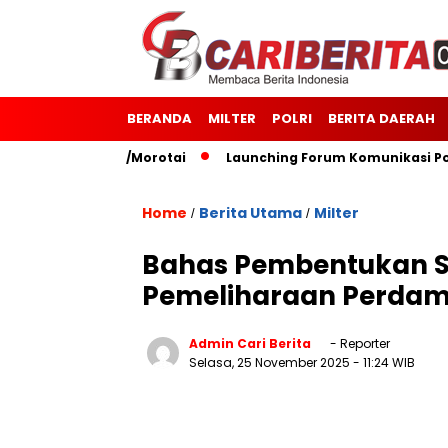
BERANDA
MILTER
POLRI
BERITA DAERAH
7 Kodim 1514/Morotai
Launching Forum Komunikasi Polisi 
Home
Berita Utama
Milter
/
/
Bahas Pembentukan S
Pemeliharaan Perdama
Admin Cari Berita
- Reporter
Selasa, 25 November 2025
- 11:24 WIB