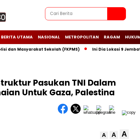
BERITA UTAMA
NASIONAL
METROPOLITAN
RAGAM
HUKUM
dan Masyarakat Sekolah (FKPMS)
Ini Dia Lokasi 9 Jembatan P
truktur Pasukan TNI Dalam
ian Untuk Gaza, Palestina
A
A
A