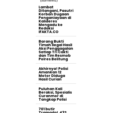
Lambat
Ditangani, Pasutri
Korban Dugaan
Penganiayaan di
Kalideres
Mengadu ke
Redaksi
IFAKTA.CO
Barang Bukti
Timah Ilegal Hasil
Aksi Penggagalan
Satlap Tri Cakti
dan Tim Resmob
Polres Belitung
Akhirnya! Polisi
Amankan 12
Motor Diduga
Hasil Curian
Puluhan Kali
Beraksi, Spesialis
Curanmor di
Tangkap Polisi
701 butir
Tramadol, 432