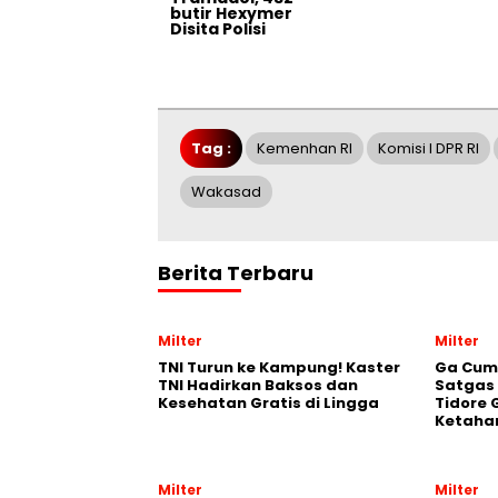
butir Hexymer
Disita Polisi
Tag :
Kemenhan RI
Komisi I DPR RI
Wakasad
Berita Terbaru
Milter
Milter
TNI Turun ke Kampung! Kaster
Ga Cum
TNI Hadirkan Baksos dan
Satgas
Kesehatan Gratis di Lingga
Tidore 
Ketaha
Milter
Milter