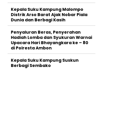
Kepala Suku Kampung Malompo
Distrik Arso Barat Ajak Nobar Piala
Dunia dan Berbagi Kasih
Penyaluran Beras, Penyerahan
Hadiah Lomba dan Syukuran Warnai
Upacara Hari Bhayangkara ke – 80
di Polresta Ambon
Kepala Suku Kampung Suskun
Berbagi Sembako