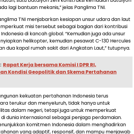
hatan, satu batalyon zeni konstruksi kemudian batalyon
da lagi bantuan mekanis,” jelas Panglima TNI.
 Panglima TNI menjabarkan kesiapan unsur udara dan laut
perkuat misi tersebut sebagai bagian dari kontribusi
Indonesia di kancah global. “Kemudian juga ada unsur
enyiapkan helikopter, kemudian pesawat C-130 Hercules
an dua kapal rumah sakit dari Angkatan Laut,” tutupnya.
:
Rapat Kerja bersama Komisi I DPR RI,
n Kondisi Geopolitik dan Skema Pertahanan
gunan kekuatan pertahanan Indonesia terus
ara terukur dan menyeluruh, tidak hanya untuk
litas dalam negeri, tetapi juga untuk memperkuat
di dunia internasional sebagai penjaga perdamaian.
menunjukkan komitmen Indonesia dalam menghadirkan
tahanan yang adaptif, responsif, dan mampu menjawab