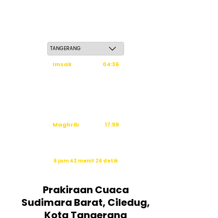
Jum'at, 22 Safar 1448 H / 07 Agustus 2026
Imsak
04:36
Subuh
04:46
Dzuhur
12:03
Ashar
15:24
Maghrib
17:59
Isya
19:10
Waktu sholat berikutnya dalam:
6 jam 42 menit 25 detik
Sumber: Kemenag
Prakiraan Cuaca
Sudimara Barat, Ciledug,
Kota Tangerang