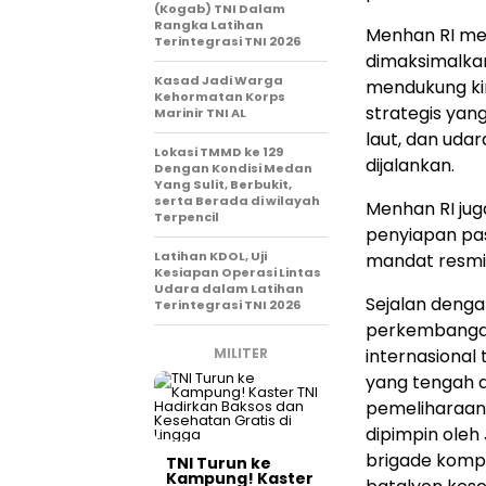
(Kogab) TNI Dalam
Rangka Latihan
Menhan RI me
Terintegrasi TNI 2026
dimaksimalka
Kasad Jadi Warga
mendukung kin
Kehormatan Korps
strategis yan
Marinir TNI AL
laut, dan uda
Lokasi TMMD ke 129
dijalankan.
Dengan Kondisi Medan
Yang Sulit, Berbukit,
serta Berada di wilayah
Menhan RI ju
Terpencil
penyiapan pa
Latihan KDOL, Uji
mandat resmi
Kesiapan Operasi Lintas
Udara dalam Latihan
Sejalan denga
Terintegrasi TNI 2026
perkembangan
MILITER
internasional
yang tengah 
pemeliharaan 
dipimpin oleh
brigade kompos
TNI Turun ke
Kampung! Kaster