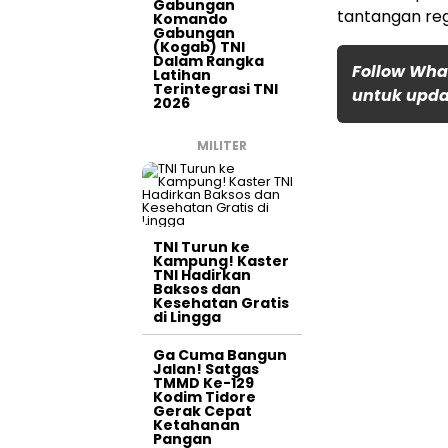
Gabungan
tantangan reg
Komando
Gabungan
(Kogab) TNI
Dalam Rangka
Follow Wha
Latihan
Terintegrasi TNI
untuk updat
2026
MILITER
TNI Turun ke
Kampung! Kaster
TNI Hadirkan
Baksos dan
Kesehatan Gratis
di Lingga
Ga Cuma Bangun
Jalan! Satgas
TMMD Ke-129
Kodim Tidore
Gerak Cepat
Ketahanan
Pangan