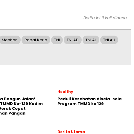
Berita ini 11 kali dibaca
Menhan
Rapat Kerja
TNI
TNI AD
TNI AL
TNI AU
Healthy
a Bangun Jalan!
Peduli Kesehatan disela-sela
 TMMD Ke-129 Kodim
Program TMMD ke 129
Gerak Cepat
nan Pangan
Berita Utama