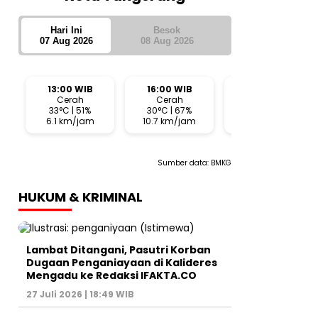
Hari Ini
Besok
07 Aug 2026
08 Aug 2026
13:00 WIB
16:00 WIB
19:00 WIB
Cerah
Cerah
Cerah
33°C | 51%
30°C | 67%
26°C | 72%
6.1 km/jam
10.7 km/jam
8.2 km/jam
Sumber data:
BMKG
HUKUM & KRIMINAL
Lambat Ditangani, Pasutri Korban
Dugaan Penganiayaan di Kalideres
Mengadu ke Redaksi IFAKTA.CO
27 Juli 2026 | 18:49 WIB