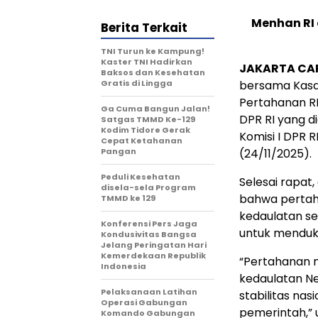
Menhan RI
Berita Terkait
TNI Turun ke Kampung!
Kaster TNI Hadirkan
JAKARTA CA
Baksos dan Kesehatan
Gratis di Lingga
bersama Kasa
Pertahanan RI
Ga Cuma Bangun Jalan!
DPR RI yang d
Satgas TMMD Ke-129
Kodim Tidore Gerak
Komisi I DPR R
Cepat Ketahanan
Pangan
(24/11/2025).
Peduli Kesehatan
Selesai rapat
disela-sela Program
bahwa pertah
TMMD ke 129
kedaulatan se
Konferensi Pers Jaga
untuk mendu
Kondusivitas Bangsa
Jelang Peringatan Hari
Kemerdekaan Republik
“Pertahanan 
Indonesia
kedaulatan Ne
Pelaksanaan Latihan
stabilitas n
Operasi Gabungan
pemerintah,”
Komando Gabungan