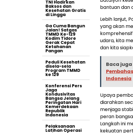
batalyon kese
TNI Hadirkan
Baksos dan
bantuan dan a
Kesehatan Gratis
di Lingga
Lebih lanjut,
Ga Cuma Bangun
yang akan mem
Jalan! Satgas
komprehensif 
TMMD Ke-129
Kodim Tidore
udara, kita m
Gerak Cepat
Ketahanan
dan kita siapk
Pangan
Peduli Kesehatan
Baca juga 
disela-sela
Program TMMD
Pembahasa
ke 129
Indonesia
Konferensi Pers
Jaga
Kondusivitas
Upaya pemban
Bangsa Jelang
diarahkan sec
Peringatan Hari
Kemerdekaan
menjaga stabi
Republik
Indonesia
peran bangsa 
Langkah ini 
Pelaksanaan
Latihan Operasi
kekuatan per