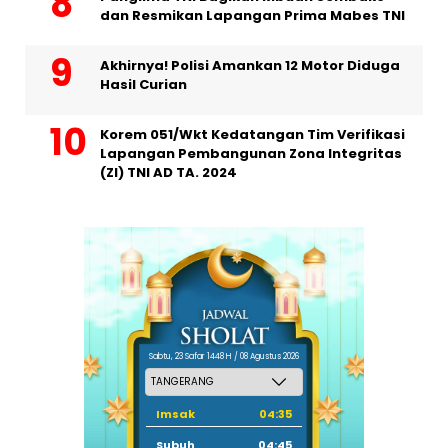
dan Resmikan Lapangan Prima Mabes TNI
Akhirnya! Polisi Amankan 12 Motor Diduga
Hasil Curian
Korem 051/Wkt Kedatangan Tim Verifikasi
Lapangan Pembangunan Zona Integritas
(ZI) TNI AD TA. 2024
Sabtu, 23 Safar 1448 H / 08 Agustus 2026
Imsak
04:35
Subuh
04:45