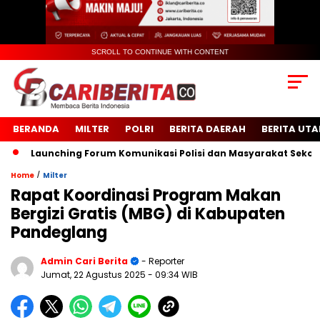
SCROLL TO CONTINUE WITH CONTENT
BERANDA
MILTER
POLRI
BERITA DAERAH
BERITA UT
Launching Forum Komunikasi Polisi dan Masyarakat Sekolah (F
/
Home
Milter
Rapat Koordinasi Program Makan
Bergizi Gratis (MBG) di Kabupaten
Pandeglang
Admin Cari Berita
- Reporter
Jumat, 22 Agustus 2025
- 09:34 WIB