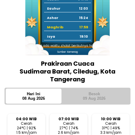
Dzuhur
12:03
Ashar
15:24
Maghrib
17:59
Isya
19:10
Tidak ada waktu sholat berikutnya hari ini.
Sumber: Kemenag
Prakiraan Cuaca
Sudimara Barat, Ciledug, Kota
Tangerang
Hari Ini
Besok
08 Aug 2026
09 Aug 2026
04:00 WIB
07:00 WIB
10:00 WIB
Cerah
Cerah
Cerah
24°C | 92%
27°C | 74%
31°C | 49%
1.5 km/jam
2.6 km/jam
3.3 km/jam