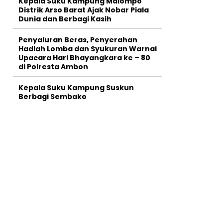
Kepala Suku Kampung Malompo
Distrik Arso Barat Ajak Nobar Piala
Dunia dan Berbagi Kasih
Penyaluran Beras, Penyerahan
Hadiah Lomba dan Syukuran Warnai
Upacara Hari Bhayangkara ke – 80
di Polresta Ambon
Kepala Suku Kampung Suskun
Berbagi Sembako