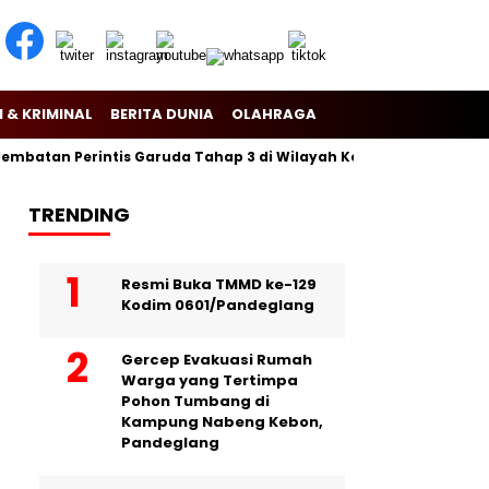
 & KRIMINAL
BERITA DUNIA
OLAHRAGA
batan Perintis Garuda Tahap 3 di Wilayah Korem 081/Dsj
Pusl
TRENDING
Resmi Buka TMMD ke-129
Kodim 0601/Pandeglang
Gercep Evakuasi Rumah
Warga yang Tertimpa
Pohon Tumbang di
Kampung Nabeng Kebon,
Pandeglang