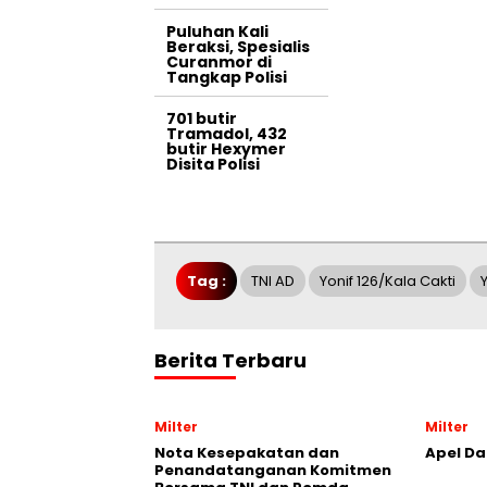
Puluhan Kali
Beraksi, Spesialis
Curanmor di
Tangkap Polisi
701 butir
Tramadol, 432
butir Hexymer
Disita Polisi
Tag :
TNI AD
Yonif 126/Kala Cakti
Berita Terbaru
Milter
Milter
Nota Kesepakatan dan
Apel Da
Penandatanganan Komitmen