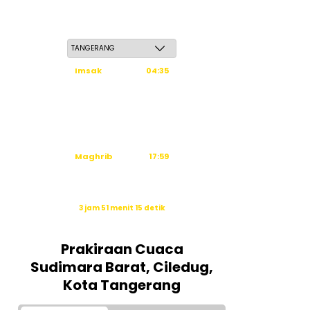
Sabtu, 23 Safar 1448 H / 08 Agustus 2026
Imsak
04:35
Subuh
04:45
Dzuhur
12:03
Ashar
15:24
Maghrib
17:59
Isya
19:10
Waktu sholat berikutnya dalam:
3 jam 51 menit 15 detik
Sumber: Kemenag
Prakiraan Cuaca
Sudimara Barat, Ciledug,
Kota Tangerang