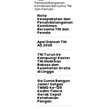
Nota
Kesepakatan dan
Penandatanganan
Komitmen
Bersama TNI dan
Pemda
Apel Dansat TNI
AD 2026
TNI Turun ke
Kampung! Kaster
TNI Hadirkan
Baksos dan
Kesehatan Gratis
di Lingga
Ga Cuma Bangun
Jalan! Satgas
TMMD Ke-129
Kodim Tidore
Gerak Cepat
Ketahanan
Pangan