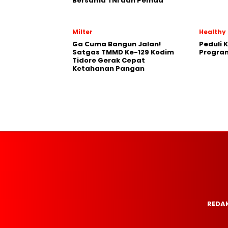
Bersama TNI dan Pemda
Milter
Healthy
Ga Cuma Bangun Jalan!
Peduli 
Satgas TMMD Ke-129 Kodim
Progra
Tidore Gerak Cepat
Ketahanan Pangan
REDAK