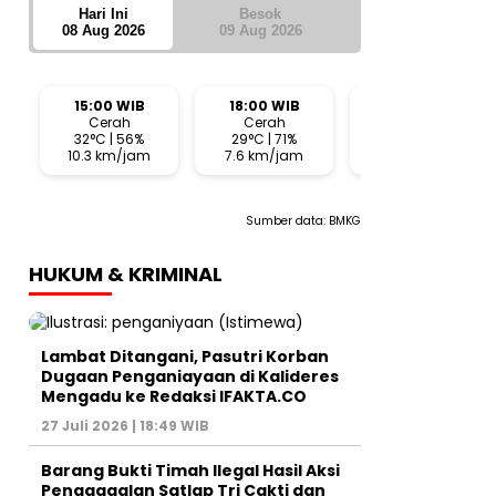
Hari Ini
Besok
08 Aug 2026
09 Aug 2026
15:00 WIB
18:00 WIB
21:00 WIB
Cerah
Cerah
Cerah
32°C | 56%
29°C | 71%
28°C | 68%
10.3 km/jam
7.6 km/jam
3.6 km/jam
Sumber data:
BMKG
HUKUM & KRIMINAL
Lambat Ditangani, Pasutri Korban
Dugaan Penganiayaan di Kalideres
Mengadu ke Redaksi IFAKTA.CO
27 Juli 2026 | 18:49 WIB
Barang Bukti Timah Ilegal Hasil Aksi
Penggagalan Satlap Tri Cakti dan