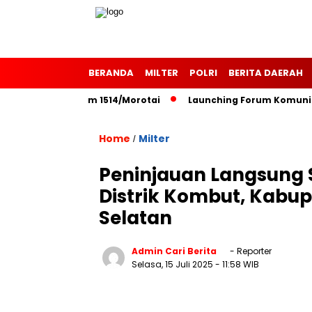
BERANDA
MILTER
POLRI
BERITA DAERAH
 ke-127 Kodim 1514/Morotai
Launching Forum Komunikasi P
Home
Milter
/
Peninjauan Langsung S
Distrik Kombut, Kabup
Selatan
Admin Cari Berita
- Reporter
Selasa, 15 Juli 2025
- 11:58 WIB