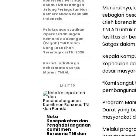
Konferensi Pers Jaga
Kondusivitas Bangsa
Menurutnya, k
Jelang Peringatan Hari
Kemerdekaan Republik
sebagian bes
Indonesia
Oleh karena i
TNI AD untuk 
Pelaksanaan Latihan
Operasi Gabungan
fasilitas air
Komando Gabungan
(Kogab) TNI Dalam
Satgas dalam k
Rangka Latihan
Terintegrasi TNI 2026
Kepala Kampu
kepedulian d
Kasad Jadi Warga
Kehormatan Korps
dasar masyar
Marinir TNI AL
“Kami sangat 
MILITER
pembangunan fa
Program Manu
Darat yang be
Nota
masyarakat di 
Kesepakatan dan
Penandatanganan
Melalui progr
Komitmen
Bersama TNI dan