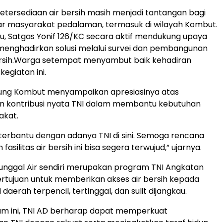
etersediaan air bersih masih menjadi tantangan bagi
ar masyarakat pedalaman, termasuk di wilayah Kombut.
tu, Satgas Yonif 126/KC secara aktif mendukung upaya
menghadirkan solusi melalui survei dan pembangunan
 bersih.Warga setempat menyambut baik kehadiran
egiatan ini.
ng Kombut menyampaikan apresiasinya atas
an kontribusi nyata TNI dalam membantu kebutuhan
akat.
terbantu dengan adanya TNI di sini. Semoga rencana
silitas air bersih ini bisa segera terwujud,” ujarnya.
nggal Air sendiri merupakan program TNI Angkatan
rtujuan untuk memberikan akses air bersih kepada
daerah terpencil, tertinggal, dan sulit dijangkau.
am ini, TNI AD berharap dapat memperkuat