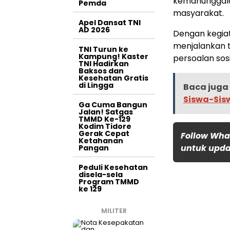
kemanunggala
Pemda
masyarakat.
Apel Dansat TNI
AD 2026
Dengan kegiata
menjalankan t
TNI Turun ke
Kampung! Kaster
persoalan sos
TNI Hadirkan
Baksos dan
Kesehatan Gratis
di Lingga
Baca juga 
Siswa-Sis
Ga Cuma Bangun
Jalan! Satgas
TMMD Ke-129
Kodim Tidore
Gerak Cepat
Follow Wha
Ketahanan
untuk updat
Pangan
Peduli Kesehatan
disela-sela
Program TMMD
ke 129
MILITER