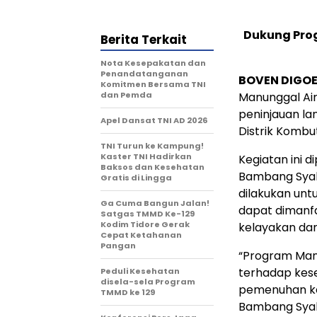
Dukung Prog
Berita Terkait
Nota Kesepakatan dan
Penandatanganan
BOVEN DIGOE
Komitmen Bersama TNI
dan Pemda
Manunggal Air
peninjauan la
Apel Dansat TNI AD 2026
Distrik Kombu
TNI Turun ke Kampung!
Kaster TNI Hadirkan
Kegiatan ini 
Baksos dan Kesehatan
Bambang Syah
Gratis di Lingga
dilakukan unt
Ga Cuma Bangun Jalan!
dapat dimanfa
Satgas TMMD Ke-129
Kodim Tidore Gerak
kelayakan dan
Cepat Ketahanan
Pangan
“Program Manu
terhadap kes
Peduli Kesehatan
disela-sela Program
pemenuhan keb
TMMD ke 129
Bambang Syahp