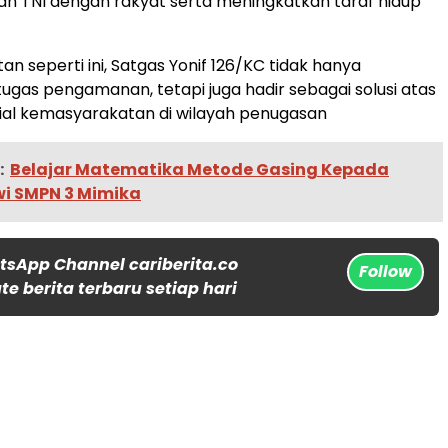
n TNI dengan rakyat serta meningkatkan taraf hidup
n seperti ini, Satgas Yonif 126/KC tidak hanya
ugas pengamanan, tetapi juga hadir sebagai solusi atas
ial kemasyarakatan di wilayah penugasan
:
Belajar Matematika Metode Gasing Kepada
wi SMPN 3 Mimika
tsApp Channel cariberita.co
Follow
e berita terbaru setiap hari