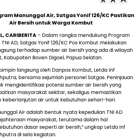
A
A
ram Manunggal Air, Satgas Yonif 126/KC Pastikan
Air Bersih untuk Warga Kombut
L, CARIBERITA
– Dalam rangka mendukung Program
 TNI AD, Satgas Yonif 126/KC Pos Kombut melakukan
ngsung terhadap sumber air bersih yang ada di wilayah
t, Kabupaten Boven Digoel, Papua Selatan.
dipimpin langsung oleh Danpos Kombut, Letda Inf
putra, bersama sejumlah personel Satgas. Peninjauan
uk mengidentifikasi potensi sumber air bersih yang
atkan masyarakat sekitar, sekaligus memastikan
 keberlanjutan air untuk kebutuhan sehari-hari.
nggal Air adalah bentuk nyata kepedulian TNI AD
ejahteraan masyarakat, terutama dalam hal
utuhan dasar seperti air bersih,” ungkap Letda Inf
utra di sela kegiatan.