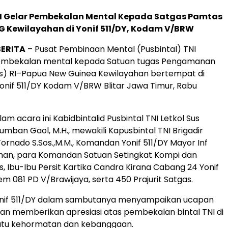
NI Gelar Pembekalan Mental Kepada Satgas Pamtas
G Kewilayahan di Yonif 511/DY, Kodam V/BRW
BERITA
– Pusat Pembinaan Mental (Pusbintal) TNI
mbekalan mental kepada Satuan tugas Pengamanan
s) RI–Papua New Guinea Kewilayahan bertempat di
Yonif 511/DY Kodam V/BRW Blitar Jawa Timur, Rabu
lam acara ini Kabidbintalid Pusbintal TNI Letkol Sus
umban Gaol, M.H., mewakili Kapusbintal TNI Brigadir
Tornado S.Sos.,M.M., Komandan Yonif 511/DY Mayor Inf
an, para Komandan Satuan Setingkat Kompi dan
 Ibu-Ibu Persit Kartika Candra Kirana Cabang 24 Yonif
m 081 PD V/Brawijaya, serta 450 Prajurit Satgas.
if 511/DY dalam sambutanya menyampaikan ucapan
dan memberikan apresiasi atas pembekalan bintal TNI di
 suatu kehormatan dan kebanggaan.