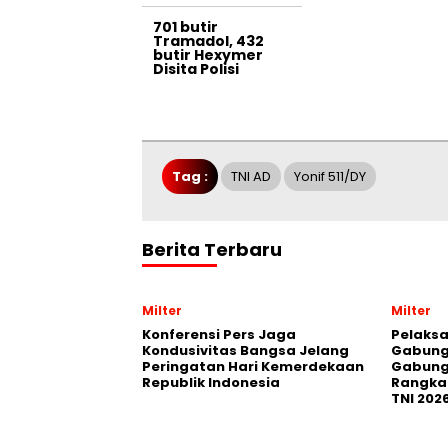
701 butir
Tramadol, 432
butir Hexymer
Disita Polisi
Tag :
TNI AD
Yonif 511/DY
Berita Terbaru
Milter
Milter
Konferensi Pers Jaga
Pelaksa
Kondusivitas Bangsa Jelang
Gabung
Peringatan Hari Kemerdekaan
Gabung
Republik Indonesia
Rangka 
TNI 202