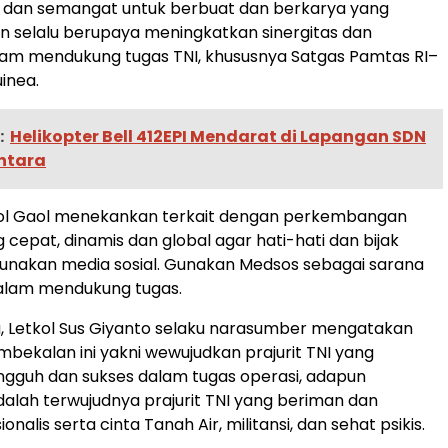
ad dan semangat untuk berbuat dan berkarya yang
n selalu berupaya meningkatkan sinergitas dan
lam mendukung tugas TNI, khususnya Satgas Pamtas RI–
inea.
:
Helikopter Bell 412EPI Mendarat di Lapangan SDN
Antara
tkol Gaol menekankan terkait dengan perkembangan
 cepat, dinamis dan global agar hati-hati dan bijak
nakan media sosial. Gunakan Medsos sebagai sarana
dalam mendukung tugas.
, Letkol Sus Giyanto selaku narasumber mengatakan
embekalan ini yakni wewujudkan prajurit TNI yang
gguh dan sukses dalam tugas operasi, adapun
alah terwujudnya prajurit TNI yang beriman dan
onalis serta cinta Tanah Air, militansi, dan sehat psikis.