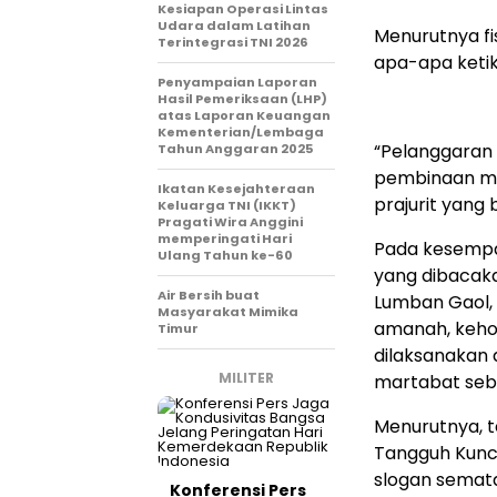
Kesiapan Operasi Lintas
Udara dalam Latihan
Menurutnya fi
Terintegrasi TNI 2026
apa-apa ketik
Penyampaian Laporan
Hasil Pemeriksaan (LHP)
atas Laporan Keuangan
Kementerian/Lembaga
“Pelanggaran 
Tahun Anggaran 2025
pembinaan me
Ikatan Kesejahteraan
prajurit yang 
Keluarga TNI (IKKT)
Pragati Wira Anggini
memperingati Hari
Pada kesempa
Ulang Tahun ke-60
yang dibacakan
Air Bersih buat
Lumban Gaol,
Masyarakat Mimika
amanah, keho
Timur
dilaksanakan
MILITER
martabat sebag
Menurutnya, t
Tangguh Kunci
slogan semata
Konferensi Pers