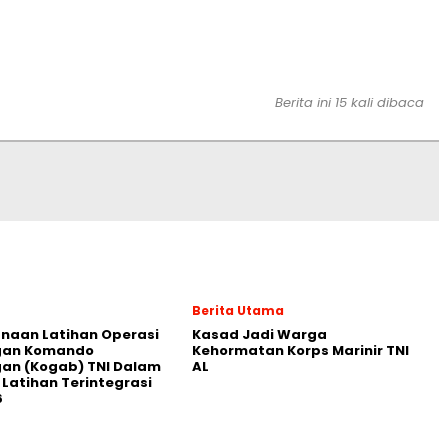
Berita ini 15 kali dibaca
Berita Utama
naan Latihan Operasi
Kasad Jadi Warga
an Komando
Kehormatan Korps Marinir TNI
an (Kogab) TNI Dalam
AL
Latihan Terintegrasi
6