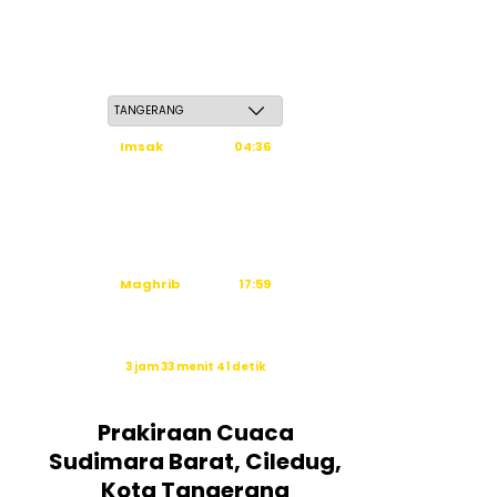
Kamis, 21 Safar 1448 H / 06 Agustus 2026
Imsak
04:36
Subuh
04:46
Dzuhur
12:03
Ashar
15:24
Maghrib
17:59
Isya
19:10
Waktu sholat berikutnya dalam:
3 jam 33 menit 40 detik
Sumber: Kemenag
Prakiraan Cuaca
Sudimara Barat, Ciledug,
Kota Tangerang