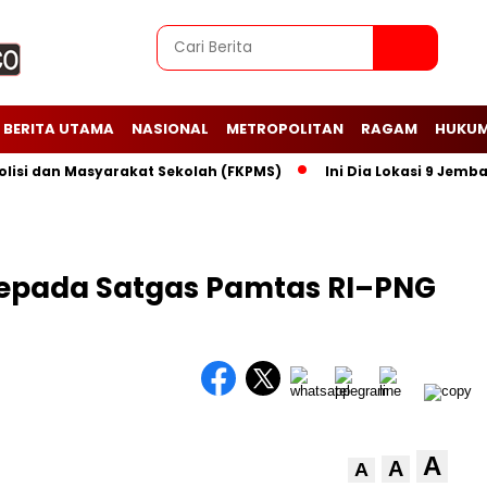
BERITA UTAMA
NASIONAL
METROPOLITAN
RAGAM
HUKUM
dan Masyarakat Sekolah (FKPMS)
Ini Dia Lokasi 9 Jembatan 
epada Satgas Pamtas RI–PNG
A
A
A