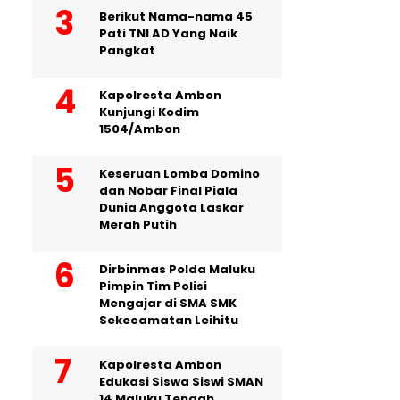
Berikut Nama-nama 45
Pati TNI AD Yang Naik
Pangkat
Kapolresta Ambon
Kunjungi Kodim
1504/Ambon
Keseruan Lomba Domino
dan Nobar Final Piala
Dunia Anggota Laskar
Merah Putih
Dirbinmas Polda Maluku
Pimpin Tim Polisi
Mengajar di SMA SMK
Sekecamatan Leihitu
Kapolresta Ambon
Edukasi Siswa Siswi SMAN
14 Maluku Tengah