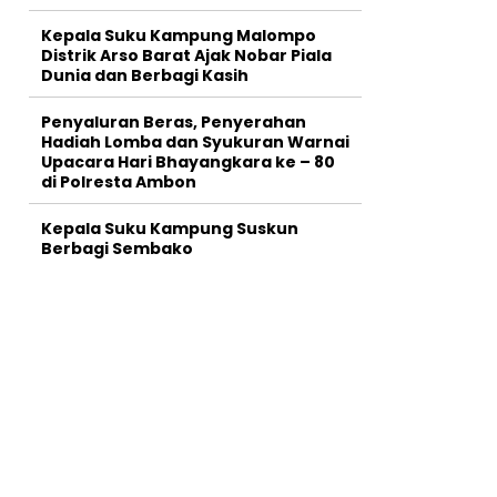
Kepala Suku Kampung Malompo
Distrik Arso Barat Ajak Nobar Piala
Dunia dan Berbagi Kasih
Penyaluran Beras, Penyerahan
Hadiah Lomba dan Syukuran Warnai
Upacara Hari Bhayangkara ke – 80
di Polresta Ambon
Kepala Suku Kampung Suskun
Berbagi Sembako