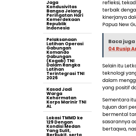
refleksi, tek
Jaga
Kondusivitas
terbaik denga
Bangsa Jelang
Peringatan Hari
kinerjanya da
Kemerdekaan
Republik
Papua New Gu
Indonesia
Pelaksanaan
Baca juga 
Latihan Operasi
Gabungan
04 Rusip 
Komando
Gabungan
(Kogab) TNI
Dalam Rangka
Selain itu Le
Latihan
teknologi yang
Terintegrasi TNI
2026
dalam menggu
yang positif 
Kasad Jadi
Warga
Kehormatan
Sementara itu
Korps Marinir TNI
AL
tujuan dari p
bermental tan
Lokasi TMMD ke
sasarannya ad
129 Dengan
Kondisi Medan
bertaqwa, nasi
Yang Sulit,
Berbukit, serta