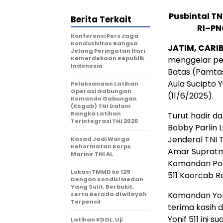
Pusbintal T
Berita Terkait
RI–PN
Konferensi Pers Jaga
Kondusivitas Bangsa
JATIM, CARI
Jelang Peringatan Hari
Kemerdekaan Republik
menggelar pe
Indonesia
Batas (Pamta
Aula Sucipto 
Pelaksanaan Latihan
Operasi Gabungan
(11/6/2025).
Komando Gabungan
(Kogab) TNI Dalam
Rangka Latihan
Turut hadir da
Terintegrasi TNI 2026
Bobby Parlin L
Jenderal TNI 
Kasad Jadi Warga
Kehormatan Korps
Amar Supratm
Marinir TNI AL
Komandan Pos,
Lokasi TMMD ke 129
511 Koorcab Re
Dengan Kondisi Medan
Yang Sulit, Berbukit,
Komandan Yon
serta Berada di wilayah
Terpencil
terima kasih 
Yonif 511 ini
Latihan KDOL, Uji