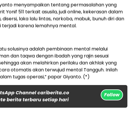
 Giyanto menyampaikan tentang permasalahan yang
it Yonif 511 terkait asusila, judi online, kekerasan dalam
disersi, laka lalu lintas, narkoba, mabuk, bunuh diri dan
ni terjadi karena lemahnya mental.
atu solusinya adalah pembinaan mental melalui
man dan taqwa dengan ibadah yang rajin sesuai
sehingga akan melahirkan perilaku dan akhlak yang
cara otomatis akan terwujud mental Tangguh. Inilah
alam tugas operasi,” papar Giyanto. (*)
tsApp Channel cariberita.co
Follow
e berita terbaru setiap hari