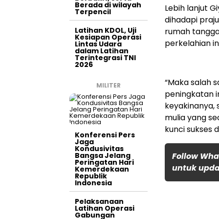
Berada di wilayah
Lebih lanjut
Terpencil
dihadapi prajur
Latihan KDOL, Uji
rumah tangga, 
Kesiapan Operasi
perkelahian i
Lintas Udara
dalam Latihan
Terintegrasi TNI
2026
“Maka salah s
MILITER
peningkatan i
keyakinanya, 
mulia yang se
kunci sukses d
Konferensi Pers
Jaga
Kondusivitas
Bangsa Jelang
Follow Wha
Peringatan Hari
untuk updat
Kemerdekaan
Republik
Indonesia
Pelaksanaan
Latihan Operasi
Gabungan