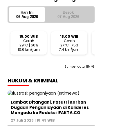
Hari Ini
Besok
06 Aug 2026
07 Aug 2026
15:00 WIB
18:00 WIB
21:00 WIB
Cerah
Cerah
Cerah
29°C | 60%
27°C | 75%
26°C | 76%
10.6 km/jam
7.4 km/jam
1.4 km/jam
Sumber data:
BMKG
HUKUM & KRIMINAL
Lambat Ditangani, Pasutri Korban
Dugaan Penganiayaan di Kalideres
Mengadu ke Redaksi IFAKTA.CO
27 Juli 2026 | 18:49 WIB