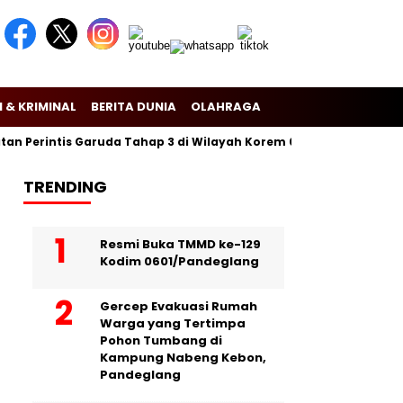
 & KRIMINAL
BERITA DUNIA
OLAHRAGA
Perintis Garuda Tahap 3 di Wilayah Korem 081/Dsj
Puslitbang 
TRENDING
Resmi Buka TMMD ke-129
Kodim 0601/Pandeglang
Gercep Evakuasi Rumah
Warga yang Tertimpa
Pohon Tumbang di
Kampung Nabeng Kebon,
Pandeglang