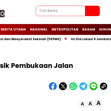
BERITA UTAMA
NASIONAL
METROPOLITAN
RAGAM
HUKUM
n Masyarakat Sekolah (FKPMS)
Ini Dia Lokasi 9 Jembatan Per
isik Pembukaan Jalan
A
A
A