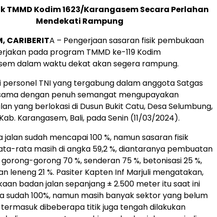
sik TMMD Kodim 1623/Karangasem Secara Perlahan
Mendekati Rampung
, CARIBERIT
A – Pengerjaan sasaran fisik pembukaan
kerjakan pada program TMMD ke-119 Kodim
sem dalam waktu dekat akan segera rampung.
ni personel TNI yang tergabung dalam anggota Satgas
asama dengan penuh semangat mengupayakan
lan yang berlokasi di Dusun Bukit Catu, Desa Selumbung,
Kab. Karangasem, Bali, pada Senin (11/03/2024).
 jalan sudah mencapai 100 %, namun sasaran fisik
ata-rata masih di angka 59,2 %, diantaranya pembuatan
, gorong-gorong 70 %, senderan 75 %, betonisasi 25 %,
 leneng 21 %. Pasiter Kapten Inf Marjuli mengatakan,
an badan jalan sepanjang ± 2.500 meter itu saat ini
a sudah 100%, namun masih banyak sektor yang belum
, termasuk dibeberapa titik juga tengah dilakukan