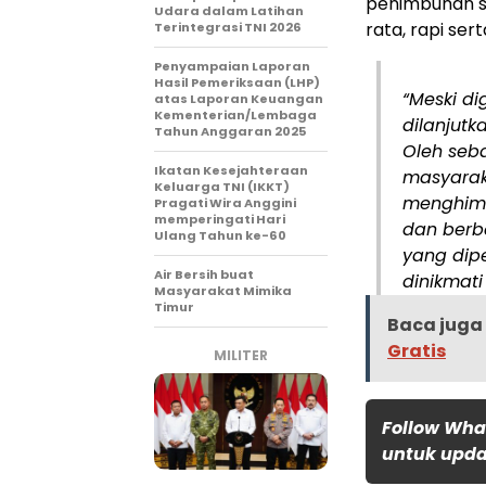
penimbunan s
Udara dalam Latihan
rata, rapi sert
Terintegrasi TNI 2026
Penyampaian Laporan
Hasil Pemeriksaan (LHP)
“Meski di
atas Laporan Keuangan
Kementerian/Lembaga
dilanjutk
Tahun Anggaran 2025
Oleh seb
Ikatan Kesejahteraan
masyaraka
Keluarga TNI (IKKT)
menghimb
Pragati Wira Anggini
memperingati Hari
dan berb
Ulang Tahun ke-60
yang dip
Air Bersih buat
dinikmati
Masyarakat Mimika
Timur
Baca juga 
Gratis
MILITER
Follow Wha
untuk updat