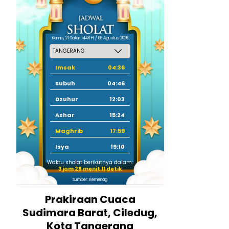
Kamis, 21 Safar 1448 H / 06 Agustus 2026
Imsak
04:36
Subuh
04:46
Dzuhur
12:03
Ashar
15:24
Maghrib
17:59
Isya
19:10
Waktu sholat berikutnya dalam:
3 jam 29 menit 10 detik
Sumber: Kemenag
Prakiraan Cuaca
Sudimara Barat, Ciledug,
Kota Tangerang