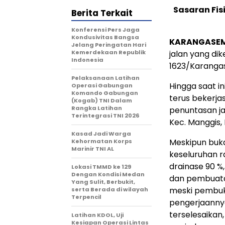
Sasaran Fi
Berita Terkait
Konferensi Pers Jaga
Kondusivitas Bangsa
KARANGASEM
Jelang Peringatan Hari
Kemerdekaan Republik
jalan yang di
Indonesia
1623/Karanga
Pelaksanaan Latihan
Hingga saat i
Operasi Gabungan
Komando Gabungan
terus bekerj
(Kogab) TNI Dalam
Rangka Latihan
penuntasan ja
Terintegrasi TNI 2026
Kec. Manggis, 
Kasad Jadi Warga
Meskipun buka
Kehormatan Korps
Marinir TNI AL
keseluruhan r
drainase 90 %
Lokasi TMMD ke 129
Dengan Kondisi Medan
dan pembuatan
Yang Sulit, Berbukit,
meski pembuka
serta Berada di wilayah
Terpencil
pengerjaanny
terselesaikan
Latihan KDOL, Uji
Kesiapan Operasi Lintas