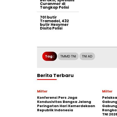
Curanmor di
Tangkap Polisi
701 butir
Tramadol, 432
butir Hexymer
Disita Polisi
Tag :
TMMD TNI
TNI AD
Berita Terbaru
Milter
Milter
Konferensi Pers Jaga
Pelaksa
Kondusivitas Bangsa Jelang
Gabung
Peringatan Hari Kemerdekaan
Gabung
Republik Indonesia
Rangka 
TNI 202