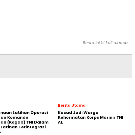
Berita ini 14 kali dibaca
Berita Utama
naan Latihan Operasi
Kasad Jadi Warga
an Komando
Kehormatan Korps Marinir TNI
an (Kogab) TNI Dalam
AL
Latihan Terintegrasi
6