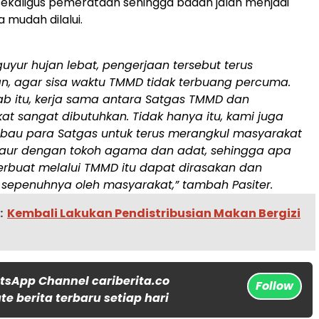
ekaligus pemerataan sehingga badan jalan menjadi
a mudah dilalui.
guyur hujan lebat, pengerjaan tersebut terus
an, agar sisa waktu TMMD tidak terbuang percuma.
ab itu, kerja sama antara Satgas TMMD dan
t sangat dibutuhkan. Tidak hanya itu, kami juga
au para Satgas untuk terus merangkul masyarakat
aur dengan tokoh agama dan adat, sehingga apa
erbuat melalui TMMD itu dapat dirasakan dan
 sepenuhnya oleh masyarakat,” tambah Pasiter.
:
Kembali Lakukan Pendistribusian Makan Bergizi
tsApp Channel cariberita.co
Follow
e berita terbaru setiap hari