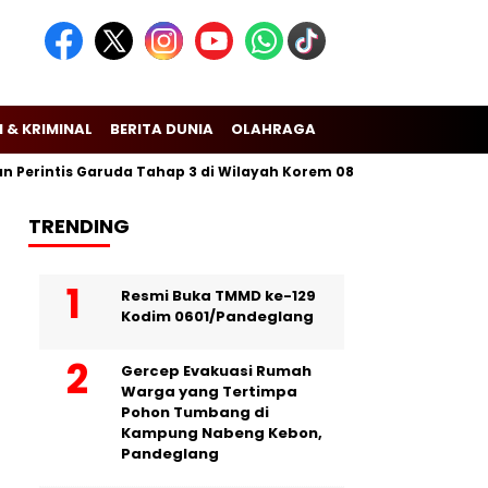
 & KRIMINAL
BERITA DUNIA
OLAHRAGA
intis Garuda Tahap 3 di Wilayah Korem 081/Dsj
Puslitbang Po
TRENDING
Resmi Buka TMMD ke-129
Kodim 0601/Pandeglang
Gercep Evakuasi Rumah
Warga yang Tertimpa
Pohon Tumbang di
Kampung Nabeng Kebon,
Pandeglang