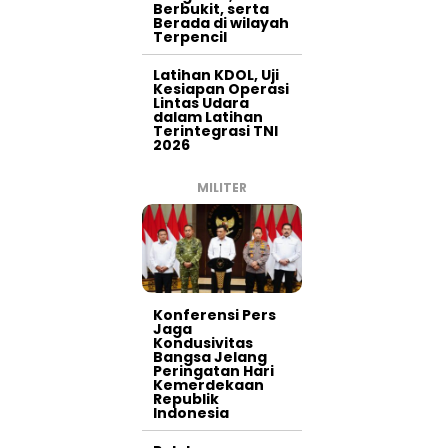
Berbukit, serta
Berada di wilayah
Terpencil
Latihan KDOL, Uji
Kesiapan Operasi
Lintas Udara
dalam Latihan
Terintegrasi TNI
2026
MILITER
Konferensi Pers
Jaga
Kondusivitas
Bangsa Jelang
Peringatan Hari
Kemerdekaan
Republik
Indonesia