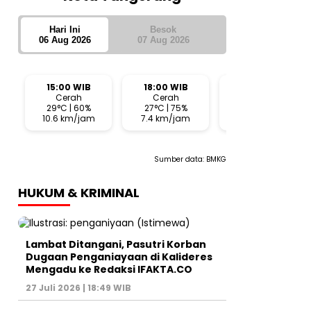
Hari Ini
Besok
06 Aug 2026
07 Aug 2026
15:00 WIB
18:00 WIB
21:00 WIB
Cerah
Cerah
Cerah
29°C | 60%
27°C | 75%
26°C | 76%
10.6 km/jam
7.4 km/jam
1.4 km/jam
Sumber data:
BMKG
HUKUM & KRIMINAL
Lambat Ditangani, Pasutri Korban
Dugaan Penganiayaan di Kalideres
Mengadu ke Redaksi IFAKTA.CO
27 Juli 2026 | 18:49 WIB