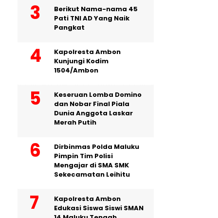
Berikut Nama-nama 45
Pati TNI AD Yang Naik
Pangkat
Kapolresta Ambon
Kunjungi Kodim
1504/Ambon
Keseruan Lomba Domino
dan Nobar Final Piala
Dunia Anggota Laskar
Merah Putih
Dirbinmas Polda Maluku
Pimpin Tim Polisi
Mengajar di SMA SMK
Sekecamatan Leihitu
Kapolresta Ambon
Edukasi Siswa Siswi SMAN
14 Maluku Tengah