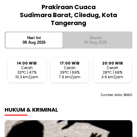
Prakiraan Cuaca
Sudimara Barat, Ciledug, Kota
Tangerang
Hari Ini
Besok
08 Aug 2026
09 Aug 2026
14:00 WIB
17:00 WIB
20:00 WIB
Cerah
Cerah
Cerah
33°C | 47%
29°C | 69%
28°C | 68%
10.3 km/jam
7.6 km/jam
3.6 km/jam
Sumber data:
BMKG
HUKUM & KRIMINAL