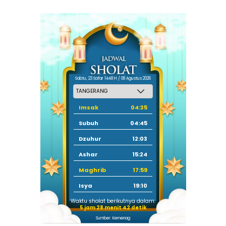
Sabtu, 23 Safar 1448 H / 08 Agustus 2026
Imsak
04:35
Subuh
04:45
Dzuhur
12:03
Ashar
15:24
Maghrib
17:59
Isya
19:10
Waktu sholat berikutnya dalam:
5 jam 28 menit 41 detik
Sumber: Kemenag