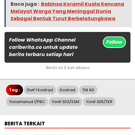
Baca juga :
Babinsa Koramil Kuala Kencana
Melayat Warga Yang Meninggal Dunia
Sebagai Bentuk Turut BerbelaSungkawa
Follow WhatsApp Channel
Follow
cariberita.co untuk update
berita terbaru setiap hari
Berita ini 6 kali dibaca
Tag :
Divif 1 Kostrad
Kostrad
TNI AD
Yonarhanud 1/PBC
Yonif 303/SSM
Yonif 305/TKR
BERITA TERKAIT