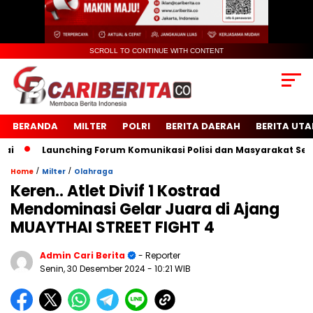
SCROLL TO CONTINUE WITH CONTENT
BERANDA
MILTER
POLRI
BERITA DAERAH
BERITA UT
Launching Forum Komunikasi Polisi dan Masyarakat Sekolah
/
/
Home
Milter
Olahraga
Keren.. Atlet Divif 1 Kostrad
Mendominasi Gelar Juara di Ajang
MUAYTHAI STREET FIGHT 4
Admin Cari Berita
- Reporter
Senin, 30 Desember 2024
- 10:21 WIB