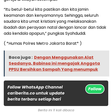
“Itu betul-betul kita pastikan dan kita jamin
keamanan dan kenyamannya. Sehingga, seluruh
saudara kita umat kristiani yang melaksanakan
ibadah dan perayaan natal dengan lancar dan tidak
ada kendala apapun,” pungkas Syahduddi.
( *Humas Polres Metro Jakarta Barat* )
Baca juga :
Dengan Menggunakan Alat
Seadanya, Babinsa ini mengajak Anggota
PPSU Bersihkan Sampah Yang menumpuk
Follow WhatsApp Channel
Follow
cariberita.co untuk update
berita terbaru setiap hari
Berita ini 11 kali dibaca