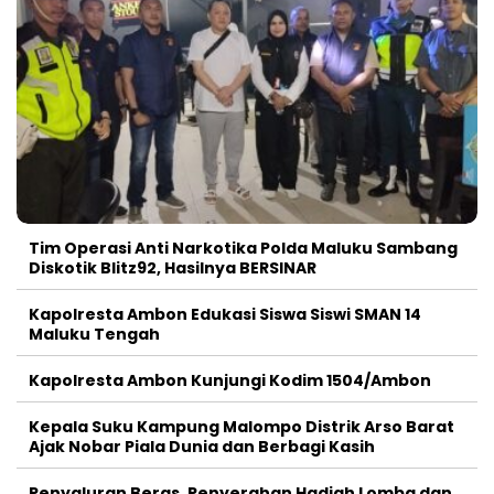
Tim Operasi Anti Narkotika Polda Maluku Sambang
Diskotik Blitz92, Hasilnya BERSINAR
Kapolresta Ambon Edukasi Siswa Siswi SMAN 14
Maluku Tengah
Kapolresta Ambon Kunjungi Kodim 1504/Ambon
Kepala Suku Kampung Malompo Distrik Arso Barat
Ajak Nobar Piala Dunia dan Berbagi Kasih
Penyaluran Beras, Penyerahan Hadiah Lomba dan