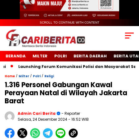
SCROLL TO CONTINUE WITH CONTENT
BERANDA
MILTER
POLRI
BERITA DAERAH
BERITA UT
Launching Forum Komunikasi Polisi dan Masyarakat Sekolah
/
/
/
Home
Milter
Polri
Religi
1.316 Personel Gabungan Kawal
Perayaan Natal di Wilayah Jakarta
Barat
Admin Cari Berita
- Reporter
Selasa, 24 Desember 2024
- 16:52 WIB