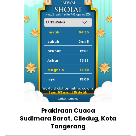
Ahad, 24 Safar 1448 H / 09 Agustus 2026
Imsak
04:35
Subuh
04:45
Dzuhur
12:03
Ashar
15:23
Maghrib
17:59
Isya
19:09
Waktu sholat berikutnya dalam:
1 jam 59 menit 14 detik
Sumber: Kemenag
Prakiraan Cuaca
Sudimara Barat, Ciledug, Kota
Tangerang