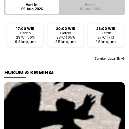
Hari Ini
Besok
09 Aug 2026
10 Aug 2026
17:00 WIB
20:00 WIB
23:00 WIB
Cerah
Cerah
Cerah
29°C | 56%
28°C | 65%
27°C | 71%
6.4 km/jam
2.5 km/jam
1.6 km/jam
Sumber data:
BMKG
HUKUM & KRIMINAL