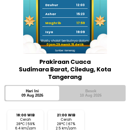
Dzuhur
12:03
Ashar
15:23
Maghrib
17:59
Isya
19:09
Waktu sholat berikutnya dalam:
0 jam 29 menit 14 detik
Sumber: Kemenag
Prakiraan Cuaca
Sudimara Barat, Ciledug, Kota
Tangerang
Hari Ini
Besok
09 Aug 2026
10 Aug 2026
18:00 WIB
21:00 WIB
Cerah
Cerah
28°C | 59%
28°C | 67%
6.4 km/jam
2.5 km/jam