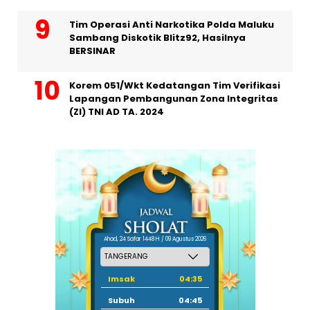
Tim Operasi Anti Narkotika Polda Maluku
Sambang Diskotik Blitz92, Hasilnya
BERSINAR
Korem 051/Wkt Kedatangan Tim Verifikasi
Lapangan Pembangunan Zona Integritas
(ZI) TNI AD TA. 2024
Ahad, 24 Safar 1448 H / 09 Agustus 2026
Imsak
04:35
Subuh
04:45