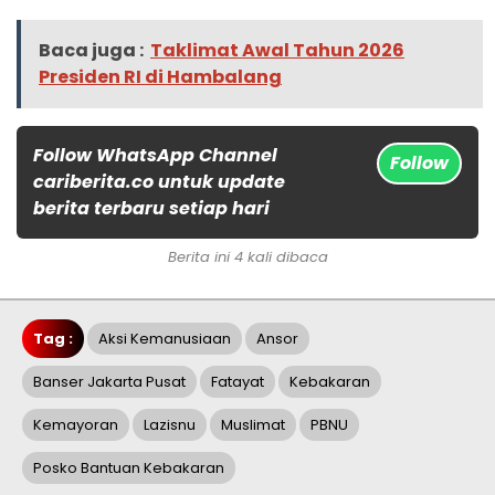
Baca juga :
Taklimat Awal Tahun 2026
Presiden RI di Hambalang
Follow WhatsApp Channel
Follow
cariberita.co untuk update
berita terbaru setiap hari
Berita ini 4 kali dibaca
Tag :
Aksi Kemanusiaan
Ansor
Banser Jakarta Pusat
Fatayat
Kebakaran
Kemayoran
Lazisnu
Muslimat
PBNU
Posko Bantuan Kebakaran