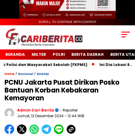
SCROLL TO CONTINUE WITH CONTENT
BERANDA
MILTER
POLRI
BERITA DAERAH
BERITA UT
lisi dan Masyarakat Sekolah (FKPMS)
Ini Dia Lokasi 9 Jemb
/
/
Home
Nasional
RAGAM
PCNU Jakarta Pusat Dirikan Posko
Bantuan Korban Kebakaran
Kemayoran
Admin Cari Berita
- Reporter
Jumat, 13 Desember 2024
- 12:44 WIB