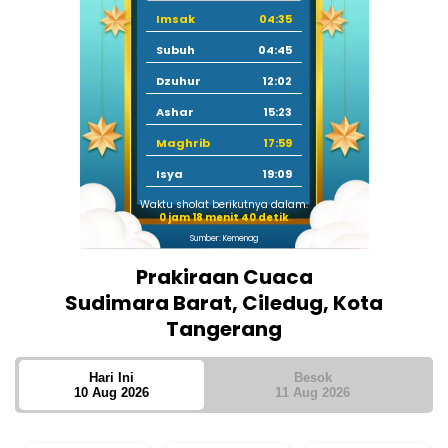
Imsak
04:35
Subuh
04:45
Dzuhur
12:02
Ashar
15:23
Maghrib
17:59
Isya
19:09
Waktu sholat berikutnya dalam:
0 jam 18 menit 39 detik
Sumber: Kemenag
Prakiraan Cuaca
Sudimara Barat, Ciledug, Kota
Tangerang
Hari Ini
Besok
10 Aug 2026
11 Aug 2026