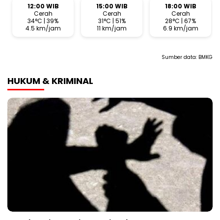
12:00 WIB
15:00 WIB
18:00 WIB
Cerah
Cerah
Cerah
34°C | 39%
31°C | 51%
28°C | 67%
4.5 km/jam
11 km/jam
6.9 km/jam
Sumber data:
BMKG
HUKUM & KRIMINAL