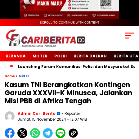
SCROLL TO CONTINUE WITH CONTENT
BERANDA
MILTER
POLRI
BERITA DAERAH
BERITA UT
Launching Forum Komunikasi Polisi dan Masyarakat Sekolah (F
/
Home
Milter
Kasum TNI Berangkatkan Kontingen
Garuda XXXVII-K Minusca, Jalankan
Misi PBB di Afrika Tengah
Admin Cari Berita
- Reporter
Jumat, 15 November 2024
- 12:07 WIB