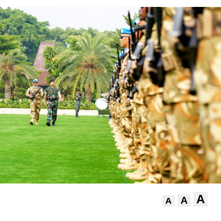
A
A
A