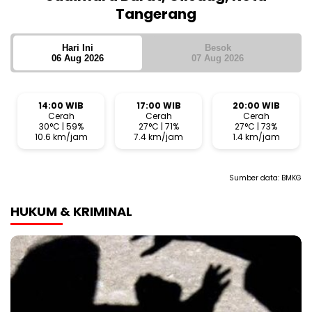
Tangerang
Hari Ini
Besok
06 Aug 2026
07 Aug 2026
14:00 WIB
17:00 WIB
20:00 WIB
Cerah
Cerah
Cerah
30°C | 59%
27°C | 71%
27°C | 73%
10.6 km/jam
7.4 km/jam
1.4 km/jam
Sumber data:
BMKG
HUKUM & KRIMINAL