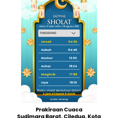
Kamis, 21 Safar 1448 H / 06 Agustus 2026
Imsak
04:36
Subuh
04:46
Dzuhur
12:03
Ashar
15:24
Maghrib
17:59
Isya
19:10
Waktu sholat berikutnya dalam:
4 jam 41 menit 4 detik
Sumber: Kemenag
Prakiraan Cuaca
Sudimara Barat, Ciledug, Kota