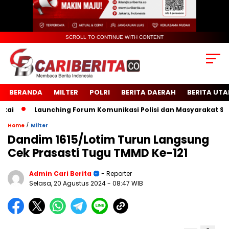
SCROLL TO CONTINUE WITH CONTENT
BERANDA
MILTER
POLRI
BERITA DAERAH
BERITA UT
Launching Forum Komunikasi Polisi dan Masyarakat Sekola
/
Home
Milter
Dandim 1615/Lotim Turun Langsung
Cek Prasasti Tugu TMMD Ke-121
Admin Cari Berita
- Reporter
Selasa, 20 Agustus 2024
- 08:47 WIB