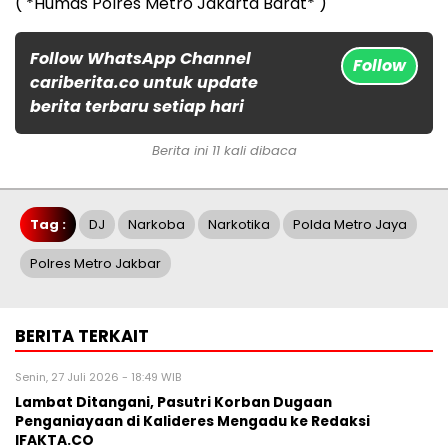
( *Humas Polres Metro Jakarta Barat* )
Follow WhatsApp Channel
Follow
cariberita.co untuk update
berita terbaru setiap hari
Berita ini 11 kali dibaca
Tag :
DJ
Narkoba
Narkotika
Polda Metro Jaya
Polres Metro Jakbar
BERITA TERKAIT
Senin, 27 Juli 2026 - 18:49 WIB
Lambat Ditangani, Pasutri Korban Dugaan
Penganiayaan di Kalideres Mengadu ke Redaksi
IFAKTA.CO