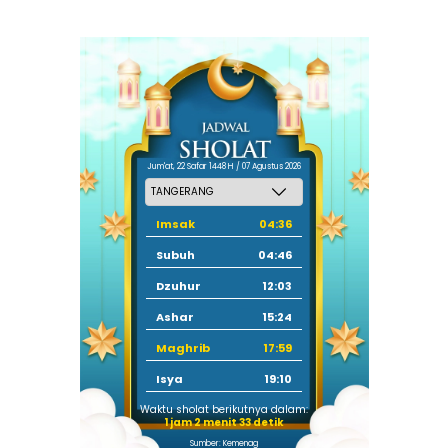
Jum'at, 22 Safar 1448 H / 07 Agustus 2026
Imsak
04:36
Subuh
04:46
Dzuhur
12:03
Ashar
15:24
Maghrib
17:59
Isya
19:10
Waktu sholat berikutnya dalam:
1 jam 2 menit 32 detik
Sumber: Kemenag