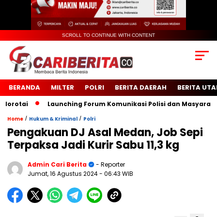
SCROLL TO CONTINUE WITH CONTENT
BERANDA
MILTER
POLRI
BERITA DAERAH
BERITA UT
otai
Launching Forum Komunikasi Polisi dan Masyarakat Se
/
/
Home
Hukum & Kriminal
Polri
Pengakuan DJ Asal Medan, Job Sepi
Terpaksa Jadi Kurir Sabu 11,3 kg
Admin Cari Berita
- Reporter
Jumat, 16 Agustus 2024
- 06:43 WIB