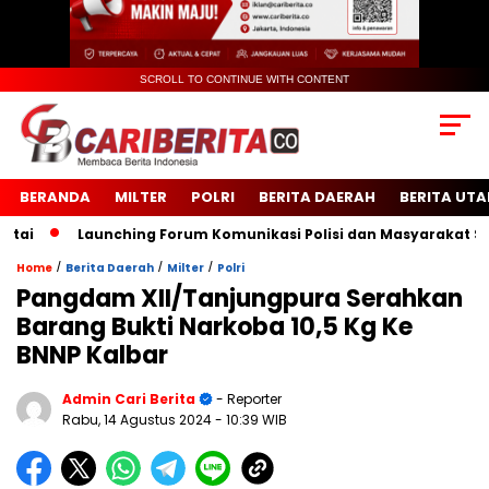
SCROLL TO CONTINUE WITH CONTENT
BERANDA
MILTER
POLRI
BERITA DAERAH
BERITA UT
Launching Forum Komunikasi Polisi dan Masyarakat Sekola
/
/
/
Home
Berita Daerah
Milter
Polri
Pangdam XII/Tanjungpura Serahkan
Barang Bukti Narkoba 10,5 Kg Ke
BNNP Kalbar
Admin Cari Berita
- Reporter
Rabu, 14 Agustus 2024
- 10:39 WIB