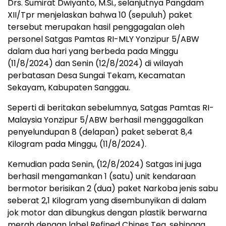
Drs. Sumirat Dwiyanto, M.Si., selanjutnya Pangdam
XII/Tpr menjelaskan bahwa 10 (sepuluh) paket
tersebut merupakan hasil penggagalan oleh
personel Satgas Pamtas RI-MLY Yonzipur 5/ABW
dalam dua hari yang berbeda pada Minggu
(11/8/2024) dan Senin (12/8/2024) di wilayah
perbatasan Desa Sungai Tekam, Kecamatan
Sekayam, Kabupaten Sanggau.
Seperti di beritakan sebelumnya, Satgas Pamtas RI-
Malaysia Yonzipur 5/ABW berhasil menggagalkan
penyelundupan 8 (delapan) paket seberat 8,4
Kilogram pada Minggu, (11/8/2024).
Kemudian pada Senin, (12/8/2024) Satgas ini juga
berhasil mengamankan 1 (satu) unit kendaraan
bermotor berisikan 2 (dua) paket Narkoba jenis sabu
seberat 2,1 Kilogram yang disembunyikan di dalam
jok motor dan dibungkus dengan plastik berwarna
merah dengan label Refined Chines Tea, sehingga