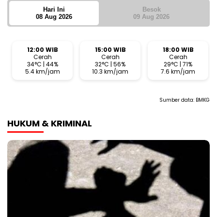
Hari Ini
Besok
08 Aug 2026
09 Aug 2026
12:00 WIB
15:00 WIB
18:00 WIB
Cerah
Cerah
Cerah
34°C | 44%
32°C | 56%
29°C | 71%
5.4 km/jam
10.3 km/jam
7.6 km/jam
Sumber data:
BMKG
HUKUM & KRIMINAL