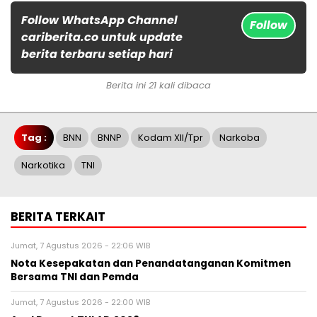
Follow WhatsApp Channel
Follow
cariberita.co untuk update
berita terbaru setiap hari
Berita ini 21 kali dibaca
Tag :
BNN
BNNP
Kodam XII/Tpr
Narkoba
Narkotika
TNI
BERITA TERKAIT
Jumat, 7 Agustus 2026 - 22:06 WIB
Nota Kesepakatan dan Penandatanganan Komitmen
Bersama TNI dan Pemda
Jumat, 7 Agustus 2026 - 22:00 WIB