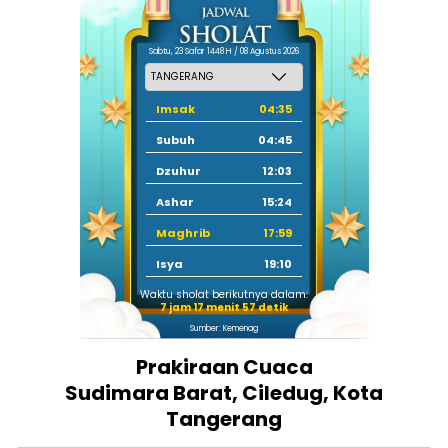
Sabtu, 23 Safar 1448 H / 08 Agustus 2026
Imsak
04:35
Subuh
04:45
Dzuhur
12:03
Ashar
15:24
Maghrib
17:59
Isya
19:10
Waktu sholat berikutnya dalam:
7 jam 17 menit 56 detik
Sumber: Kemenag
Prakiraan Cuaca
Sudimara Barat, Ciledug, Kota
Tangerang