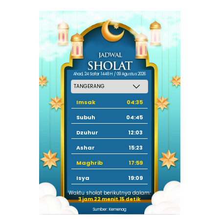
Ahad, 24 Safar 1448 H / 09 Agustus 2026
Imsak
04:35
Subuh
04:45
Dzuhur
12:03
Ashar
15:23
Maghrib
17:59
Isya
19:09
Waktu sholat berikutnya dalam:
3 jam 22 menit 14 detik
Sumber: Kemenag