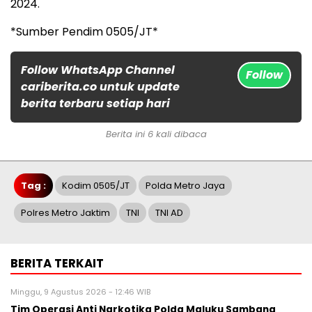
2024.
*Sumber Pendim 0505/JT*
Follow WhatsApp Channel
Follow
cariberita.co untuk update
berita terbaru setiap hari
Berita ini 6 kali dibaca
Tag :
Kodim 0505/JT
Polda Metro Jaya
Polres Metro Jaktim
TNI
TNI AD
BERITA TERKAIT
Minggu, 9 Agustus 2026 - 12:46 WIB
Tim Operasi Anti Narkotika Polda Maluku Sambang