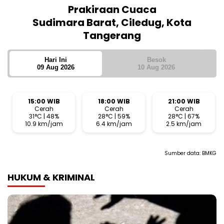
Prakiraan Cuaca
Sudimara Barat, Ciledug, Kota
Tangerang
Hari Ini
Besok
09 Aug 2026
10 Aug 2026
15:00 WIB
18:00 WIB
21:00 WIB
Cerah
Cerah
Cerah
31°C | 48%
28°C | 59%
28°C | 67%
10.9 km/jam
6.4 km/jam
2.5 km/jam
Sumber data:
BMKG
HUKUM & KRIMINAL