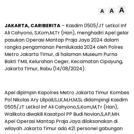
A
A
A
JAKARTA, CARIBERITA
– Kasdim 0505/JT Letkol Inf
Ali Cahyono, S,Kom,M,Tr (Han), menghadiri Apel gelar
pasukan Operasi Mantap Praja Jaya 2024 dalam
rangka pengamanan Pemilukada 2024 oleh Polres
Metro Jakarta Timur, di halaman Museum Purna
Bakti TMII, Kelurahan Ceger, Kecamatan Cipayung,
Jakarta Timur, Rabu (14/08/2024).
Apel dipimpin Kapolres Metro Jakarta Timur Kombes
Pol Nikolas Ary Lilipali,S,I,K,M,H,M,Si, didampingi Kasdim
0505/JT Letkol Inf Ali Cahyono,S,Kom,M,Tr (Han),
Walikota diwakili Kasatpol PP Budi Novian,S,AP,MH.
Apel Operasi Mantap Praja Jaya dilaksanakan di
wilayah Jakarta Timur ada 421 personel gabungan