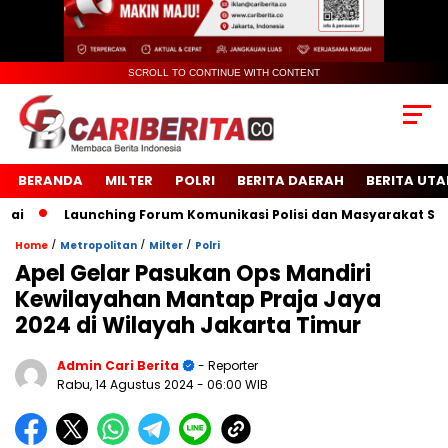
SCROLL TO CONTINUE WITH CONTENT
BERANDA
MILTER
POLRI
BERITA DAERAH
BERITA UT
Launching Forum Komunikasi Polisi dan Masyarakat Sekolah
/
/
/
Home
Metropolitan
Milter
Polri
Apel Gelar Pasukan Ops Mandiri
Kewilayahan Mantap Praja Jaya
2024 di Wilayah Jakarta Timur
Admin Cari Berita
- Reporter
Rabu, 14 Agustus 2024
- 06:00 WIB