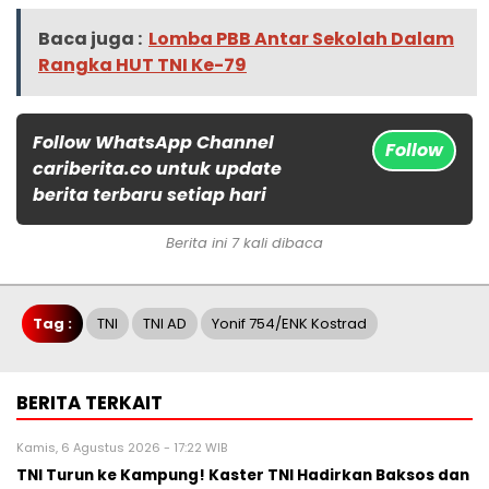
Baca juga :
Lomba PBB Antar Sekolah Dalam
Rangka HUT TNI Ke-79
Follow WhatsApp Channel
Follow
cariberita.co untuk update
berita terbaru setiap hari
Berita ini 7 kali dibaca
Tag :
TNI
TNI AD
Yonif 754/ENK Kostrad
BERITA TERKAIT
Kamis, 6 Agustus 2026 - 17:22 WIB
TNI Turun ke Kampung! Kaster TNI Hadirkan Baksos dan