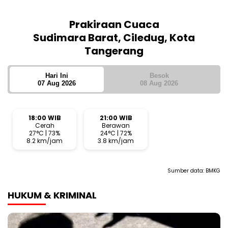
Sumber: Kemenag
Prakiraan Cuaca
Sudimara Barat, Ciledug, Kota
Tangerang
Hari Ini
Besok
07 Aug 2026
08 Aug 2026
18:00 WIB
21:00 WIB
Cerah
Berawan
27°C | 73%
24°C | 72%
8.2 km/jam
3.8 km/jam
Sumber data:
BMKG
HUKUM & KRIMINAL