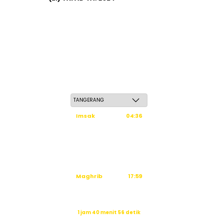
Jum'at, 22 Safar 1448 H / 07 Agustus 2026
Imsak
04:36
Subuh
04:46
Dzuhur
12:03
Ashar
15:24
Maghrib
17:59
Isya
19:10
Waktu sholat berikutnya dalam:
1 jam 40 menit 55 detik