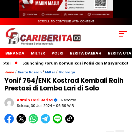
SCROLL TO CONTINUE WITH CONTENT
BERANDA
MILTER
POLRI
BERITA DAERAH
BERITA UT
i
Launching Forum Komunikasi Polisi dan Masyarakat Sekol
/
/
/
Home
Berita Daerah
Milter
Olahraga
Yonif 754/ENK Kostrad Kembali Raih
Prestasi di Lomba Lari di Solo
Admin Cari Berita
- Reporter
Selasa, 30 Juli 2024
- 06:59 WIB