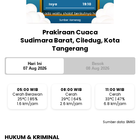
Isya
19:10
Tidak ada waktu sholat berikutnya hari ini.
Sumber: Kemenag
Prakiraan Cuaca
Sudimara Barat, Ciledug, Kota
Tangerang
Hari Ini
Besok
07 Aug 2026
08 Aug 2026
05:00 WIB
08:00 WIB
11:00 WIB
Cerah Berawan
Cerah
Cerah
25°C | 85%
29°C | 64%
33°C | 47%
1.6 km/jam
2.6 km/jam
6.8 km/jam
Sumber data:
BMKG
HUKUM & KRIMINAL