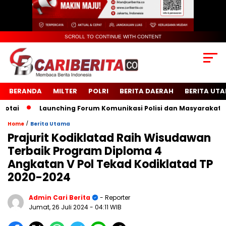
SCROLL TO CONTINUE WITH CONTENT
BERANDA
MILTER
POLRI
BERITA DAERAH
BERITA UT
i
Launching Forum Komunikasi Polisi dan Masyarakat Seko
/
Home
Berita Utama
Prajurit Kodiklatad Raih Wisudawan
Terbaik Program Diploma 4
Angkatan V Pol Tekad Kodiklatad TP
2020-2024
Admin Cari Berita
- Reporter
Jumat, 26 Juli 2024
- 04:11 WIB