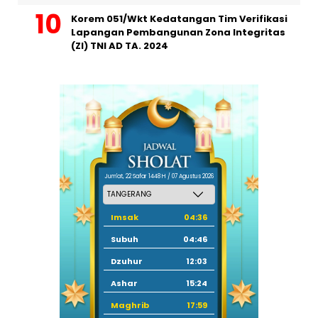
Korem 051/Wkt Kedatangan Tim Verifikasi
Lapangan Pembangunan Zona Integritas
(ZI) TNI AD TA. 2024
Jum'at, 22 Safar 1448 H / 07 Agustus 2026
Imsak
04:36
Subuh
04:46
Dzuhur
12:03
Ashar
15:24
Maghrib
17:59