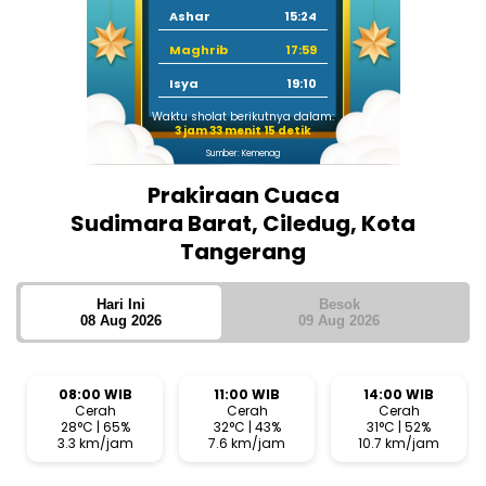
Ashar
15:24
Maghrib
17:59
Isya
19:10
Waktu sholat berikutnya dalam:
3 jam 33 menit 14 detik
Sumber: Kemenag
Prakiraan Cuaca
Sudimara Barat, Ciledug, Kota
Tangerang
Hari Ini
Besok
08 Aug 2026
09 Aug 2026
08:00 WIB
11:00 WIB
14:00 WIB
Cerah
Cerah
Cerah
28°C | 65%
32°C | 43%
31°C | 52%
3.3 km/jam
7.6 km/jam
10.7 km/jam