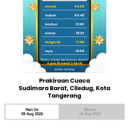
Imsak
04:35
Subuh
04:45
Dzuhur
12:03
Ashar
15:23
Maghrib
17:59
Isya
19:09
Waktu sholat berikutnya dalam:
4 jam 19 menit 1 detik
Sumber: Kemenag
Prakiraan Cuaca
Sudimara Barat, Ciledug, Kota
Tangerang
Hari Ini
Besok
09 Aug 2026
10 Aug 2026