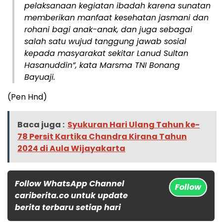
pelaksanaan kegiatan ibadah karena sunatan
memberikan manfaat kesehatan jasmani dan
rohani bagi anak-anak, dan juga sebagai
salah satu wujud tanggung jawab sosial
kepada masyarakat sekitar Lanud Sultan
Hasanuddin”, kata Marsma TNI Bonang
Bayuaji.
(Pen Hnd)
Baca juga :
Syukuran Hari Ulang Tahun ke-
78 Persit Kartika Chandra Kirana Tahun
2024 di Aula Wijayakarta
Follow WhatsApp Channel
Follow
cariberita.co untuk update
berita terbaru setiap hari