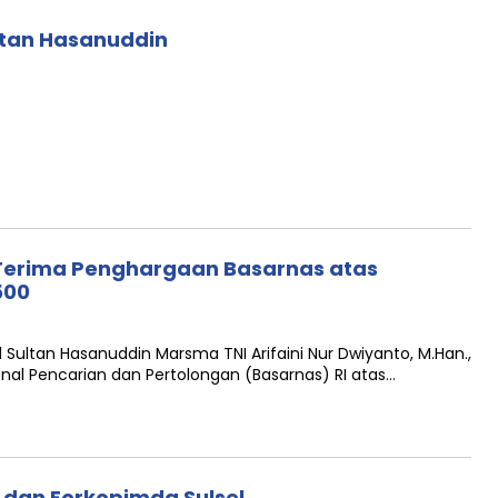
Sultan Hasanuddin
Terima Penghargaan Basarnas atas
500
ultan Hasanuddin Marsma TNI Arifaini Nur Dwiyanto, M.Han.,
al Pencarian dan Pertolongan (Basarnas) RI atas…
 dan Forkopimda Sulsel