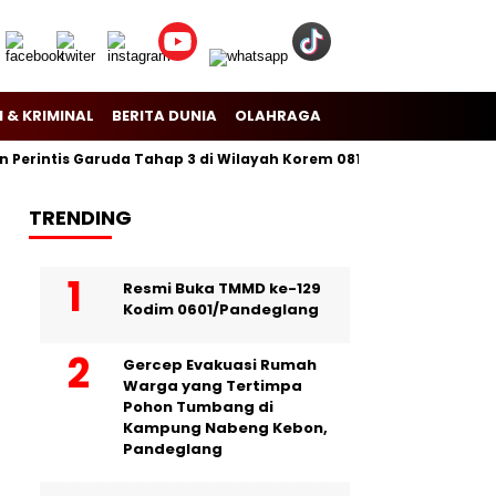
 & KRIMINAL
BERITA DUNIA
OLAHRAGA
rintis Garuda Tahap 3 di Wilayah Korem 081/Dsj
Puslitbang Po
TRENDING
Resmi Buka TMMD ke-129
Kodim 0601/Pandeglang
Gercep Evakuasi Rumah
Warga yang Tertimpa
Pohon Tumbang di
Kampung Nabeng Kebon,
Pandeglang