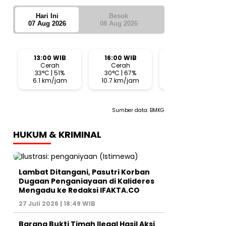
Hari Ini
Besok
07 Aug 2026
08 Aug 2026
13:00 WIB
16:00 WIB
19:00 WIB
Cerah
Cerah
Cerah
33°C | 51%
30°C | 67%
26°C | 72%
6.1 km/jam
10.7 km/jam
8.2 km/jam
Sumber data:
BMKG
HUKUM & KRIMINAL
Lambat Ditangani, Pasutri Korban
Dugaan Penganiayaan di Kalideres
Mengadu ke Redaksi IFAKTA.CO
27 Juli 2026 | 18:49 WIB
Barang Bukti Timah Ilegal Hasil Aksi