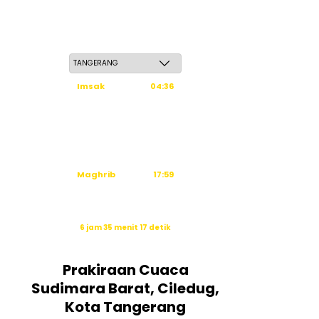
Jum'at, 22 Safar 1448 H / 07 Agustus 2026
Imsak
04:36
Subuh
04:46
Dzuhur
12:03
Ashar
15:24
Maghrib
17:59
Isya
19:10
Waktu sholat berikutnya dalam:
6 jam 35 menit 16 detik
Sumber: Kemenag
Prakiraan Cuaca
Sudimara Barat, Ciledug,
Kota Tangerang