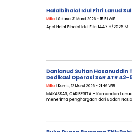
Halalbihalal Idul Fitri Lanud 
Milter
| Selasa, 31 Maret 2026 - 15:51 WIB
Apel Halal Bihalal Idul Fitri 1447 H/2026 M
Danlanud Sultan Hasanuddin 
Dedikasi Operasi SAR ATR 42-
Milter
| Kamis, 12 Maret 2026 - 21:46 WIB
MAKASSAR, CARIBERITA – Komandan Lanud S
menerima penghargaan dari Badan Nasion
Buka Puasa Bersama TNI-Polri