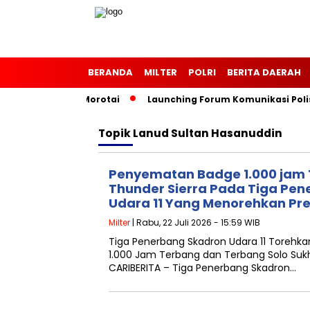
BERANDA
MILTER
POLRI
BERITA DAERAH
Kodim 1514/Morotai
Launching Forum Komunikasi Polisi da
Topik
Lanud Sultan Hasanuddin
Penyematan Badge 1.000 jam
Thunder Sierra Pada Tiga Pe
Udara 11 Yang Menorehkan Pre
Milter
| Rabu, 22 Juli 2026 - 15:59 WIB
Tiga Penerbang Skadron Udara 11 Torehkan
1.000 Jam Terbang dan Terbang Solo Su
CARIBERITA – Tiga Penerbang Skadron…