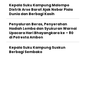
Kepala Suku Kampung Malompo
Distrik Arso Barat Ajak Nobar Piala
Dunia dan Berbagi Kasih
Penyaluran Beras, Penyerahan
Hadiah Lomba dan Syukuran Warnai
Upacara Hari Bhayangkara ke – 80
di Polresta Ambon
Kepala Suku Kampung Suskun
Berbagi Sembako