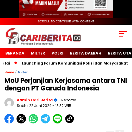
SCROLL TO CONTINUE WITH CONTENT
BERANDA
MILTER
POLRI
BERITA DAERAH
BERITA UT
i
Launching Forum Komunikasi Polisi dan Masyarakat Sekol
/
Home
Milter
MoU Perjanjian Kerjasama antara TNI
dengan PT Garuda Indonesia
Admin Cari Berita
- Reporter
Sabtu, 22 Juni 2024
- 13:32 WIB