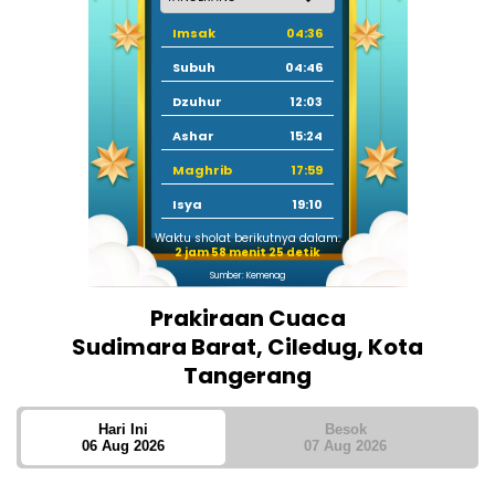
Imsak
04:36
Subuh
04:46
Dzuhur
12:03
Ashar
15:24
Maghrib
17:59
Isya
19:10
Waktu sholat berikutnya dalam:
2 jam 58 menit 24 detik
Sumber: Kemenag
Prakiraan Cuaca
Sudimara Barat, Ciledug, Kota
Tangerang
Hari Ini
Besok
06 Aug 2026
07 Aug 2026