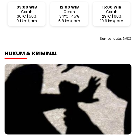
09:00 WIB
12:00 WIB
15:00 WIB
Cerah
Cerah
Cerah
30°C | 56%
34°C | 45%
29°C | 60%
9.1 km/jam
6.8 km/jam
10.6 km/jam
Sumber data:
BMKG
HUKUM & KRIMINAL