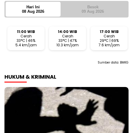
Hari Ini
Besok
08 Aug 2026
09 Aug 2026
11:00 WIB
14:00 WIB
17:00 WIB
Cerah
Cerah
Cerah
33°C | 46%
33°C | 47%
29°C | 69%
5.4 km/jam
10.3 km/jam
7.6 km/jam
Sumber data:
BMKG
HUKUM & KRIMINAL