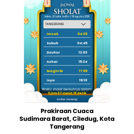
Sabtu, 23 Safar 1448 H / 08 Agustus 2026
Imsak
04:35
Subuh
04:45
Dzuhur
12:03
Ashar
15:24
Maghrib
17:59
Isya
19:10
Waktu sholat berikutnya dalam:
0 jam 57 menit 18 detik
Sumber: Kemenag
Prakiraan Cuaca
Sudimara Barat, Ciledug, Kota
Tangerang