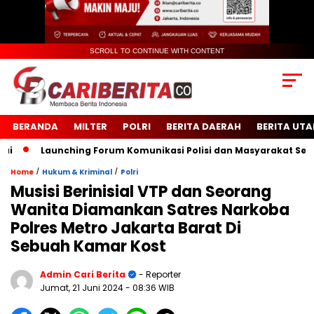
SCROLL TO CONTINUE WITH CONTENT
BERANDA
MILTER
POLRI
BERITA DAERAH
BERITA UT
Launching Forum Komunikasi Polisi dan Masyarakat Sekolah
/
/
Home
Hukum & Kriminal
Polri
Musisi Berinisial VTP dan Seorang
Wanita Diamankan Satres Narkoba
Polres Metro Jakarta Barat Di
Sebuah Kamar Kost
Admin Cari Berita
- Reporter
Jumat, 21 Juni 2024
- 08:36 WIB