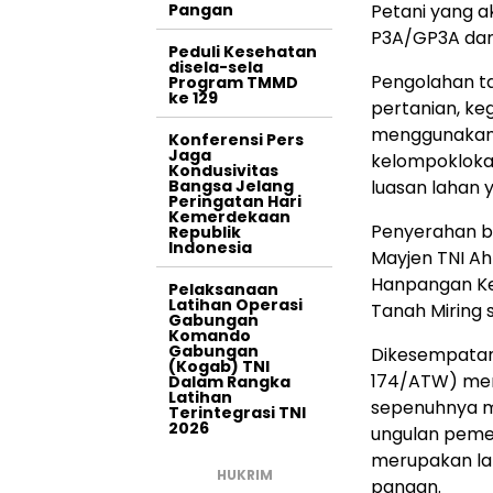
Pangan
Petani yang a
P3A/GP3A dan
Peduli Kesehatan
disela-sela
Pengolahan t
Program TMMD
ke 129
pertanian, ke
menggunakan 
Konferensi Pers
Jaga
kelompoklokas
Kondusivitas
Bangsa Jelang
luasan lahan 
Peringatan Hari
Kemerdekaan
Penyerahan ba
Republik
Indonesia
Mayjen TNI Ah
Hanpangan Ke
Pelaksanaan
Latihan Operasi
Tanah Miring 
Gabungan
Komando
Gabungan
Dikesempatan 
(Kogab) TNI
174/ATW) men
Dalam Rangka
Latihan
sepenuhnya 
Terintegrasi TNI
2026
ungulan peme
merupakan lan
HUKRIM
pangan.