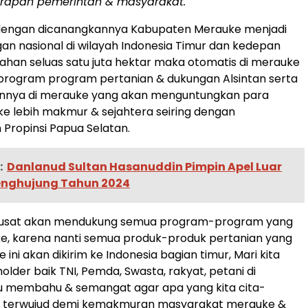
arapan pemerintah & masyarakat.
engan dicanangkannya Kabupaten Merauke menjadi
n nasional di wilayah Indonesia Timur dan kedepan
lahan seluas satu juta hektar maka otomatis di merauke
program program pertanian & dukungan Alsintan serta
innya di merauke yang akan menguntungkan para
e lebih makmur & sejahtera seiring dengan
Propinsi Papua Selatan.
:
Danlanud Sultan Hasanuddin Pimpin Apel Luar
Penghujung Tahun 2024
pusat akan mendukung semua program-program yang
e, karena nanti semua produk-produk pertanian yang
 ini akan dikirim ke Indonesia bagian timur, Mari kita
lder baik TNI, Pemda, Swasta, rakyat, petani di
 membahu & semangat agar apa yang kita cita-
t terwujud demi kemakmuran masyarakat merauke &