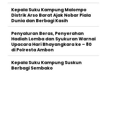
Kepala Suku Kampung Malompo
Distrik Arso Barat Ajak Nobar Piala
Dunia dan Berbagi Kasih
Penyaluran Beras, Penyerahan
Hadiah Lomba dan Syukuran Warnai
Upacara Hari Bhayangkara ke – 80
di Polresta Ambon
Kepala Suku Kampung Suskun
Berbagi Sembako