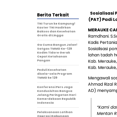
Sosialisasi
Berita Terkait
(PAT) Padi 
TNI Turun ke Kampung!
Kaster TNI Hadirkan
MERAUKE CA
Baksos dan Kesehatan
Gratis di Lingga
Ramdhani. S.S
Kadis Pertan
Ga Cuma Bangun Jalan!
Sosialisasi p
Satgas TMMD Ke-129
Kodim Tidore Gerak
lahan tadah h
Cepat Ketahanan
Pangan
Kab. Merauke,
Kab. Merauke,
Peduli Kesehatan
disela-sela Program
Mengawali sosi
TMMD ke 129
Ahmad Rizal R
Konferensi Pers Jaga
AD) menyamp
Kondusivitas Bangsa
Jelang Peringatan Hari
Kemerdekaan Republik
Indonesia
“Kami da
Pelaksanaan Latihan
Mentan R
Operasi Gabungan