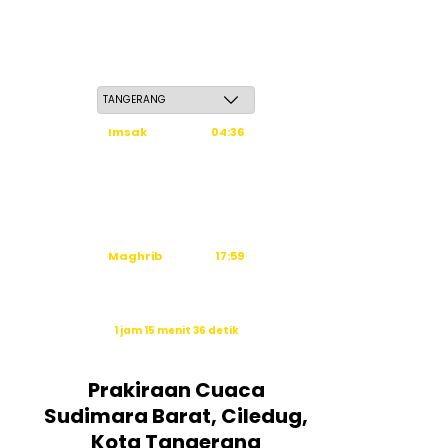
Kamis, 21 Safar 1448 H / 06 Agustus 2026
Imsak
04:36
Subuh
04:46
Dzuhur
12:03
Ashar
15:24
Maghrib
17:59
Isya
19:10
Waktu sholat berikutnya dalam:
1 jam 15 menit 36 detik
Sumber: Kemenag
Prakiraan Cuaca
Sudimara Barat, Ciledug,
Kota Tangerang