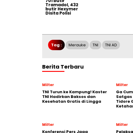
701 butir
Tramadol, 432
butir Hexymer
Disita Polisi
Tag :
Merauke
TNI
TNI AD
Berita Terbaru
Milter
Milter
TNI Turun ke Kampung! Kaster
Ga Cum
TNI Hadirkan Baksos dan
Satgas
Kesehatan Gratis di Lingga
Tidore 
Ketaha
Milter
Milter
Konferensi Pers Jaga
Pelaksa