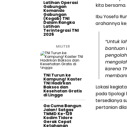
Latihan Operasi
kita bersama.
Gabungan
Komando
Gabungan
Ibu Yosefa Ru
(Kogab) TNI
Dalam Rangka
arahannya ke
Latihan
Terintegrasi TNI
2026
“Untuk l
MILITER
bantuan 
pengolah
mengolah
karena TN
TNI Turun ke
membantu
Kampung! Kaster
TNI Hadirkan
Lokasi kegiat
Baksos dan
Kesehatan Gratis
pada tipologi
di Lingga
tersedianya s
Ga Cuma Bangun
pertanian dil
Jalan! Satgas
TMMD Ke-129
Kodim Tidore
Gerak Cepat
Ketahanan