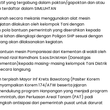
ktif yang tergabung dalam paktan/gapoktan dan atau
 terdaftar dalam SIMLUHTAN
anah secara mekanis menggunakan alat mesin
giatan dilakukan oleh kelompok Tani dengan
pola bantuan pemerintah yang diserahkan kepada
i lahan dilengkapi dengan Poligon SHP sesuai dengan
yang akan dilaksanakan kegiatan.
ntuan mesin Pompanisasi dari Kementan di wakili oleh
mad rizal Ramdhani. S.sos.SH.M.Han (Dansatgas
mentan)kepada masing-masing kelompok Tani Distrik
secara langsung.
terpisah Mayor Inf Krets Bawotong (Pasiter Korem
yampaikan Korem 174/ATW beserta jajaran
mendukung program Hanpangan yang menjadi program
mrintah, dan Perluasan Areal Tanam (PAT) padi
gkah antisipasi dari pemerintah pusat untuk darurat