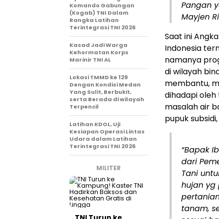
Pangan y
Komando Gabungan
(Kogab) TNI Dalam
Mayjen Ri
Rangka Latihan
Terintegrasi TNI 2026
Saat ini Angk
Kasad Jadi Warga
Indonesia ter
Kehormatan Korps
namanya prog
Marinir TNI AL
di wilayah bi
Lokasi TMMD ke 129
membantu, me
Dengan Kondisi Medan
Yang Sulit, Berbukit,
dihadapi ole
serta Berada di wilayah
masalah air 
Terpencil
pupuk subsidi
Latihan KDOL, Uji
Kesiapan Operasi Lintas
Udara dalam Latihan
Terintegrasi TNI 2026
“Bapak I
dari Pem
MILITER
Tani unt
hujan yg 
pertania
tanam, se
TNI Turun ke