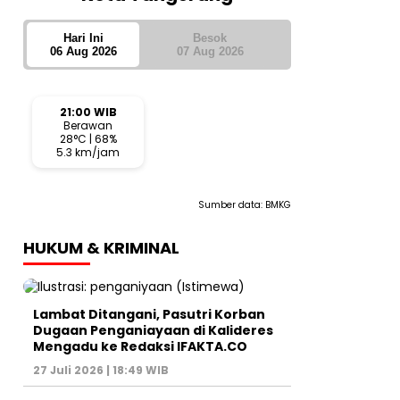
Hari Ini
Besok
06 Aug 2026
07 Aug 2026
21:00 WIB
Berawan
28°C | 68%
5.3 km/jam
Sumber data:
BMKG
HUKUM & KRIMINAL
Lambat Ditangani, Pasutri Korban
Dugaan Penganiayaan di Kalideres
Mengadu ke Redaksi IFAKTA.CO
27 Juli 2026 | 18:49 WIB