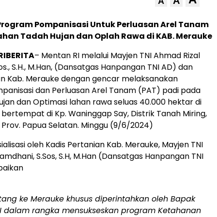
A
A
 Program Pompanisasi Untuk Perluasan Arel Tanam
Lahan Tadah Hujan dan Oplah Rawa di KAB. Merauke
RIBERITA
– Mentan RI melalui Mayjen TNI Ahmad Rizal
os., S.H., M.Han, (Dansatgas Hanpangan TNI AD) dan
ian Kab. Merauke dengan gencar melaksanakan
ompanisasi dan Perluasan Arel Tanam (PAT) padi pada
ujan dan Optimasi lahan rawa seluas 40.000 hektar di
 bertempat di Kp. Waninggap Say, Distrik Tanah Miring,
 Prov. Papua Selatan. Minggu (9/6/2024)
alisasi oleh Kadis Pertanian Kab. Merauke, Mayjen TNI
amdhani, S.Sos, S.H, M.Han (Dansatgas Hanpangan TNI
aikan
tang ke Merauke khusus diperintahkan oleh Bapak
I dalam rangka mensukseskan program Ketahanan