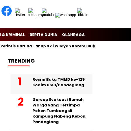
 & KRIMINAL
BERITA DUNIA
OLAHRAGA
ntis Garuda Tahap 3 di Wilayah Korem 081/Dsj
Puslitbang Polr
TRENDING
Resmi Buka TMMD ke-129
Kodim 0601/Pandeglang
Gercep Evakuasi Rumah
Warga yang Tertimpa
Pohon Tumbang di
Kampung Nabeng Kebon,
Pandeglang