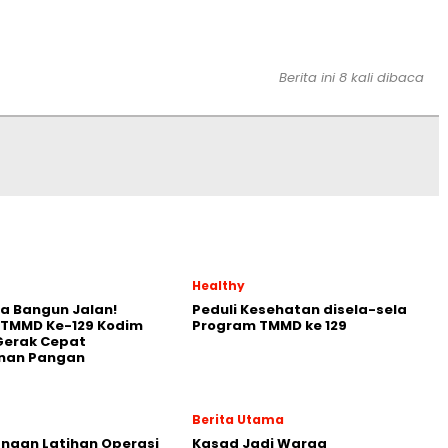
Berita ini 8 kali dibaca
Healthy
a Bangun Jalan!
Peduli Kesehatan disela-sela
 TMMD Ke-129 Kodim
Program TMMD ke 129
Gerak Cepat
nan Pangan
Berita Utama
naan Latihan Operasi
Kasad Jadi Warga