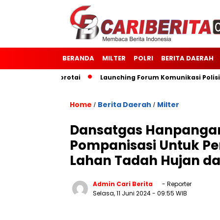
BERANDA
MILTER
POLRI
BERITA DAERAH
odim 1514/Morotai
Launching Forum Komunikasi Polisi dan
Home
Berita Daerah
Milter
/
/
Dansatgas Hanpangan 
Pompanisasi Untuk Pe
Lahan Tadah Hujan d
Admin Cari Berita
- Reporter
Selasa, 11 Juni 2024
- 09:55 WIB