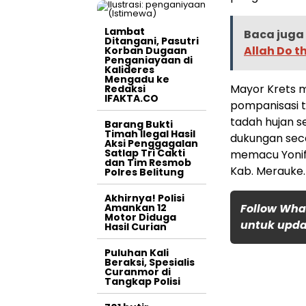
Lambat
Baca juga 
Ditangani, Pasutri
Allah Do t
Korban Dugaan
Penganiayaan di
Kalideres
Mengadu ke
Mayor Krets 
Redaksi
IFAKTA.CO
pompanisasi te
tadah hujan s
Barang Bukti
Timah Ilegal Hasil
dukungan seca
Aksi Penggagalan
Satlap Tri Cakti
memacu Yonif
dan Tim Resmob
Kab. Merauke.
Polres Belitung
Akhirnya! Polisi
Amankan 12
Follow Wha
Motor Diduga
untuk updat
Hasil Curian
Puluhan Kali
Beraksi, Spesialis
Curanmor di
Tangkap Polisi