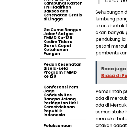
sesuai h
Kampung! Kaster
TNI Hadirkan
Baksos dan
Sehubungan d
Kesehatan Gratis
lumbung panga
di Lingga
akan dicetak 
Ga Cuma Bangun
akan banyak 
Jalan! Satgas
TMMD Ke-129
pendukung la
Kodim Tidore
Gerak Cepat
petani merauk
Ketahanan
pembentukan 
Pangan
Peduli Kesehatan
disela-sela
Baca juga 
Program TMMD
Biasa di 
ke 129
Konferensi Pers
Jaga
Pemerintah 
Kondusivitas
ada di merauk
Bangsa Jelang
Peringatan Hari
ada di Merauke
Kemerdekaan
Republik
semua stake ho
Indonesia
merauke bahu
citakan dapa
Pelaksanaan