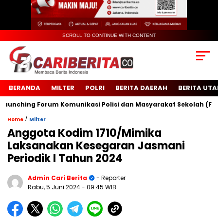
SCROLL TO CONTINUE WITH CONTENT
BERANDA
MILTER
POLRI
BERITA DAERAH
BERITA UT
ching Forum Komunikasi Polisi dan Masyarakat Sekolah (FKPMS)
/
Home
Milter
Anggota Kodim 1710/Mimika
Laksanakan Kesegaran Jasmani
Periodik I Tahun 2024
Admin Cari Berita
- Reporter
Rabu, 5 Juni 2024
- 09:45 WIB