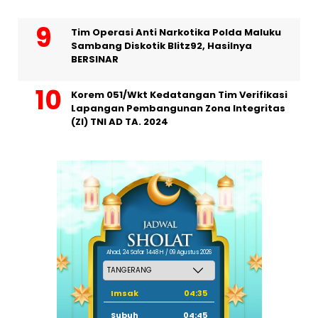
Tim Operasi Anti Narkotika Polda Maluku
Sambang Diskotik Blitz92, Hasilnya
BERSINAR
Korem 051/Wkt Kedatangan Tim Verifikasi
Lapangan Pembangunan Zona Integritas
(ZI) TNI AD TA. 2024
Ahad, 24 Safar 1448 H / 09 Agustus 2026
Imsak
04:35
Subuh
04:45