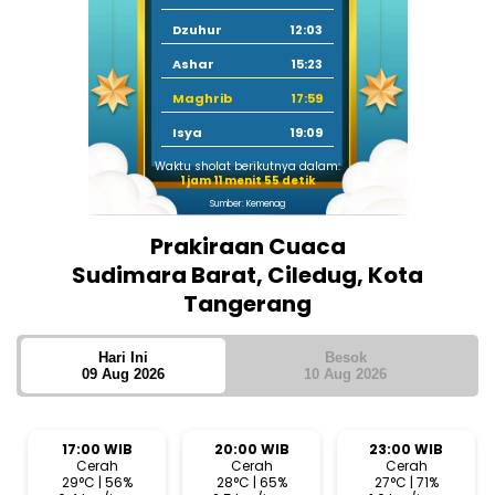
Dzuhur
12:03
Ashar
15:23
Maghrib
17:59
Isya
19:09
Waktu sholat berikutnya dalam:
1 jam 11 menit 54 detik
Sumber: Kemenag
Prakiraan Cuaca
Sudimara Barat, Ciledug, Kota
Tangerang
Hari Ini
Besok
09 Aug 2026
10 Aug 2026
17:00 WIB
20:00 WIB
23:00 WIB
Cerah
Cerah
Cerah
29°C | 56%
28°C | 65%
27°C | 71%