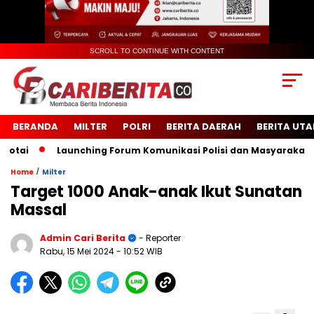
SCROLL TO CONTINUE WITH CONTENT
BERANDA
MILTER
POLRI
BERITA DAERAH
BERITA UT
i
Launching Forum Komunikasi Polisi dan Masyarakat Seko
/
Home
Milter
Target 1000 Anak-anak Ikut Sunatan
Massal
Admin Cari Berita
- Reporter
Rabu, 15 Mei 2024
- 10:52 WIB