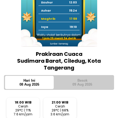
Dzuhur
12:03
Ashar
15:24
Maghrib
17:59
Isya
19:10
Waktu sholat berikutnya dalam:
1 jam 25 menit 34 detik
Sumber: Kemenag
Prakiraan Cuaca
Sudimara Barat, Ciledug, Kota
Tangerang
Hari Ini
Besok
08 Aug 2026
09 Aug 2026
18:00 WIB
21:00 WIB
Cerah
Cerah
29°C | 71%
28°C | 68%
7.6 km/jam
3.6 km/jam