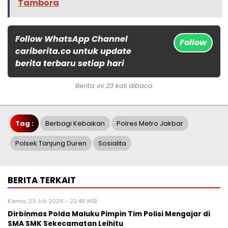
Tambora
Follow WhatsApp Channel
Follow
cariberita.co untuk update
berita terbaru setiap hari
Berita ini 23 kali dibaca
Tag :
Berbagi Kebaikan
Polres Metro Jakbar
Polsek Tanjung Duren
Sosialita
BERITA TERKAIT
Kamis, 23 Juli 2026 - 22:48 WIB
Dirbinmas Polda Maluku Pimpin Tim Polisi Mengajar di
SMA SMK Sekecamatan Leihitu