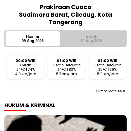
Prakiraan Cuaca
Sudimara Barat, Ciledug, Kota
Tangerang
Hari Ini
Besok
09 Aug 2026
10 Aug 2026
00:00 WIB
03:00 WIB
06:00 WIB
Cerah
Cerah Berawan
Cerah Berawan
24°C | 74%
24°C | 83%
25°C | 79%
4.9 km/jam
5.7 km/jam
5.9 km/jam
Sumber data:
BMKG
HUKUM & KRIMINAL