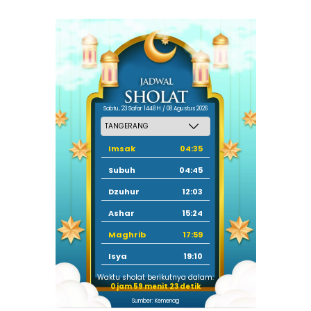
Sabtu, 23 Safar 1448 H / 08 Agustus 2026
Imsak
04:35
Subuh
04:45
Dzuhur
12:03
Ashar
15:24
Maghrib
17:59
Isya
19:10
Waktu sholat berikutnya dalam:
0 jam 59 menit 22 detik
Sumber: Kemenag