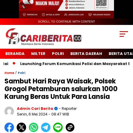
SCROLL TO CONTINUE WITH CONTENT
BERANDA
MILTER
POLRI
BERITA DAERAH
BERITA UT
Launching Forum Komunikasi Polisi dan Masyarakat Sekolah
/
Home
Polri
Sambut Hari Raya Waisak, Polsek
Grogol Petamburan salurkan 1000
Karung Beras Untuk Para Lansia
Admin Cari Berita
- Reporter
Senin, 6 Mei 2024
- 08:47 WIB