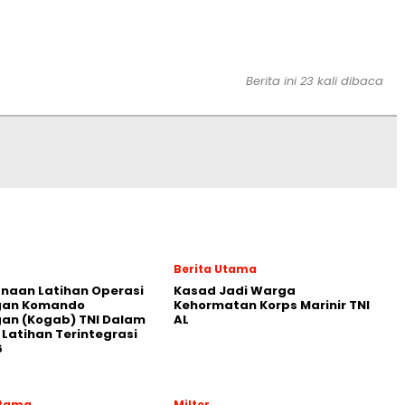
Berita ini 23 kali dibaca
Berita Utama
naan Latihan Operasi
Kasad Jadi Warga
an Komando
Kehormatan Korps Marinir TNI
an (Kogab) TNI Dalam
AL
Latihan Terintegrasi
6
Utama
Milter