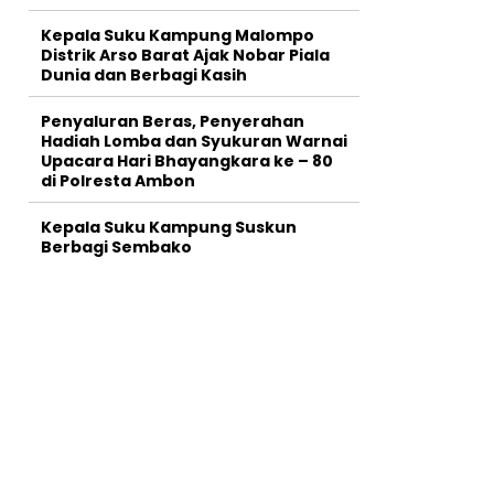
Kepala Suku Kampung Malompo
Distrik Arso Barat Ajak Nobar Piala
Dunia dan Berbagi Kasih
Penyaluran Beras, Penyerahan
Hadiah Lomba dan Syukuran Warnai
Upacara Hari Bhayangkara ke – 80
di Polresta Ambon
Kepala Suku Kampung Suskun
Berbagi Sembako