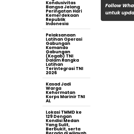
Kondusivitas
Follow Wha
Bangsa Jelang
Peringatan Hari
untuk updat
Kemerdekaan
Republik
Indonesia
Pelaksanaan
Latihan Operasi
Gabungan
Komando
Gabungan
(Kogab) TNI
Dalam Rangka
Latihan
Terintegrasi TNI
2026
Kasad Jadi
Warga
Kehormatan
Korps Marinir TNI
AL
Lokasi TMMD ke
129 Dengan
Kondisi Medan
Yang Sulit,
Berbukit, serta
Berada di wilayah