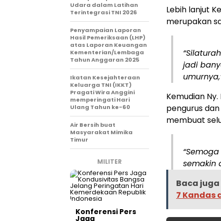
Udara dalam Latihan
Lebih lanjut 
Terintegrasi TNI 2026
merupakan sa
Penyampaian Laporan
Hasil Pemeriksaan (LHP)
atas Laporan Keuangan
“Silatur
Kementerian/Lembaga
Tahun Anggaran 2025
jadi ban
umurnya,
Ikatan Kesejahteraan
Keluarga TNI (IKKT)
Pragati Wira Anggini
Kemudian Ny. 
memperingati Hari
pengurus dan
Ulang Tahun ke-60
membuat selur
Air Bersih buat
Masyarakat Mimika
Timur
“Semoga k
MILITER
semakin a
Baca juga 
7 Kandas d
Konferensi Pers
Jaga