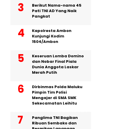
Berikut Nama-nama 45
Pati TNI AD Yang Naik
Pangkat
Kapolresta Ambon
Kunjungi Kodim
1504/Ambon
Keseruan Lomba Domino
dan Nobar Final Piala
Dunia Anggota Laskar
Merah Putih
Dirbinmas Polda Maluku
Pimpin Tim Polisi
Mengajar di SMA SMK
Sekecamatan Leihitu
Panglima TNI Bagikan
Ribuan Sembako dan
Resmikan Lapangan