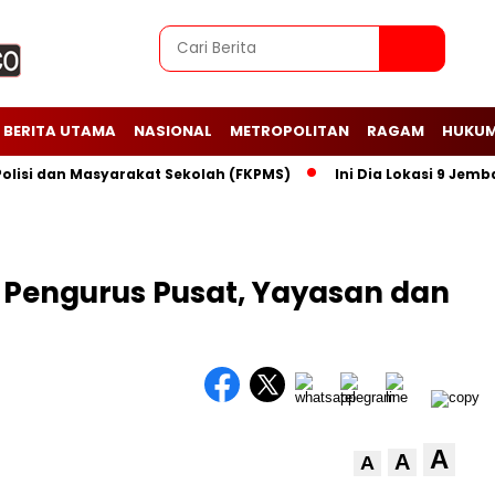
BERITA UTAMA
NASIONAL
METROPOLITAN
RAGAM
HUKUM
i dan Masyarakat Sekolah (FKPMS)
Ini Dia Lokasi 9 Jembatan
 Pengurus Pusat, Yayasan dan
A
A
A