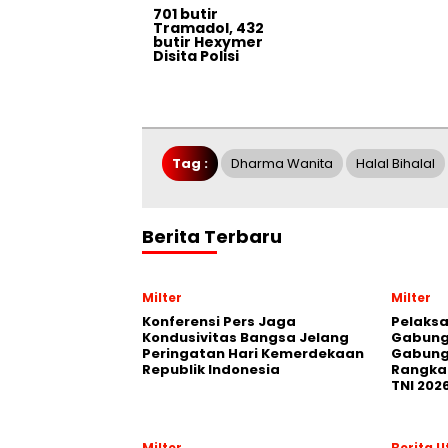
701 butir
Tramadol, 432
butir Hexymer
Disita Polisi
Tag :
Dharma Wanita
Halal Bihalal
Berita Terbaru
Milter
Milter
Konferensi Pers Jaga
Pelaksa
Kondusivitas Bangsa Jelang
Gabung
Peringatan Hari Kemerdekaan
Gabung
Republik Indonesia
Rangka 
TNI 202
Milter
Berita 