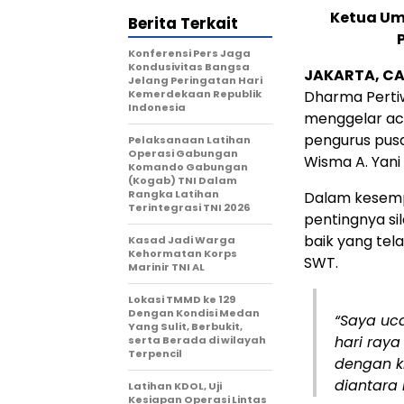
Ketua Um
Berita Terkait
Konferensi Pers Jaga
Kondusivitas Bangsa
JAKARTA, CA
Jelang Peringatan Hari
Kemerdekaan Republik
Dharma Pertiw
Indonesia
menggelar aca
pengurus pus
Pelaksanaan Latihan
Operasi Gabungan
Wisma A. Yani
Komando Gabungan
(Kogab) TNI Dalam
Rangka Latihan
Dalam kesemp
Terintegrasi TNI 2026
pentingnya s
baik yang tela
Kasad Jadi Warga
Kehormatan Korps
SWT.
Marinir TNI AL
Lokasi TMMD ke 129
Dengan Kondisi Medan
“Saya uc
Yang Sulit, Berbukit,
hari raya
serta Berada di wilayah
Terpencil
dengan ki
diantara 
Latihan KDOL, Uji
Kesiapan Operasi Lintas