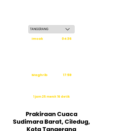
Kamis, 21 Safar 1448 H / 06 Agustus 2026
Imsak
04:36
Subuh
04:46
Dzuhur
12:03
Ashar
15:24
Maghrib
17:59
Isya
19:10
Waktu sholat berikutnya dalam:
1 jam 25 menit 15 detik
Sumber: Kemenag
Prakiraan Cuaca
Sudimara Barat, Ciledug,
Kota Tangerang