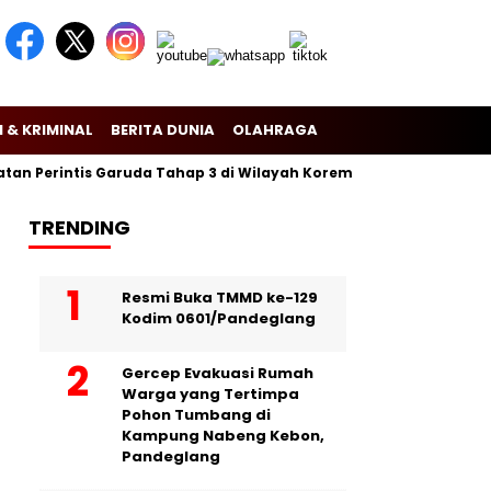
 & KRIMINAL
BERITA DUNIA
OLAHRAGA
 Perintis Garuda Tahap 3 di Wilayah Korem 081/Dsj
Puslitban
TRENDING
Resmi Buka TMMD ke-129
Kodim 0601/Pandeglang
Gercep Evakuasi Rumah
Warga yang Tertimpa
Pohon Tumbang di
Kampung Nabeng Kebon,
Pandeglang