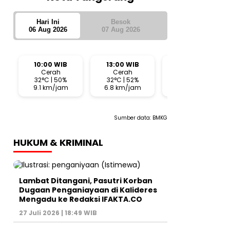
Hari Ini
Besok
06 Aug 2026
07 Aug 2026
10:00 WIB
13:00 WIB
16:00 WIB
Cerah
Cerah
Cerah
32°C | 50%
32°C | 52%
28°C | 63%
9.1 km/jam
6.8 km/jam
10.6 km/jam
Sumber data:
BMKG
HUKUM & KRIMINAL
Lambat Ditangani, Pasutri Korban
Dugaan Penganiayaan di Kalideres
Mengadu ke Redaksi IFAKTA.CO
27 Juli 2026 | 18:49 WIB