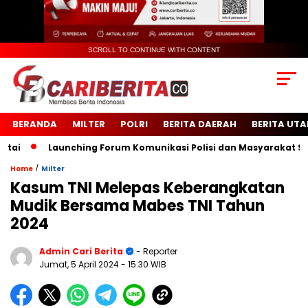
SCROLL TO CONTINUE WITH CONTENT
BERANDA
MILTER
POLRI
BERITA DAERAH
BERITA UT
Launching Forum Komunikasi Polisi dan Masyarakat Sekola
/
Home
Milter
Kasum TNI Melepas Keberangkatan
Mudik Bersama Mabes TNI Tahun
2024
Admin Cari Berita
- Reporter
Jumat, 5 April 2024
- 15:30 WIB