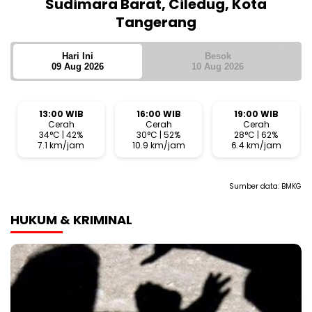
Sudimara Barat, Ciledug, Kota
Tangerang
Hari Ini
Besok
09 Aug 2026
10 Aug 2026
13:00 WIB
16:00 WIB
19:00 WIB
Cerah
Cerah
Cerah
34°C | 42%
30°C | 52%
28°C | 62%
7.1 km/jam
10.9 km/jam
6.4 km/jam
Sumber data:
BMKG
HUKUM & KRIMINAL