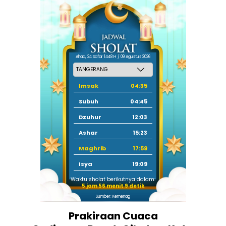
Ahad, 24 Safar 1448 H / 09 Agustus 2026
Imsak
04:35
Subuh
04:45
Dzuhur
12:03
Ashar
15:23
Maghrib
17:59
Isya
19:09
Waktu sholat berikutnya dalam:
5 jam 56 menit 8 detik
Sumber: Kemenag
Prakiraan Cuaca