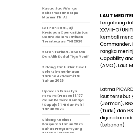
Kasad Jadi Warga
Kehormatan Korps
LAUT MEDITE
Marinir TNI AL
tergabung da
Latihan KDOL, Uji
XXVIII-O/UNIFI
Kesiapan Operasi Lintas
kembali menda
Udara dalam Latihan
Terintegrasi TNI 2026
Commander, R
rangka menin
Serah Terima Jabatan
Dan Alih Kodal Tiga Yonif
Capability an
(AMO), Laut M
Sidang Pantukhir Pusat
Seleksi Penerimaan
Taruna Akademi TNI
Tahun 2026
Latma PICARD 
Upacara Prasetya
laut tersebut
Perwira (Praspa) 1.177
Calon Perwira Remaja
(Jerman), BN
(Capaja) TNI dan Polri
Tahun 2026
(Turki) dan H
digunakan adal
Sidang Kabinet
(Lebanon).
Paripurna tahun 2026
Bahas Program yang