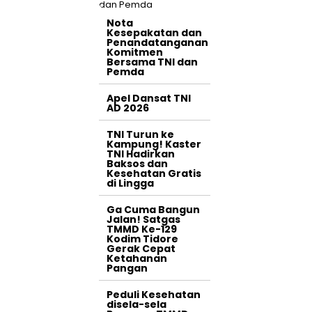
Nota
Kesepakatan dan
Penandatanganan
Komitmen
Bersama TNI dan
Pemda
Apel Dansat TNI
AD 2026
TNI Turun ke
Kampung! Kaster
TNI Hadirkan
Baksos dan
Kesehatan Gratis
di Lingga
Ga Cuma Bangun
Jalan! Satgas
TMMD Ke-129
Kodim Tidore
Gerak Cepat
Ketahanan
Pangan
Peduli Kesehatan
disela-sela