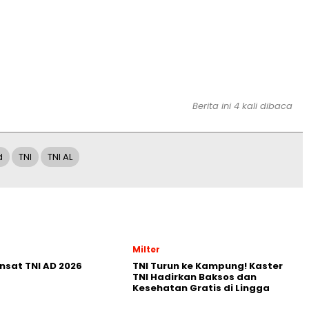
Berita ini 4 kali dibaca
d
TNI
TNI AL
Milter
nsat TNI AD 2026
TNI Turun ke Kampung! Kaster
TNI Hadirkan Baksos dan
Kesehatan Gratis di Lingga