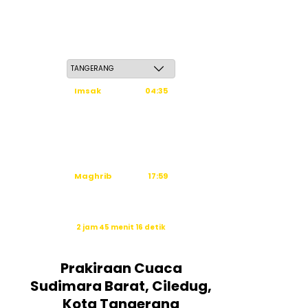
Sabtu, 23 Safar 1448 H / 08 Agustus 2026
Imsak
04:35
Subuh
04:45
Dzuhur
12:03
Ashar
15:24
Maghrib
17:59
Isya
19:10
Waktu sholat berikutnya dalam:
2 jam 45 menit 15 detik
Sumber: Kemenag
Prakiraan Cuaca
Sudimara Barat, Ciledug,
Kota Tangerang