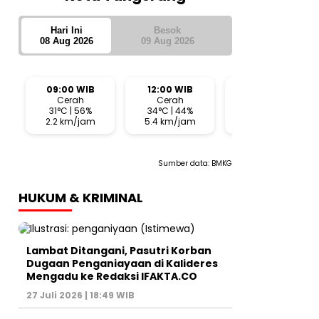
Hari Ini
Besok
08 Aug 2026
09 Aug 2026
09:00 WIB
12:00 WIB
15:00 WIB
Cerah
Cerah
Cerah
31°C | 56%
34°C | 44%
32°C | 56%
2.2 km/jam
5.4 km/jam
10.3 km/jam
Sumber data:
BMKG
HUKUM & KRIMINAL
Lambat Ditangani, Pasutri Korban
Dugaan Penganiayaan di Kalideres
Mengadu ke Redaksi IFAKTA.CO
27 Juli 2026 | 18:49 WIB