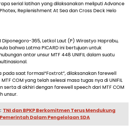
pa serial latihan yang dilaksanakan meliputi Advance
Photex, Replenishment At Sea dan Cross Deck Helo
Diponegoro-365, Letkol Laut (P) Wirastyo Haprabu,
ula bahwa Latma PICARD ini bertujuan untuk
ubungan antar unsur MTF 448 UNIFIL dalam suatu
ltinasional.
a pada saat formasi“Foxtrot”, dilaksanakan farewell
 MTF COM yang telah selesai masa tugas nya di UNIFIL
n serta di akhiri dengan farewell speech dari MTF COM
h unsur.
:
TNI dan BPKP Berkomitmen Terus Mendukung
 Pemerintah Dalam Pengelolaan SDA