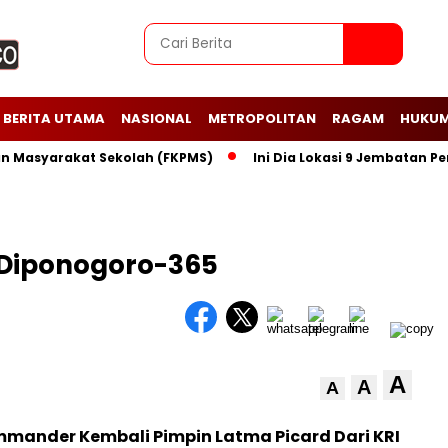
BERITA UTAMA
NASIONAL
METROPOLITAN
RAGAM
HUKUM
asyarakat Sekolah (FKPMS)
Ini Dia Lokasi 9 Jembatan Perint
 Diponogoro-365
A
A
A
mander Kembali Pimpin Latma Picard Dari KRI