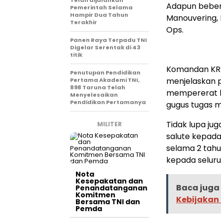
Telah dijalankan
Adapun bebera
Pemerintah Selama
Hampir Dua Tahun
Manouvering, 
Terakhir
Ops.
Panen Raya Terpadu TNI
Digelar Serentak di 43
titik
Komandan KRI 
Penutupan Pendidikan
menjelaskan p
Pertama Akademi TNI,
898 Taruna Telah
mempererat h
Menyelesaikan
Pendidikan Pertamanya
gugus tugas mu
Tidak lupa jug
MILITER
salute kepada
selama 2 tahu
kepada seluru
Nota
Kesepakatan dan
Baca juga 
Penandatanganan
Komitmen
Kebijakan
Bersama TNI dan
Pemda