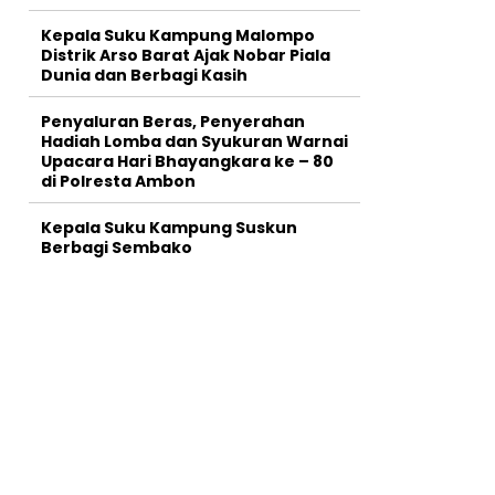
Kepala Suku Kampung Malompo
Distrik Arso Barat Ajak Nobar Piala
Dunia dan Berbagi Kasih
Penyaluran Beras, Penyerahan
Hadiah Lomba dan Syukuran Warnai
Upacara Hari Bhayangkara ke – 80
di Polresta Ambon
Kepala Suku Kampung Suskun
Berbagi Sembako