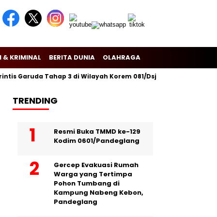
 & KRIMINAL
BERITA DUNIA
OLAHRAGA
is Garuda Tahap 3 di Wilayah Korem 081/Dsj
Puslitbang Polri 
TRENDING
Resmi Buka TMMD ke-129
Kodim 0601/Pandeglang
Gercep Evakuasi Rumah
Warga yang Tertimpa
Pohon Tumbang di
Kampung Nabeng Kebon,
Pandeglang