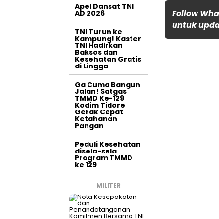
Apel Dansat TNI
Follow Wha
AD 2026
untuk updat
TNI Turun ke
Kampung! Kaster
TNI Hadirkan
Baksos dan
Kesehatan Gratis
di Lingga
Ga Cuma Bangun
Jalan! Satgas
TMMD Ke-129
Kodim Tidore
Gerak Cepat
Ketahanan
Pangan
Peduli Kesehatan
disela-sela
Program TMMD
ke 129
MILITER