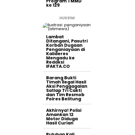
Program TMMD
ke 129
HUKRIM
Lambat
Ditangani, Pasutri
Korban Dugaan
Penganiayaan di
Kalideres
Mengadu ke
Redaksi
IFAKTA.CO
Barang Bukti
Timah Ilegal Hasil
Aksi Penggagalan
Satlap Tri Cakti
dan Tim Resmob
Polres Belitung
Akhirnya! Polisi
Amankan 12
Motor Diduga
Hasil Curian
Puluhan Kali