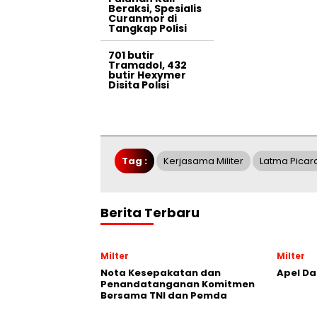
Beraksi, Spesialis
Curanmor di
Tangkap Polisi
701 butir
Tramadol, 432
butir Hexymer
Disita Polisi
Tag :
Kerjasama Militer
Latma Picar
Berita Terbaru
Milter
Milter
Nota Kesepakatan dan
Apel Da
Penandatanganan Komitmen
Bersama TNI dan Pemda