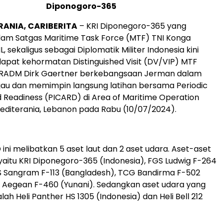
Diponogoro-365
RANIA, CARIBERITA
– KRI Diponegoro-365 yang
lam Satgas Maritime Task Force (MTF) TNI Konga
L, sekaligus sebagai Diplomatik Militer Indonesia kini
pat kehormatan Distinguished Visit (DV/VIP) MTF
ADM Dirk Gaertner berkebangsaan Jerman dalam
jau dan memimpin langsung latihan bersama Periodic
d Readiness (PICARD) di Area of Maritime Operation
editerania, Lebanon pada Rabu (10/07/2024).
ini melibatkan 5 aset laut dan 2 aset udara. Aset-aset
 yaitu KRI Diponegoro-365 (Indonesia), FGS Ludwig F-264
S Sangram F-113 (Bangladesh), TCG Bandirma F-502
S Aegean F-460 (Yunani). Sedangkan aset udara yang
ah Heli Panther HS 1305 (Indonesia) dan Heli Bell 212