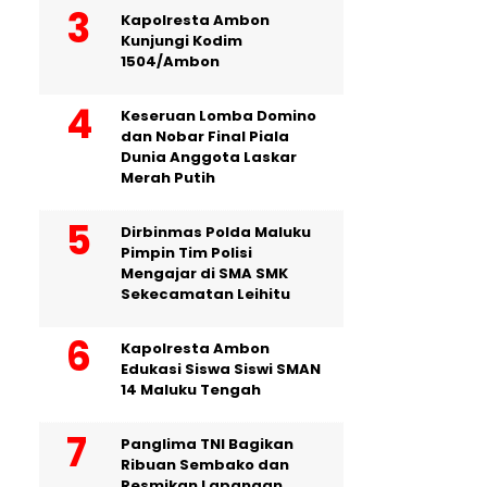
Kapolresta Ambon
Kunjungi Kodim
1504/Ambon
Keseruan Lomba Domino
dan Nobar Final Piala
Dunia Anggota Laskar
Merah Putih
Dirbinmas Polda Maluku
Pimpin Tim Polisi
Mengajar di SMA SMK
Sekecamatan Leihitu
Kapolresta Ambon
Edukasi Siswa Siswi SMAN
14 Maluku Tengah
Panglima TNI Bagikan
Ribuan Sembako dan
Resmikan Lapangan