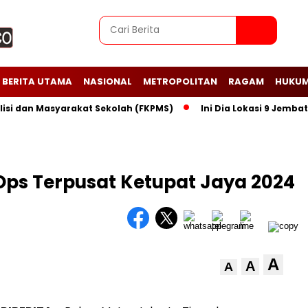
BERITA UTAMA
NASIONAL
METROPOLITAN
RAGAM
HUKUM
dan Masyarakat Sekolah (FKPMS)
Ini Dia Lokasi 9 Jembatan P
 Ops Terpusat Ketupat Jaya 2024
A
A
A