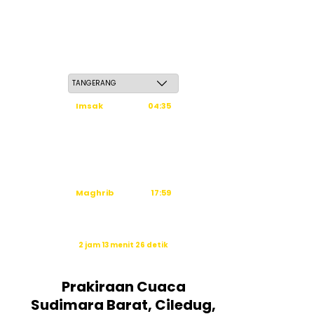
Ahad, 24 Safar 1448 H / 09 Agustus 2026
Imsak
04:35
Subuh
04:45
Dzuhur
12:03
Ashar
15:23
Maghrib
17:59
Isya
19:09
Waktu sholat berikutnya dalam:
2 jam 13 menit 25 detik
Sumber: Kemenag
Prakiraan Cuaca
Sudimara Barat, Ciledug,