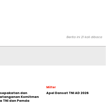
Berita ini 21 kali dibaca
Milter
esepakatan dan
Apel Dansat TNI AD 2026
atanganan Komitmen
a TNI dan Pemda