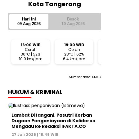
Kota Tangerang
Hari Ini
Besok
09 Aug 2026
10 Aug 2026
16:00 WIB
19:00 WIB
22:00 WIB
Cerah
Cerah
Cerah
30°C | 52%
28°C | 62%
27°C | 69%
10.9 km/jam
6.4 km/jam
2.5 km/jam
Sumber data:
BMKG
HUKUM & KRIMINAL
Lambat Ditangani, Pasutri Korban
Dugaan Penganiayaan di Kalideres
Mengadu ke Redaksi IFAKTA.CO
27 Juli 2026 | 18:49 WIB