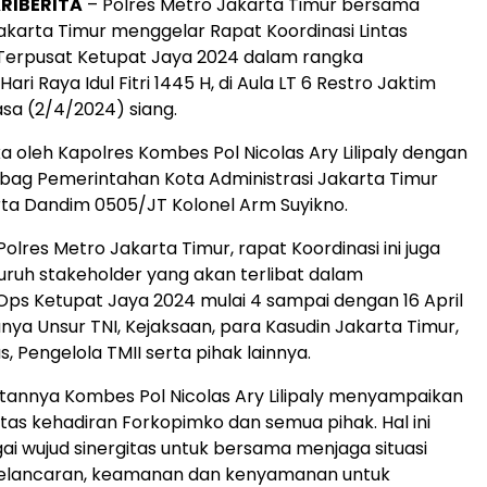
RIBERITA
– Polres Metro Jakarta Timur bersama
karta Timur menggelar Rapat Koordinasi Lintas
 Terpusat Ketupat Jaya 2024 dalam rangka
i Raya Idul Fitri 1445 H, di Aula LT 6 Restro Jaktim
asa (2/4/2024) siang.
ka oleh Kapolres Kombes Pol Nicolas Ary Lilipaly dengan
bag Pemerintahan Kota Administrasi Jakarta Timur
rta Dandim 0505/JT Kolonel Arm Suyikno.
 Polres Metro Jakarta Timur, rapat Koordinasi ini juga
eluruh stakeholder yang akan terlibat dalam
ps Ketupat Jaya 2024 mulai 4 sampai dengan 16 April
nya Unsur TNI, Kejaksaan, para Kasudin Jakarta Timur,
, Pengelola TMII serta pihak lainnya.
annya Kombes Pol Nicolas Ary Lilipaly menyampaikan
atas kehadiran Forkopimko dan semua pihak. Hal ini
ai wujud sinergitas untuk bersama menjaga situasi
elancaran, keamanan dan kenyamanan untuk