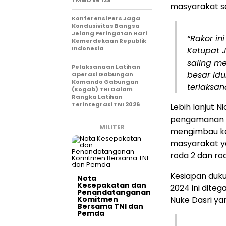
TMMD ke 129
masyarakat sel
Konferensi Pers Jaga
Kondusivitas Bangsa
Jelang Peringatan Hari
“Rakor in
Kemerdekaan Republik
Indonesia
Ketupat 
saling m
Pelaksanaan Latihan
besar Idu
Operasi Gabungan
Komando Gabungan
terlaksan
(Kogab) TNI Dalam
Rangka Latihan
Terintegrasi TNI 2026
Lebih lanjut 
pengamanan ya
MILITER
mengimbau ke
masyarakat y
roda 2 dan rod
Kesiapan duk
Nota
Kesepakatan dan
2024 ini dite
Penandatanganan
Komitmen
Nuke Dasri ya
Bersama TNI dan
Pemda