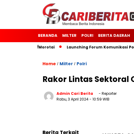
BERANDA
MILTER
POLRI
BERITA DAERAH
7 Kodim 1514/Morotai
Launching Forum Komunikasi Polisi 
Home
Milter
Polri
/
/
Rakor Lintas Sektoral
Admin Cari Berita
- Reporter
Rabu, 3 April 2024
- 10:59 WIB
Berita Terkait