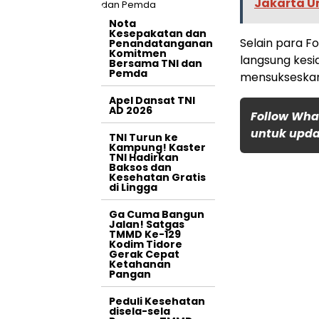
Jakarta Un
Nota
Kesepakatan dan
Selain para Fo
Penandatanganan
Komitmen
langsung kesi
Bersama TNI dan
Pemda
mensukseskan
Apel Dansat TNI
AD 2026
Follow Wha
untuk updat
TNI Turun ke
Kampung! Kaster
TNI Hadirkan
Baksos dan
Kesehatan Gratis
di Lingga
Ga Cuma Bangun
Jalan! Satgas
TMMD Ke-129
Kodim Tidore
Gerak Cepat
Ketahanan
Pangan
Peduli Kesehatan
disela-sela