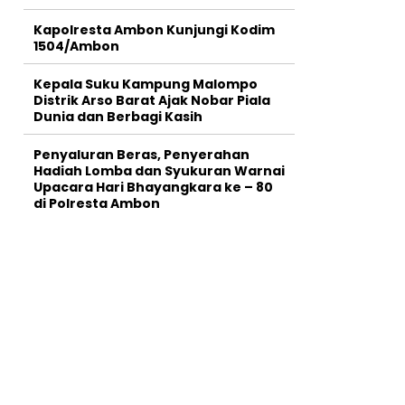
Kapolresta Ambon Kunjungi Kodim
1504/Ambon
Kepala Suku Kampung Malompo
Distrik Arso Barat Ajak Nobar Piala
Dunia dan Berbagi Kasih
Penyaluran Beras, Penyerahan
Hadiah Lomba dan Syukuran Warnai
Upacara Hari Bhayangkara ke – 80
di Polresta Ambon