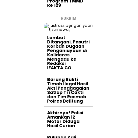
Program TMMD
ke 129
HUKRIM
Lambat
Ditangani, Pasutri
Korban Dugaan
Penganiayaan di
Kalideres
Mengadu ke
Redaksi
IFAKTA.CO
Barang Bukti
Timah Ilegal Hasil
Aksi Penggagalan
Satlap Tri Cakti
dan Tim Resmob
Polres Belitung
Akhirnya! Polisi
Amankan 12
Motor Diduga
Hasil Curian
Puluhan Kali