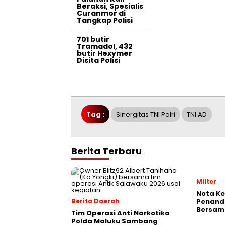
Beraksi, Spesialis
Curanmor di
Tangkap Polisi
701 butir
Tramadol, 432
butir Hexymer
Disita Polisi
Tag :
Sinergitas TNI Polri
TNI AD
Berita Terbaru
Milter
Nota K
Berita Daerah
Penand
Bersam
Tim Operasi Anti Narkotika
Polda Maluku Sambang