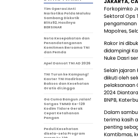
JAKARTA, CA
Forkopimko Ja
Tim Operasi Anti
Narkotika Polda Maluku
Sektoral Ops
Sambang Diskotik
Blitz92, Hasilnya
pengamanan Har
BERSINAR
Mapolres, Sel
Nota Kesepakatan dan
Rakor ini dibu
Penandatanganan
Komitmen Bersama TNI
didampingi Ka
dan Pemda
Nuke Dasri se
Apel Dansat TNI AD 2026
Selain jajaran
TNI Turun ke Kampung!
diikuti oleh s
Kaster TNI Hadirkan
Baksos dan Kesehatan
pelaksanaan O
Gratis di Lingga
2024 Diantara
BNPB, Katerbus
Ga Cuma Bangun Jalan!
Satgas TMMD Ke-129
Kodim Tidore Gerak
Dalam sambut
Cepat Ketahanan
Pangan
terima kasih 
penting sebag
Peduli Kesehatan
disela-sela Program
Kamtibmas, k