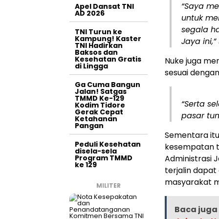
“Saya me
Apel Dansat TNI
AD 2026
untuk me
segala ha
TNI Turun ke
Kampung! Kaster
Jaya ini,
TNI Hadirkan
Baksos dan
Kesehatan Gratis
Nuke juga me
di Lingga
sesuai denga
Ga Cuma Bangun
Jalan! Satgas
TMMD Ke-129
“Serta s
Kodim Tidore
Gerak Cepat
pasar tu
Ketahanan
Pangan
Sementara itu
Peduli Kesehatan
kesempatan t
disela-sela
Program TMMD
Administrasi 
ke 129
terjalin dapat
masyarakat 
MILITER
Baca juga 