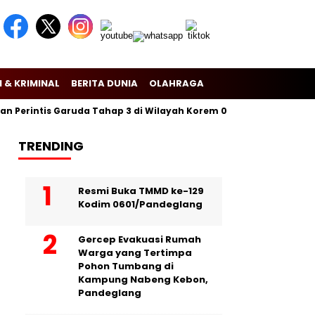
 & KRIMINAL
BERITA DUNIA
OLAHRAGA
erintis Garuda Tahap 3 di Wilayah Korem 081/Dsj
Puslitbang 
TRENDING
Resmi Buka TMMD ke-129
Kodim 0601/Pandeglang
Gercep Evakuasi Rumah
Warga yang Tertimpa
Pohon Tumbang di
Kampung Nabeng Kebon,
Pandeglang