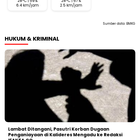
28°C | 59%
28°C | 67%
6.4 km/jam
2.5 km/jam
Sumber data:
BMKG
HUKUM & KRIMINAL
Lambat Ditangani, Pasutri Korban Dugaan
Penganiayaan di Kalideres Mengadu ke Redaksi