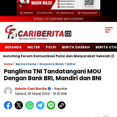
SCROLL TO CONTINUE WITH CONTENT
BERANDA
MILTER
POLRI
BERITA DAERAH
BERITA UT
ching Forum Komunikasi Polisi dan Masyarakat Sekolah (FKPMS)
/
/
/
Home
Berita Utama
Ekonomi & Bisnis
Milter
Panglima TNI Tandatangani MOU
Dengan Bank BRI, Mandiri dan BNI
Admin Cari Berita
- Reporter
Selasa, 26 Maret 2024
- 16:18 WIB