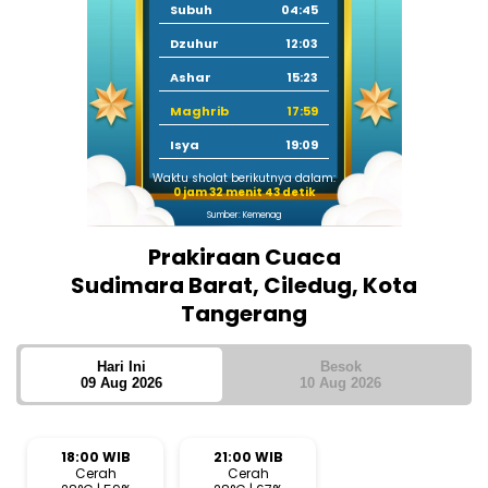
Subuh
04:45
Dzuhur
12:03
Ashar
15:23
Maghrib
17:59
Isya
19:09
Waktu sholat berikutnya dalam:
0 jam 32 menit 42 detik
Sumber: Kemenag
Prakiraan Cuaca
Sudimara Barat, Ciledug, Kota
Tangerang
Hari Ini
Besok
09 Aug 2026
10 Aug 2026
18:00 WIB
21:00 WIB
Cerah
Cerah