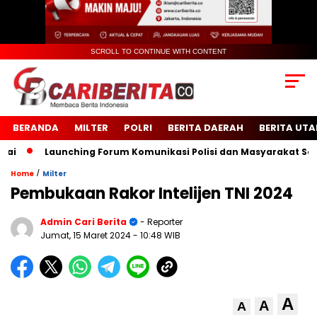
SCROLL TO CONTINUE WITH CONTENT
BERANDA
MILTER
POLRI
BERITA DAERAH
BERITA UT
Launching Forum Komunikasi Polisi dan Masyarakat Sekola
/
Home
Milter
Pembukaan Rakor Intelijen TNI 2024
Admin Cari Berita
- Reporter
Jumat, 15 Maret 2024
- 10:48 WIB
A
A
A