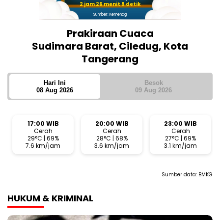
2 jam 26 menit 8 detik
Sumber: Kemenag
Prakiraan Cuaca
Sudimara Barat, Ciledug, Kota
Tangerang
Hari Ini
Besok
08 Aug 2026
09 Aug 2026
17:00 WIB
20:00 WIB
23:00 WIB
Cerah
Cerah
Cerah
29°C | 69%
28°C | 68%
27°C | 69%
7.6 km/jam
3.6 km/jam
3.1 km/jam
Sumber data:
BMKG
HUKUM & KRIMINAL