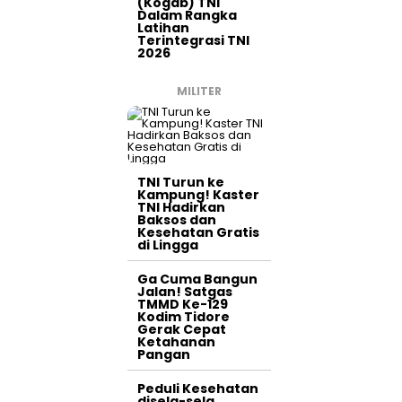
(Kogab) TNI
Dalam Rangka
Latihan
Terintegrasi TNI
2026
MILITER
TNI Turun ke
Kampung! Kaster
TNI Hadirkan
Baksos dan
Kesehatan Gratis
di Lingga
Ga Cuma Bangun
Jalan! Satgas
TMMD Ke-129
Kodim Tidore
Gerak Cepat
Ketahanan
Pangan
Peduli Kesehatan
disela-sela