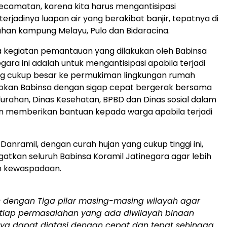
Kecamatan, karena kita harus mengantisipasi
erjadinya luapan air yang berakibat banjir, tepatnya di
ahan kampung Melayu, Pulo dan Bidaracina.
a kegiatan pemantauan yang dilakukan oleh Babinsa
gara ini adalah untuk mengantisipasi apabila terjadi
ang cukup besar ke permukiman lingkungan rumah
apkan Babinsa dengan sigap cepat bergerak bersama
urahan, Dinas Kesehatan, BPBD dan Dinas sosial dalam
n memberikan bantuan kepada warga apabila terjadi
anramil, dengan curah hujan yang cukup tinggi ini,
gatkan seluruh Babinsa Koramil Jatinegara agar lebih
n kewaspadaan.
as dengan Tiga pilar masing-masing wilayah agar
tiap permasalahan yang ada diwilayah binaan
lnya dapat diatasi dengan cepat dan tepat sehingga