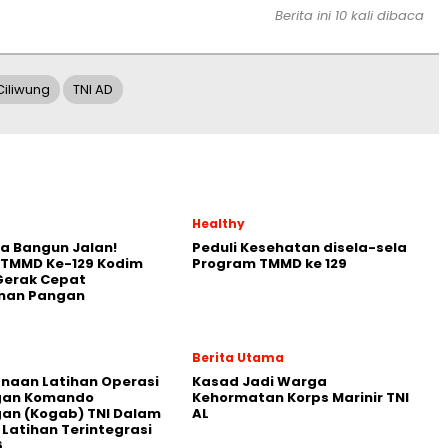
Berita ini 10 kali dibaca
Ciliwung
TNI AD
Healthy
a Bangun Jalan!
Peduli Kesehatan disela-sela
 TMMD Ke-129 Kodim
Program TMMD ke 129
Gerak Cepat
nan Pangan
Berita Utama
naan Latihan Operasi
Kasad Jadi Warga
an Komando
Kehormatan Korps Marinir TNI
an (Kogab) TNI Dalam
AL
Latihan Terintegrasi
6