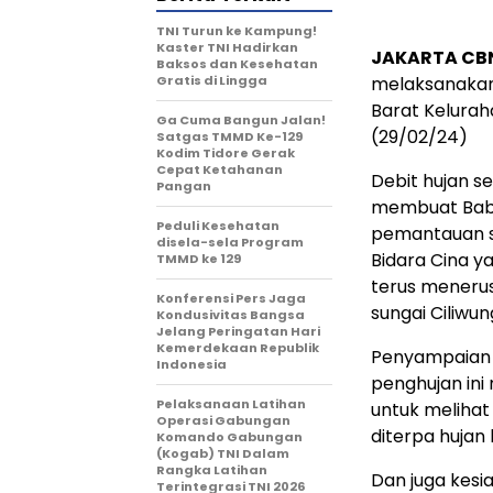
TNI Turun ke Kampung!
Kaster TNI Hadirkan
JAKARTA CB
Baksos dan Kesehatan
Gratis di Lingga
melaksanakan 
Barat Kelura
Ga Cuma Bangun Jalan!
(29/02/24)
Satgas TMMD Ke-129
Kodim Tidore Gerak
Cepat Ketahanan
Debit hujan se
Pangan
membuat Babin
Peduli Kesehatan
pemantauan si
disela-sela Program
Bidara Cina y
TMMD ke 129
terus menerus
Konferensi Pers Jaga
sungai Ciliwun
Kondusivitas Bangsa
Jelang Peringatan Hari
Kemerdekaan Republik
Penyampaian D
Indonesia
penghujan in
Pelaksanaan Latihan
untuk melihat
Operasi Gabungan
diterpa hujan 
Komando Gabungan
(Kogab) TNI Dalam
Rangka Latihan
Dan juga kesia
Terintegrasi TNI 2026