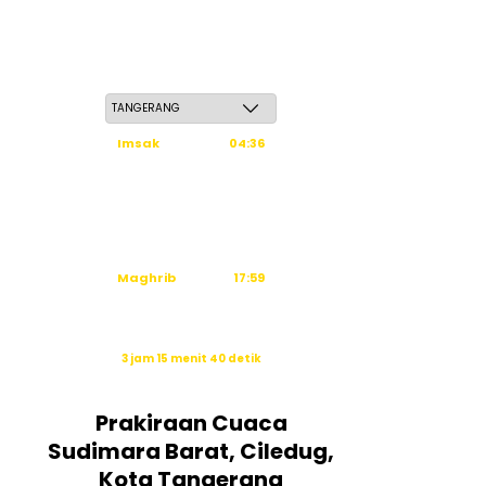
Kamis, 21 Safar 1448 H / 06 Agustus 2026
Imsak
04:36
Subuh
04:46
Dzuhur
12:03
Ashar
15:24
Maghrib
17:59
Isya
19:10
Waktu sholat berikutnya dalam:
3 jam 15 menit 39 detik
Sumber: Kemenag
Prakiraan Cuaca
Sudimara Barat, Ciledug,
Kota Tangerang