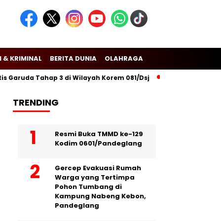
 & KRIMINAL
BERITA DUNIA
OLAHRAGA
aruda Tahap 3 di Wilayah Korem 081/Dsj
Puslitbang Polri Laku
TRENDING
Resmi Buka TMMD ke-129
Kodim 0601/Pandeglang
Gercep Evakuasi Rumah
Warga yang Tertimpa
Pohon Tumbang di
Kampung Nabeng Kebon,
Pandeglang