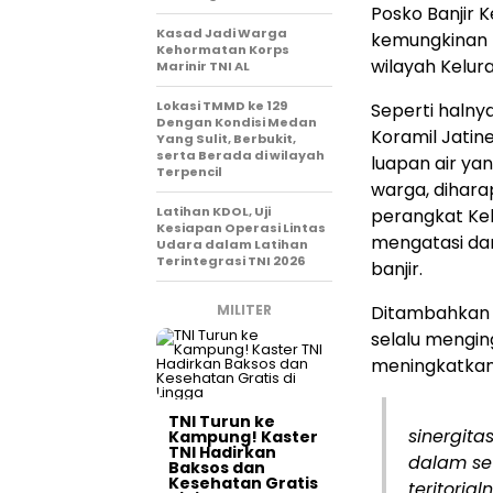
Posko Banjir 
Kasad Jadi Warga
kemungkinan t
Kehormatan Korps
wilayah Kelur
Marinir TNI AL
Lokasi TMMD ke 129
Seperti halny
Dengan Kondisi Medan
Koramil Jatine
Yang Sulit, Berbukit,
serta Berada di wilayah
luapan air y
Terpencil
warga, dihar
Latihan KDOL, Uji
perangkat Kel
Kesiapan Operasi Lintas
mengatasi da
Udara dalam Latihan
Terintegrasi TNI 2026
banjir.
MILITER
Ditambahkan D
selalu mengin
meningkatka
TNI Turun ke
sinergit
Kampung! Kaster
TNI Hadirkan
dalam se
Baksos dan
Kesehatan Gratis
teritoria