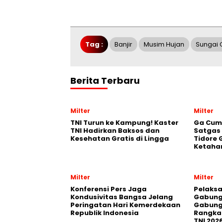
Tag :
Banjir
Musim Hujan
Sungai 
Berita Terbaru
Milter
Milter
TNI Turun ke Kampung! Kaster
Ga Cum
TNI Hadirkan Baksos dan
Satgas
Kesehatan Gratis di Lingga
Tidore 
Ketaha
Milter
Milter
Konferensi Pers Jaga
Pelaksa
Kondusivitas Bangsa Jelang
Gabung
Peringatan Hari Kemerdekaan
Gabung
Republik Indonesia
Rangka 
TNI 202