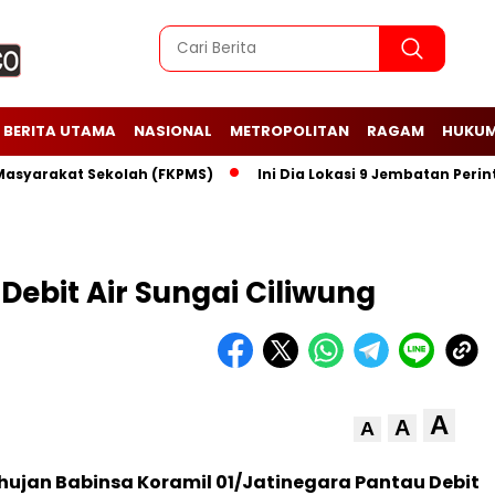
BERITA UTAMA
NASIONAL
METROPOLITAN
RAGAM
HUKUM
rakat Sekolah (FKPMS)
Ini Dia Lokasi 9 Jembatan Perintis G
 Debit Air Sungai Ciliwung
A
A
A
ujan Babinsa Koramil 01/Jatinegara Pantau Debit