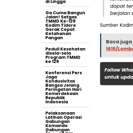
di Lingga
dapat te
Ga Cuma Bangun
berjalan 
Jalan! Satgas
TMMD Ke-129
Sumber Kodim
Kodim Tidore
Gerak Cepat
Ketahanan
Pangan
Baca juga 
1615/Lomb
Peduli Kesehatan
disela-sela
Program TMMD
ke 129
Follow Wha
Konferensi Pers
untuk updat
Jaga
Kondusivitas
Bangsa Jelang
Peringatan Hari
Kemerdekaan
Republik
Indonesia
Pelaksanaan
Latihan Operasi
Gabungan
Komando
Gabungan