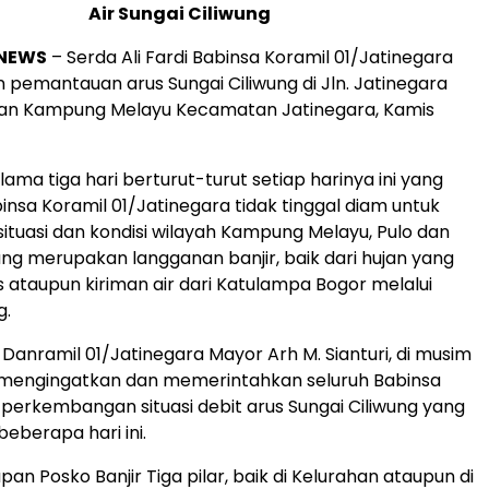
Air Sungai Ciliwung
NEWS
– Serda Ali Fardi Babinsa Koramil 01/Jatinegara
pemantauan arus Sungai Ciliwung di Jln. Jatinegara
han Kampung Melayu Kecamatan Jatinegara, Kamis
lama tiga hari berturut-turut setiap harinya ini yang
sa Koramil 01/Jatinegara tidak tinggal diam untuk
tuasi dan kondisi wilayah Kampung Melayu, Pulo dan
ang merupakan langganan banjir, baik dari hujan yang
 ataupun kiriman air dari Katulampa Bogor melalui
g.
anramil 01/Jatinegara Mayor Arh M. Sianturi, di musim
i mengingatkan dan memerintahkan seluruh Babinsa
 perkembangan situasi debit arus Sungai Ciliwung yang
beberapa hari ini.
pan Posko Banjir Tiga pilar, baik di Kelurahan ataupun di