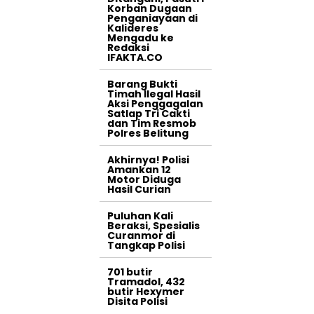
Korban Dugaan
Penganiayaan di
Kalideres
Mengadu ke
Redaksi
IFAKTA.CO
Barang Bukti
Timah Ilegal Hasil
Aksi Penggagalan
Satlap Tri Cakti
dan Tim Resmob
Polres Belitung
Akhirnya! Polisi
Amankan 12
Motor Diduga
Hasil Curian
Puluhan Kali
Beraksi, Spesialis
Curanmor di
Tangkap Polisi
701 butir
Tramadol, 432
butir Hexymer
Disita Polisi