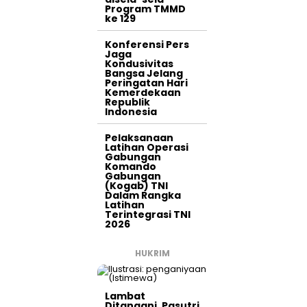
Program TMMD
ke 129
Konferensi Pers
Jaga
Kondusivitas
Bangsa Jelang
Peringatan Hari
Kemerdekaan
Republik
Indonesia
Pelaksanaan
Latihan Operasi
Gabungan
Komando
Gabungan
(Kogab) TNI
Dalam Rangka
Latihan
Terintegrasi TNI
2026
HUKRIM
Lambat
Ditangani, Pasutri