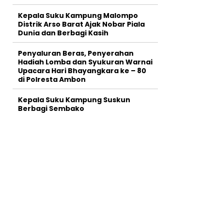
Kepala Suku Kampung Malompo
Distrik Arso Barat Ajak Nobar Piala
Dunia dan Berbagi Kasih
Penyaluran Beras, Penyerahan
Hadiah Lomba dan Syukuran Warnai
Upacara Hari Bhayangkara ke – 80
di Polresta Ambon
Kepala Suku Kampung Suskun
Berbagi Sembako