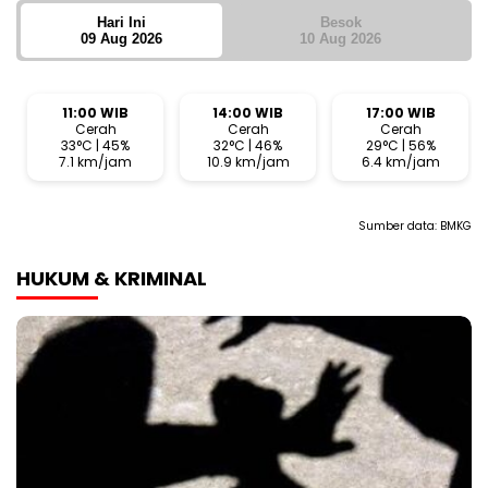
Hari Ini
Besok
09 Aug 2026
10 Aug 2026
11:00 WIB
14:00 WIB
17:00 WIB
Cerah
Cerah
Cerah
33°C | 45%
32°C | 46%
29°C | 56%
7.1 km/jam
10.9 km/jam
6.4 km/jam
Sumber data:
BMKG
HUKUM & KRIMINAL