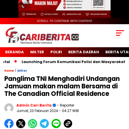
SCROLL TO CONTINUE WITH CONTENT
BERANDA
MILTER
POLRI
BERITA DAERAH
BERITA UT
i
Launching Forum Komunikasi Polisi dan Masyarakat Sekol
/
Home
Milter
Panglima TNI Menghadiri Undangan
Jamuan makan malam Bersama di
The Canadian Official Residence
Admin Cari Berita
- Reporter
Jumat, 23 Februari 2024
- 04:27 WIB