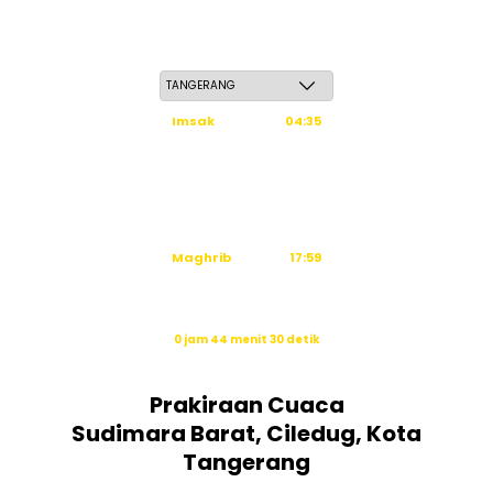
Ahad, 24 Safar 1448 H / 09 Agustus 2026
Imsak
04:35
Subuh
04:45
Dzuhur
12:03
Ashar
15:23
Maghrib
17:59
Isya
19:09
Waktu sholat berikutnya dalam:
0 jam 44 menit 30 detik
Sumber: Kemenag
Prakiraan Cuaca
Sudimara Barat, Ciledug, Kota
Tangerang