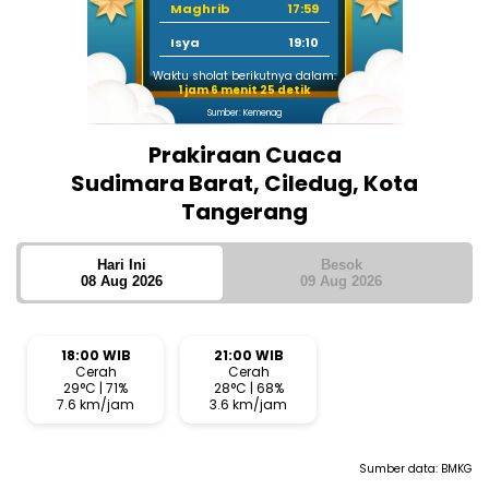
Maghrib
17:59
Isya
19:10
Waktu sholat berikutnya dalam:
1 jam 6 menit 24 detik
Sumber: Kemenag
Prakiraan Cuaca
Sudimara Barat, Ciledug, Kota
Tangerang
Hari Ini
Besok
08 Aug 2026
09 Aug 2026
18:00 WIB
21:00 WIB
Cerah
Cerah
29°C | 71%
28°C | 68%
7.6 km/jam
3.6 km/jam
Sumber data:
BMKG