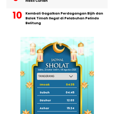
Hasil Curian
Kembali Gagalkan Perdagangan Bijih dan
Balok Timah Ilegal di Pelabuhan Pelindo
Belitung
Sabtu, 23 Safar 1448 H / 08 Agustus 2026
Imsak
04:35
Subuh
04:45
Dzuhur
12:03
Ashar
15:24