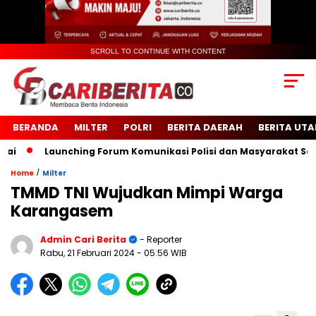
SCROLL TO CONTINUE WITH CONTENT
BERANDA
MILTER
POLRI
BERITA DAERAH
BERITA UT
Launching Forum Komunikasi Polisi dan Masyarakat Sekolah
/
Home
Milter
TMMD TNI Wujudkan Mimpi Warga
Karangasem
Admin Cari Berita
- Reporter
Rabu, 21 Februari 2024
- 05:56 WIB